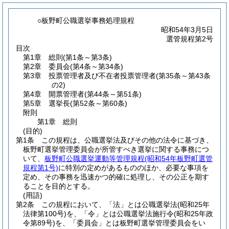
○板野町公職選挙事務処理規程
昭和54年3月5日
選管規程第2号
目次
第1章
総則
(第1条～第3条)
第2章
委員会
(第4条～第34条)
第3章
投票管理者及び不在者投票管理者
(第35条～第43条
の2)
第4章
開票管理者
(第44条～第51条)
第5章
選挙長
(第52条～第60条)
附則
第1章
総則
(目的)
第1条
この規程は、公職選挙法及びその他の法令に基づき、
板野町選挙管理委員会が所管すべき選挙に関する事務につ
いて、
板野町公職選挙運動等管理規程
(昭和54年板野町選管
規程第1号)
に特別の定めがあるもののほか、必要な事項を
定め、その事務を迅速かつ的確に処理し、その公正を期す
ることを目的とする。
(用語)
第2条
この規程において、「法」とは公職選挙法
(昭和25年
法律第100号)
を、「令」とは公職選挙法施行令
(昭和25年政
令第89号)
を、「委員会」とは板野町選挙管理委員会をい