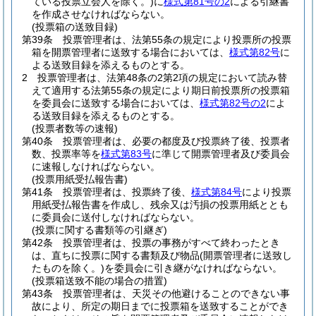
ている投票立会人を除く。)
に
様式第81号の2
による引継書
を作成させなければならない。
(投票箱の送致目録)
第39条
投票管理者は、法第55条の規定により投票所の投票
箱を開票管理者に送致する場合においては、
様式第82号
に
よる送致目録を添えるものとする。
2
投票管理者は、法第48条の2第2項の規定において読み替
えて適用する法第55条の規定により期日前投票所の投票箱
を委員会に送致する場合においては、
様式第82号の2
によ
る送致目録を添えるものとする。
(投票者数等の速報)
第40条
投票管理者は、必要の都度及び投票終了後、投票者
数、投票率等を
様式第83号
に準じて開票管理者及び委員会
に速報しなければならない。
(投票用紙受払報告書)
第41条
投票管理者は、投票終了後、
様式第84号
により投票
用紙受払報告書を作成し、残余又は汚損の投票用紙ととも
に委員会に送付しなければならない。
(投票に関する書類等の引継ぎ)
第42条
投票管理者は、投票の事務がすべて終わったとき
は、直ちに投票に関する書類及び物品
(開票管理者に送致し
たものを除く。)
を委員会に引き継がなければならない。
(投票箱送致不能の場合の措置)
第43条
投票管理者は、天災その他避けることのできない事
故により、所定の期日までに投票箱を送致することができ