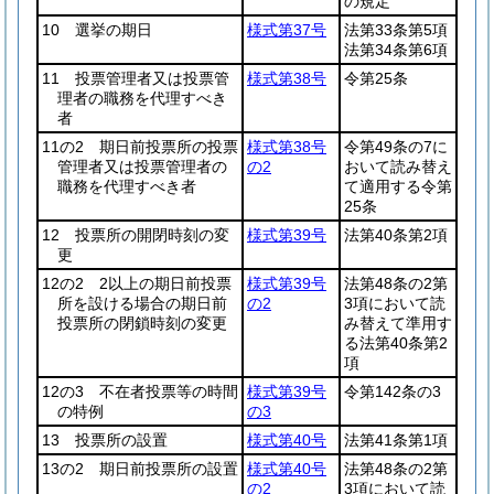
の規定
10 選挙の期日
様式第37号
法第33条第5項
法第34条第6項
11 投票管理者又は投票管
様式第38号
令第25条
理者の職務を代理すべき
者
11の2 期日前投票所の投票
様式第38号
令第49条の7に
管理者又は投票管理者の
の2
おいて読み替え
職務を代理すべき者
て適用する令第
25条
12 投票所の開閉時刻の変
様式第39号
法第40条第2項
更
12の2 2以上の期日前投票
様式第39号
法第48条の2第
所を設ける場合の期日前
の2
3項において読
投票所の閉鎖時刻の変更
み替えて準用す
る法第40条第2
項
12の3 不在者投票等の時間
様式第39号
令第142条の3
の特例
の3
13 投票所の設置
様式第40号
法第41条第1項
13の2 期日前投票所の設置
様式第40号
法第48条の2第
の2
3項において読