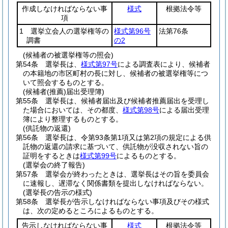
作成しなければならない事
様式
根拠法令等
項
1 選挙立会人の選挙権等の
様式第96号
法第76条
調書
の2
(候補者の被選挙権等の照会)
第54条
選挙長は、
様式第97号
による調査表により、候補者
の本籍地の市区町村の長に対し、候補者の被選挙権等につ
いて照会するものとする。
(候補者(推薦)届出受理簿)
第55条
選挙長は、候補者届出及び候補者推薦届出を受理し
た場合においては、その都度、
様式第98号
による届出受理
簿により整理するものとする。
(供託物の返還)
第56条
選挙長は、令第93条第1項又は第2項の規定による供
託物の返還の請求に基づいて、供託物が没収されない旨の
証明をするときは
様式第99号
によるものとする。
(選挙会の終了報告)
第57条
選挙会が終わったときは、選挙長はその旨を委員会
に速報し、遅滞なく関係書類を提出しなければならない。
(選挙長の告示の様式)
第58条
選挙長が告示しなければならない事項及びその様式
は、次の定めるところによるものとする。
告示しなければならない事
様式
根拠法令等