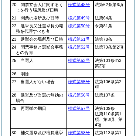
20 開票立会人に関するく
様式第48号
法第62条第6項
じを行う場所及び日時
21 開票の場所及び日時
様式第49号
法第64条
22 選挙長又は選挙長の職
様式第50号
令第81条
務を代理すべき者
23 選挙会の場所及び日時
様式第51号
法第78条
24 開票事務と選挙会事務
様式第52号
法第79条第2項
との合同
25 当選人
様式第53号
法第101条の3
第2項
26 削除
27 当選人がない場合
様式第55号
法第106条第2
項
28 選挙及び当選の無効の
様式第56号
法第107条
場合
29 再選挙の期日
様式第57号
法第109条
法第110条第1
項、第3項、第
4項
30 補欠選挙及び増員選挙
様式第58号
法第113条第1