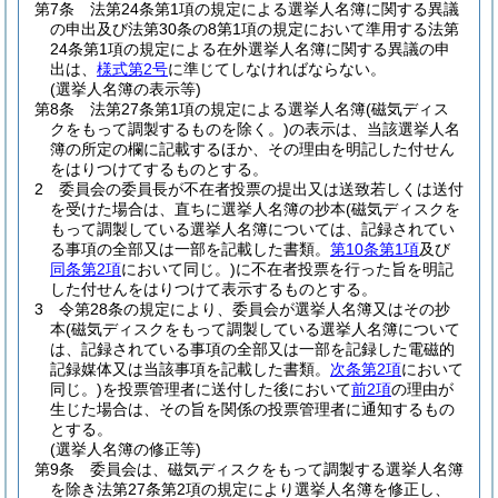
第7条
法第24条第1項の規定による選挙人名簿に関する異議
の申出及び法第30条の8第1項の規定において準用する法第
24条第1項の規定による在外選挙人名簿に関する異議の申
出は、
様式第2号
に準じてしなければならない。
(選挙人名簿の表示等)
第8条
法第27条第1項の規定による選挙人名簿
(磁気ディス
クをもって調製するものを除く。)
の表示は、当該選挙人名
簿の所定の欄に記載するほか、その理由を明記した付せん
をはりつけてするものとする。
2
委員会の委員長が不在者投票の提出又は送致若しくは送付
を受けた場合は、直ちに選挙人名簿の抄本
(磁気ディスクを
もって調製している選挙人名簿については、記録されてい
る事項の全部又は一部を記載した書類。
第10条第1項
及び
同条第2項
において同じ。)
に不在者投票を行った旨を明記
した付せんをはりつけて表示するものとする。
3
令第28条の規定により、委員会が選挙人名簿又はその抄
本
(磁気ディスクをもって調製している選挙人名簿について
は、記録されている事項の全部又は一部を記録した電磁的
記録媒体又は当該事項を記載した書類。
次条第2項
において
同じ。)
を投票管理者に送付した後において
前2項
の理由が
生じた場合は、その旨を関係の投票管理者に通知するもの
とする。
(選挙人名簿の修正等)
第9条
委員会は、磁気ディスクをもって調製する選挙人名簿
を除き法第27条第2項の規定により選挙人名簿を修正し、