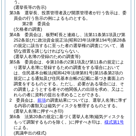
う。
(選挙長等の告示)
第3条
選挙長、投票管理者及び開票管理者が行う告示は、委
員会の行う告示の例によるものとする。
第2章
委員会
(欠格者の調査)
第4条
委員会は、板野町長と連絡し、法第11条第1項及び第
252条並びに政治資金規正法
(昭和23年法律第194号)
第28条
の規定に該当するに至った者の選挙権の調査について、適
切な措置を講じなければならない。
(選挙人名簿の登録のための調査等)
第5条
委員会は、令第10条の2第1項及び第11条の規定によ
り選挙人名簿に登録するための調査をする場合において
は、住民基本台帳法
(昭和42年法律第81号)
第15条第2項の
規定による通知及び住民基本台帳の記載に基づき書面上の
調査をするものとする。
ただし、必要がある場合には、そ
の調査しようとする者その他関係人の出頭を求め、又はこ
れらの者に資料の提出を求めることができる。
2
委員会は、
前項
の調査結果については、選挙人名簿に準ず
る内容の書類又は磁気ディスクを整理するものとする。
(選挙人名簿に押すべき印)
第6条
法第20条の規定に基づく選挙人名簿
(磁気ディスクを
もって調製するものを除く。)
に押すべき印は、
様式第1号
による。
(異議申出の様式)