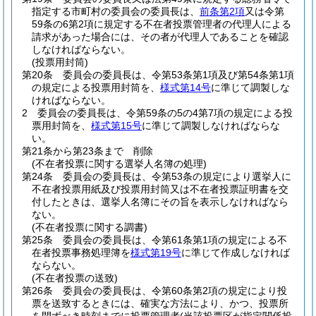
指定する市町村の委員会の委員長は、
前条第2項
又は令第
59条の6第2項に規定する不在者投票管理者の代理人による
請求があった場合には、その者が代理人であることを確認
しなければならない。
(投票用封筒)
第20条
委員会の委員長は、令第53条第1項及び第54条第1項
の規定による投票用封筒を、
様式第14号
に準じて調製しな
ければならない。
2
委員会の委員長は、令第59条の5の4第7項の規定による投
票用封筒を、
様式第15号
に準じて調製しなければならな
い。
第21条から第23条まで
削除
(不在者投票に関する選挙人名簿の処理)
第24条
委員会の委員長は、令第53条の規定により選挙人に
不在者投票用紙及び投票用封筒又は不在者投票証明書を交
付したときは、選挙人名簿にその旨を表示しなければなら
ない。
(不在者投票に関する調書)
第25条
委員会の委員長は、令第61条第1項の規定による不
在者投票事務処理簿を
様式第19号
に準じて作成しなければ
ならない。
(不在者投票の送致)
第26条
委員会の委員長は、令第60条第2項の規定により投
票を送致するときには、確実な方法により、かつ、投票所