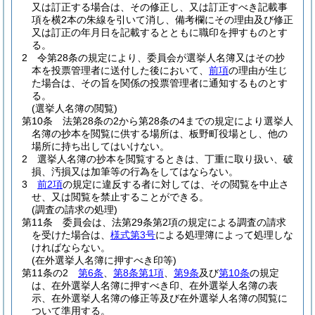
又は訂正する場合は、その修正し、又は訂正すべき記載事
項を横2本の朱線を引いて消し、備考欄にその理由及び修正
又は訂正の年月日を記載するとともに職印を押すものとす
る。
2
令第28条の規定により、委員会が選挙人名簿又はその抄
本を投票管理者に送付した後において、
前項
の理由が生じ
た場合は、その旨を関係の投票管理者に通知するものとす
る。
(選挙人名簿の閲覧)
第10条
法第28条の2から第28条の4までの規定により選挙人
名簿の抄本を閲覧に供する場所は、板野町役場とし、他の
場所に持ち出してはいけない。
2
選挙人名簿の抄本を閲覧するときは、丁重に取り扱い、破
損、汚損又は加筆等の行為をしてはならない。
3
前2項
の規定に違反する者に対しては、その閲覧を中止さ
せ、又は閲覧を禁止することができる。
(調査の請求の処理)
第11条
委員会は、法第29条第2項の規定による調査の請求
を受けた場合は、
様式第3号
による処理簿によって処理しな
ければならない。
(在外選挙人名簿に押すべき印等)
第11条の2
第6条
、
第8条第1項
、
第9条
及び
第10条
の規定
は、在外選挙人名簿に押すべき印、在外選挙人名簿の表
示、在外選挙人名簿の修正等及び在外選挙人名簿の閲覧に
ついて準用する。