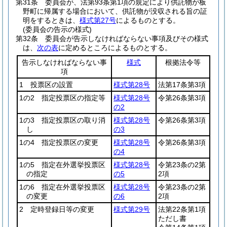
第31条
委員会が、法第93条第1項の規定により供託物が板
野町に帰属する場合において、供託物が没収される旨の証
明をするときは、
様式第27号
によるものとする。
(委員会の告示の様式)
第32条
委員会が告示しなければならない事項及びその様式
は、
次の表
に定めるところによるものとする。
告示しなければならない事
様式
根拠法令等
項
1 投票区の設置
様式第28号
法第17条第3項
1の2 指定投票区の指定等
様式第28号
令第26条第3項
の2
1の3 指定投票区の取り消
様式第28号
令第26条第3項
し
の3
1の4 指定投票区の変更
様式第28号
令第26条第3項
の4
1の5 指定在外選挙投票区
様式第28号
令第23条の2第
の指定
の5
2項
1の6 指定在外選挙投票区
様式第28号
令第23条の2第
の変更
の6
2項
2 定時登録日等の変更
様式第29号
法第22条第1項
ただし書