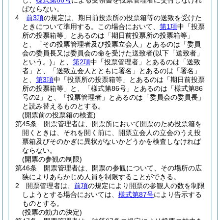
し、
様式第86号
による受領書を投票管理者に交付しなけれ
ばならない。
4
前3項
の規定は、期日前投票所の投票箱等の送致を受けた
ときについて準用する。
この場合において、
第1項
中「投票
所の投票箱等」とあるのは「期日前投票所の投票箱等」
と、「その投票管理者及び投票立会人」とあるのは「委員
会の委員長又は委員会の命を受けた送致者
(以下「送致者」
という。)
」と、
第2項
中「投票管理者」とあるのは「送致
者」と、「送致立会人とともに署名」とあるのは「署名」
と、
第3項
中「投票所の投票箱等」とあるのは「期日前投票
所の投票箱等」と、「様式第86号」とあるのは「様式第86
号の2」と、「投票管理者」とあるのは「委員会の委員長」
と読み替えるものとする。
(開票前の投票箱の検査)
第45条
開票管理者は、開票所において開票のため投票箱を
開くときは、それを開く前に、開票立会人の立会のうえ投
票箱及びそのかぎに異状がないかどうかを検査しなければ
ならない。
(開票の参観の制限)
第46条
開票管理者は、開票の参観について、その場所の広
狭によりあらかじめ人員を制限することができる。
2
開票管理者は、
前項
の規定により開票の参観人の数を制限
しようとする場合においては、
様式第87号
により告示する
ものとする。
(投票の効力の決定)