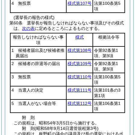
4 無投票
様式第107号
法第100条第5
項
(選挙長の報告の様式)
第60条
選挙長が報告しなければならない事項及びその様式
は、
次の表
に定めるところによるものとする。
報告しなければならない事
様式
根拠法令等
項
1 候補者届出及び候補者推
様式第108号
令第92条第1
薦届出
項、第9項
2 候補者の辞退等の届出
様式第109号
令第92条第1
項、第9項
3 無投票
様式第110号
法第100条第5
項
4 当選人の決定
様式第111号
法第101条の3
第1項
5 当選人がない場合等
様式第112号
法第106条第1
項
附
則
この規程は、昭和54年3月5日から施行する。
附
則
(昭和58年9月14日
選管規程第3号)
この規程は、板野町の議会の議員及び長の選挙におけるポ