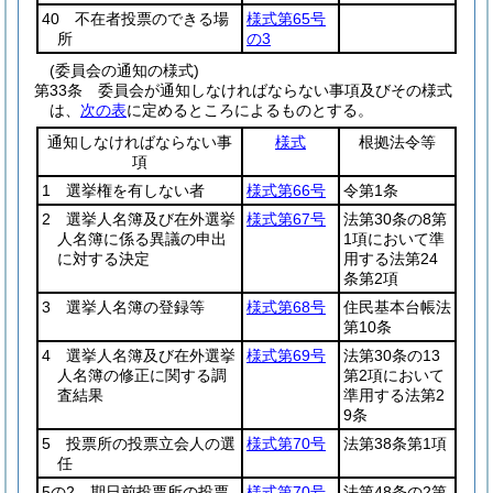
40 不在者投票のできる場
様式第65号
所
の3
(委員会の通知の様式)
第33条
委員会が通知しなければならない事項及びその様式
は、
次の表
に定めるところによるものとする。
通知しなければならない事
様式
根拠法令等
項
1 選挙権を有しない者
様式第66号
令第1条
2 選挙人名簿及び在外選挙
様式第67号
法第30条の8第
人名簿に係る異議の申出
1項において準
に対する決定
用する法第24
条第2項
3 選挙人名簿の登録等
様式第68号
住民基本台帳法
第10条
4 選挙人名簿及び在外選挙
様式第69号
法第30条の13
人名簿の修正に関する調
第2項において
査結果
準用する法第2
9条
5 投票所の投票立会人の選
様式第70号
法第38条第1項
任
5の2 期日前投票所の投票
様式第70号
法第48条の2第