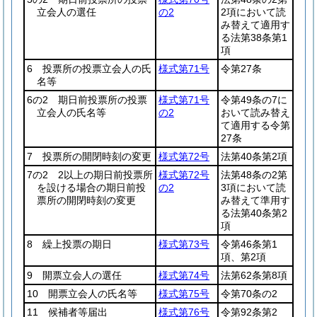
立会人の選任
の2
2項において読
み替えて適用す
る法第38条第1
項
6 投票所の投票立会人の氏
様式第71号
令第27条
名等
6の2 期日前投票所の投票
様式第71号
令第49条の7に
立会人の氏名等
の2
おいて読み替え
て適用する令第
27条
7 投票所の開閉時刻の変更
様式第72号
法第40条第2項
7の2 2以上の期日前投票所
様式第72号
法第48条の2第
を設ける場合の期日前投
の2
3項において読
票所の開閉時刻の変更
み替えて準用す
る法第40条第2
項
8 繰上投票の期日
様式第73号
令第46条第1
項、第2項
9 開票立会人の選任
様式第74号
法第62条第8項
10 開票立会人の氏名等
様式第75号
令第70条の2
11 候補者等届出
様式第76号
令第92条第2