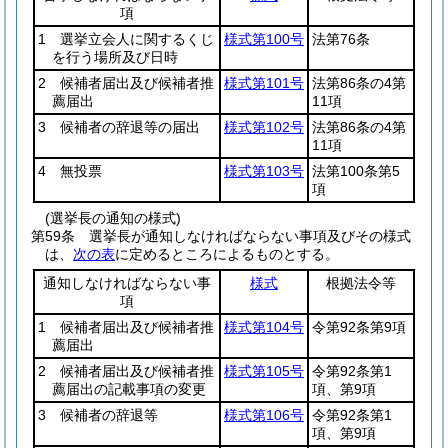
項
1 選挙立会人に関するくじ
様式第100号
法第76条
を行う場所及び日時
2 候補者届出及び候補者推
様式第101号
法第86条の4第
薦届出
11項
3 候補者の辞退等の届出
様式第102号
法第86条の4第
11項
4 無投票
様式第103号
法第100条第5
項
(選挙長の通知の様式)
第59条
選挙長が通知しなければならない事項及びその様式
は、
次の表
に定めるところによるものとする。
通知しなければならない事
様式
根拠法令等
項
1 候補者届出及び候補者推
様式第104号
令第92条第9項
薦届出
2 候補者届出及び候補者推
様式第105号
令第92条第1
薦届出の記載事項の変更
項、第9項
3 候補者の辞退等
様式第106号
令第92条第1
項、第9項