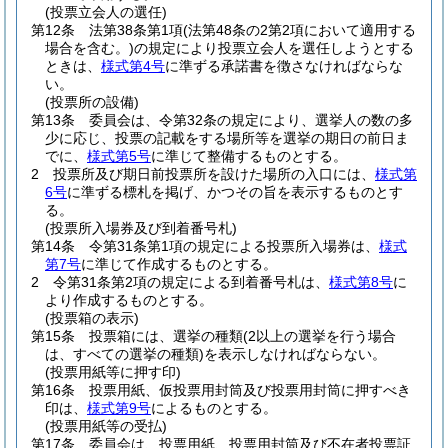
(投票立会人の選任)
第12条
法第38条第1項
(法第48条の2第2項において適用する
場合を含む。)
の規定により投票立会人を選任しようとする
ときは、
様式第4号
に準ずる承諾書を徴さなければならな
い。
(投票所の設備)
第13条
委員会は、令第32条の規定により、選挙人の数の多
少に応じ、投票の記載をする場所等を選挙の期日の前日ま
でに、
様式第5号
に準じて整備するものとする。
2
投票所及び期日前投票所を設けた場所の入口には、
様式第
6号
に準ずる標札を掲げ、かつその旨を表示するものとす
る。
(投票所入場券及び到着番号札)
第14条
令第31条第1項の規定による投票所入場券は、
様式
第7号
に準じて作成するものとする。
2
令第31条第2項の規定による到着番号札は、
様式第8号
に
より作成するものとする。
(投票箱の表示)
第15条
投票箱には、選挙の種類
(2以上の選挙を行う場合
は、すべての選挙の種類)
を表示しなければならない。
(投票用紙等に押す印)
第16条
投票用紙、仮投票用封筒及び投票用封筒に押すべき
印は、
様式第9号
によるものとする。
(投票用紙等の受払)
第17条
委員会は、投票用紙、投票用封筒及び不在者投票証