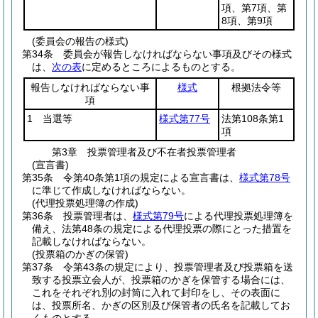
項、第7項、第
8項、第9項
(委員会の報告の様式)
第34条
委員会が報告しなければならない事項及びその様式
は、
次の表
に定めるところによるものとする。
報告しなければならない事
様式
根拠法令等
項
1 当選等
様式第77号
法第108条第1
項
第3章
投票管理者及び不在者投票管理者
(宣言書)
第35条
令第40条第1項の規定による宣言書は、
様式第78号
に準じて作成しなければならない。
(代理投票処理簿の作成)
第36条
投票管理者は、
様式第79号
による代理投票処理簿を
備え、法第48条の規定による代理投票の際にとった措置を
記載しなければならない。
(投票箱のかぎの保管)
第37条
令第43条の規定により、投票管理者及び投票箱を送
致する投票立会人が、投票箱のかぎを保管する場合には、
これをそれぞれ別の封筒に入れて封印をし、その表面に
は、投票所名、かぎの区別及び保管者の氏名を記載してお