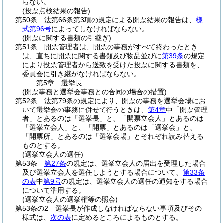
らない。
(投票点検結果の報告)
第50条
法第66条第3項の規定による開票結果の報告は、
様
式第96号
によってしなければならない。
(開票に関する書類の引継ぎ)
第51条
開票管理者は、開票の事務がすべて終わったとき
は、直ちに開票に関する書類及び物品並びに
第39条
の規定
により投票管理者から送致を受けた投票に関する書類を、
委員会に引き継がなければならない。
第5章
選挙長
(開票事務と選挙会事務との合同の場合の措置)
第52条
法第79条の規定により、開票の事務を選挙会場にお
いて選挙会の事務に併せて行うときは、
第4章
中「開票管理
者」とあるのは「選挙長」と、「開票立会人」とあるのは
「選挙立会人」と、「開票」とあるのは「選挙会」と、
「開票所」とあるのは「選挙会場」とそれぞれ読み替える
ものとする。
(選挙立会人の選任)
第53条
第27条
の規定は、選挙立会人の届出を受理した場合
及び選挙立会人を選任しようとする場合について、
第33条
の表
中
第9号
の規定は、選挙立会人の選任の通知をする場合
について準用する。
(選挙立会人の選挙権等の照会)
第53条の2
選挙長が作成しなければならない事項及びその
様式は、
次の表
に定めるところによるものとする。