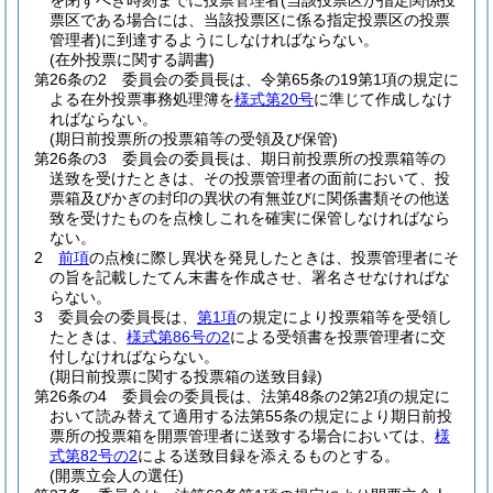
を閉ずべき時刻までに投票管理者
(当該投票区が指定関係投
票区である場合には、当該投票区に係る指定投票区の投票
管理者)
に到達するようにしなければならない。
(在外投票に関する調書)
第26条の2
委員会の委員長は、令第65条の19第1項の規定に
よる在外投票事務処理簿を
様式第20号
に準じて作成しなけ
ればならない。
(期日前投票所の投票箱等の受領及び保管)
第26条の3
委員会の委員長は、期日前投票所の投票箱等の
送致を受けたときは、その投票管理者の面前において、投
票箱及びかぎの封印の異状の有無並びに関係書類その他送
致を受けたものを点検しこれを確実に保管しなければなら
ない。
2
前項
の点検に際し異状を発見したときは、投票管理者にそ
の旨を記載したてん末書を作成させ、署名させなければな
らない。
3
委員会の委員長は、
第1項
の規定により投票箱等を受領し
たときは、
様式第86号の2
による受領書を投票管理者に交
付しなければならない。
(期日前投票に関する投票箱の送致目録)
第26条の4
委員会の委員長は、法第48条の2第2項の規定に
おいて読み替えて適用する法第55条の規定により期日前投
票所の投票箱を開票管理者に送致する場合においては、
様
式第82号の2
による送致目録を添えるものとする。
(開票立会人の選任)