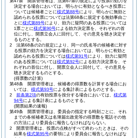
第47条
開票管理者は、法第67条の規定により投票の効力を
決定する場合においては、明らかに有効となるべき投票に
ついては候補者ごとに
様式第88号
により、明らかに無効と
認められる投票については法第68条に規定する無効事由ご
とに
様式第89号
により、効力に疑問のある投票については
1票ごとに
様式第90号
による効力決定票を、それぞれの首
位に付し、開票立会人に回付して、その意見を聴き決定す
るものとする。
2
法第68条の2の規定により、同一の氏名等の候補者に対す
る投票の効力を決定する場合においては、明らかに有効と
認められる投票については
様式第91号
により、効力に疑問
のある投票については
様式第92号
による効力決定票を、そ
れぞれの首位に付し、開票立会人に回付して、その意見を
聴き決定するものとする。
(得票数の計算)
第48条
開票管理者は、候補者の得票数を計算する場合にお
いては、
様式第93号
による集計表によるものとする。
2
前条第2項
の有効投票を按分する場合においては、
様式第
94号
による集計表によるものとする。
(開票結果の速報)
第49条
開票管理者は、委員会の指定する時刻ごとに、それ
までの各候補者又は名簿届出政党等の得票数を電話その他
の方法により委員会に報告しなければならない。
2
開票管理者は、投票の点検がすべて終わったときは、その
結果を
様式第95号
の要領により委員会に報告しなければな