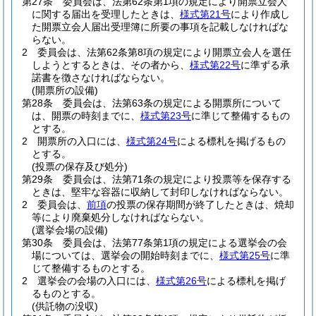
第27条
委員会は、法第62条第1項の規定により開票立会人
に関する届出を受理したときは、
様式第21号
により作成し
た開票立会人届出受理簿に所要の事項を記載しなければな
らない。
2
委員会は、法第62条第8項の規定により開票立会人を選任
しようとするときは、その者から、
様式第22号
に準ずる承
諾書を徴さなければならない。
(開票所の設備)
第28条
委員会は、法第63条の規定による開票所について
は、開票の時刻までに、
様式第23号
に準じて整備するもの
とする。
2
開票所の入口には、
様式第24号
による標札を掲げるもの
とする。
(投票の保存及び処分)
第29条
委員会は、法第71条の規定により投票等を保存する
ときは、堅牢な容器に収納して封印しなければならない。
2
委員会は、
前項
の投票の保存期間が終了したときは、焼却
等により廃棄処分しなければならない。
(選挙会場の設備)
第30条
委員会は、法第77条第1項の規定による選挙会の会
場については、選挙会の開始時刻までに、
様式第25号
に準
じて整備するものとする。
2
選挙会の会場の入口には、
様式第26号
による標札を掲げ
るものとする。
(供託物の没収)