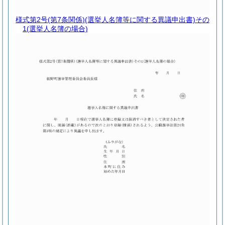
様式第2号
(第7条関係)(選挙人名簿等に関する異議申出書)その
1(選挙人名簿の場合)