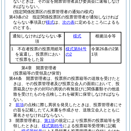
ないときは、その旨を開票管理者及び委員会に速報しなけ
ればならない。
(指定関係投票区の投票管理者の通知の様式)
第43条の2
指定関係投票区の投票管理者が通知しなければ
ならない事項及び
様式
は、
次の表
に定めるところによるも
のとする。
通知しなければならない事
様式
根拠法令等
項
1 不在者投票の投票用紙等
様式第84号
令第26条の2第
を返還し、投票所におい
の2
1項
て投票をした旨
第4章
開票管理者
(投票箱等の受領及び保管)
第44条
開票管理者は、投票所の投票箱等の送致を受けたと
きは、その投票管理者及び投票立会人の面前において、投
票箱及びかぎの封印の異状の有無並びに関係書類その他送
致を受けたものを点検しこれを確実に保管しなければなら
ない。
2
前項
の点検に際し異状を発見したときは、投票管理者にそ
の旨を記載したてん末書を作成させ、送致立会人とともに
署名させなければならない。
3
開票管理者は、
第1項
の規定により投票所の投票箱等を受
領したときは、
様式第85号
による投票箱等受理簿に記載