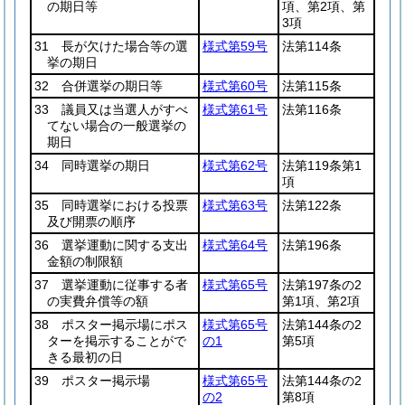
の期日等
項、第2項、第
3項
31 長が欠けた場合等の選
様式第59号
法第114条
挙の期日
32 合併選挙の期日等
様式第60号
法第115条
33 議員又は当選人がすべ
様式第61号
法第116条
てない場合の一般選挙の
期日
34 同時選挙の期日
様式第62号
法第119条第1
項
35 同時選挙における投票
様式第63号
法第122条
及び開票の順序
36 選挙運動に関する支出
様式第64号
法第196条
金額の制限額
37 選挙運動に従事する者
様式第65号
法第197条の2
の実費弁償等の額
第1項、第2項
38 ポスター掲示場にポス
様式第65号
法第144条の2
ターを掲示することがで
の1
第5項
きる最初の日
39 ポスター掲示場
様式第65号
法第144条の2
の2
第8項