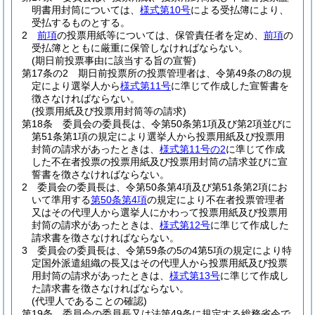
明書用封筒については、
様式第10号
による受払簿により、
受払するものとする。
2
前項
の投票用紙等については、保管責任者を定め、
前項
の
受払簿とともに厳重に保管しなければならない。
(期日前投票事由に該当する旨の宣誓)
第17条の2
期日前投票所の投票管理者は、令第49条の8の規
定により選挙人から
様式第11号
に準じて作成した宣誓書を
徴さなければならない。
(投票用紙及び投票用封筒等の請求)
第18条
委員会の委員長は、令第50条第1項及び第2項並びに
第51条第1項の規定により選挙人から投票用紙及び投票用
封筒の請求があったときは、
様式第11号の2
に準じて作成
した不在者投票の投票用紙及び投票用封筒の請求並びに宣
誓書を徴さなければならない。
2
委員会の委員長は、令第50条第4項及び第51条第2項にお
いて準用する
第50条第4項
の規定により不在者投票管理者
又はその代理人から選挙人にかわって投票用紙及び投票用
封筒の請求があったときは、
様式第12号
に準じて作成した
請求書を徴さなければならない。
3
委員会の委員長は、令第59条の5の4第5項の規定により特
定国外派遣組織の長又はその代理人から投票用紙及び投票
用封筒の請求があったときは、
様式第13号
に準じて作成し
た請求書を徴さなければならない。
(代理人であることの確認)
第19条
委員会の委員長又は法第49条に規定する総務省令で