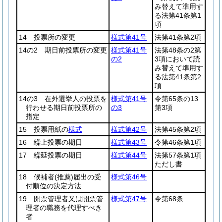
み替えて準用す
る法第41条第1
項
14 投票所の変更
様式第41号
法第41条第2項
14の2 期日前投票所の変更
様式第41号
法第48条の2第
の2
3項において読
み替えて準用す
る法第41条第2
項
14の3 在外選挙人の投票を
様式第41号
令第65条の13
行わせる期日前投票所の
の3
第3項
指定
15 投票用紙の
様式
様式第42号
法第45条第2項
16 繰上投票の期日
様式第43号
令第46条第1項
17 繰延投票の期日
様式第44号
法第57条第1項
ただし書
18 候補者
(推薦)
届出の受
様式第46号
付順位の決定方法
19 開票管理者又は開票管
様式第47号
令第68条
理者の職務を代理すべき
者