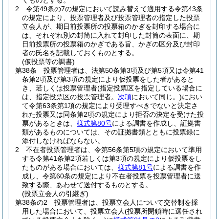
くものとする。
2
令第49条の7の規定において読み替えて適用する令第43条
の規定により、投票管理者及び投票管理者の指定した投票
立会人が、期日前投票所の投票箱のかぎを封印する場合に
は、それぞれ別の封筒に入れて封印した封筒の表面に、期
日前投票所の投票箱のかぎである旨、かぎの区分及び封印
者の氏名を記載しておくものとする。
(仮投票等の調書)
第38条
投票管理者は、法第50条第3項及び第5項又は令第41
条第2項及び第3項の規定により仮投票をした者があると
き、若しくは投票管理者
(指定投票区を指定している場合に
は、指定投票区の投票管理者。
次項
において同じ。)
におい
て令第63条第1項の規定により受理すべきでないと決定さ
れた投票又は同条第2項の規定により拒否の決定を受けた投
票があるときは、
様式第80号
による調書を作成し、証拠書
類があるものについては、その証拠書類とともに投票録に
添付しなければならない。
2
不在者投票管理者は、令第56条第5項の規定において準用
する令第41条第2項若しくは第3項の規定により仮投票をし
たものがある場合においては、
様式第81号
による調書を作
成し、令第60条の規定により不在者投票を投票管理者に送
致する際、あわせて送付するものとする。
(投票立会人の引継ぎ)
第38条の2
投票管理者は、投票立会人について交替制を採
用した場合において、投票立会人
(投票所閉鎖時に選任され