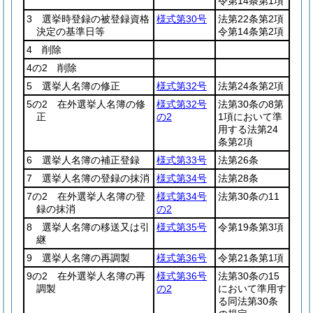
令第14条第1項
3 選挙時登録の被登録資格
様式第30号
法第22条第2項
決定の基準日等
令第14条第2項
4 削除
4の2 削除
5 選挙人名簿の修正
様式第32号
法第24条第2項
5の2 在外選挙人名簿の修
様式第32号
法第30条の8第
正
の2
1項において準
用する法第24
条第2項
6 選挙人名簿の補正登録
様式第33号
法第26条
7 選挙人名簿の登録の抹消
様式第34号
法第28条
7の2 在外選挙人名簿の登
様式第34号
法第30条の11
録の抹消
の2
8 選挙人名簿の移送又は引
様式第35号
令第19条第3項
継
9 選挙人名簿の再調製
様式第36号
令第21条第1項
9の2 在外選挙人名簿の再
様式第36号
法第30条の15
調製
の2
において準用す
る同法第30条