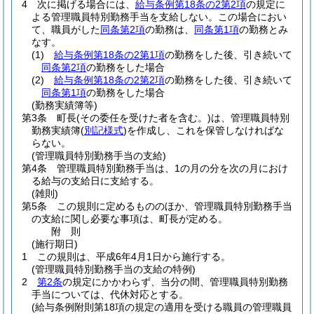
4
次に掲げる場合には、
給与条例第18条の2第2項
の規定に
よる管理職員特別勤務手当を支給しない。
この場合におい
て、職員がした
同条第2項
の勤務は、
同条第1項
の勤務とみ
なす。
(1)
給与条例第18条の2第1項
の勤務をした後、引き続いて
同条第2項
の勤務をした場合
(2)
給与条例第18条の2第2項
の勤務をした後、引き続いて
同条第1項
の勤務をした場合
(勤務実績簿等)
第3条
町長
(その委任を受けた者を含む。)
は、管理職員特別
勤務実績簿
(
別記様式
)
を作成し、これを保管しなければな
らない。
(管理職員特別勤務手当の支給)
第4条
管理職員特別勤務手当は、1の月の分を次の月におけ
る給与の支給日に支給する。
(雑則)
第5条
この規則に定めるもののほか、管理職員特別勤務手当
の支給に関し必要な事項は、町長が定める。
附
則
(施行期日)
1
この規則は、平成6年4月1日から施行する。
(管理職員特別勤務手当の支給の特例)
2
第2条
の規定にかかわらず、当分の間、管理職員特別勤務
手当については、代休対応とする。
(給与条例附則第18項の規定の適用を受ける職員の管理職員