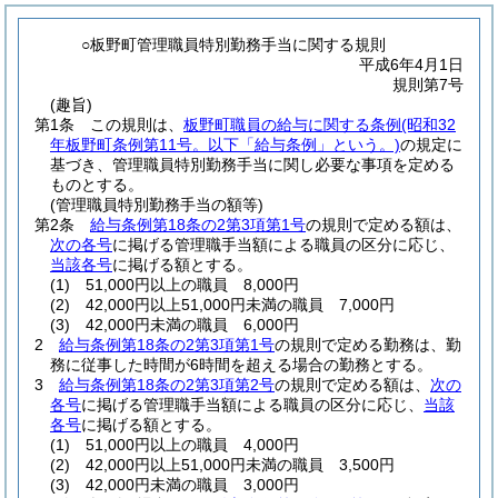
○板野町管理職員特別勤務手当に関する規則
平成6年4月1日
規則第7号
(趣旨)
第1条
この規則は、
板野町職員の給与に関する条例
(昭和32
年板野町条例第11号。以下「給与条例」という。)
の規定に
基づき、管理職員特別勤務手当に関し必要な事項を定める
ものとする。
(管理職員特別勤務手当の額等)
第2条
給与条例第18条の2第3項第1号
の規則で定める額は、
次の各号
に掲げる管理職手当額による職員の区分に応じ、
当該各号
に掲げる額とする。
(1)
51,000円以上の職員 8,000円
(2)
42,000円以上51,000円未満の職員 7,000円
(3)
42,000円未満の職員 6,000円
2
給与条例第18条の2第3項第1号
の規則で定める勤務は、勤
務に従事した時間が6時間を超える場合の勤務とする。
3
給与条例第18条の2第3項第2号
の規則で定める額は、
次の
各号
に掲げる管理職手当額による職員の区分に応じ、
当該
各号
に掲げる額とする。
(1)
51,000円以上の職員 4,000円
(2)
42,000円以上51,000円未満の職員 3,500円
(3)
42,000円未満の職員 3,000円