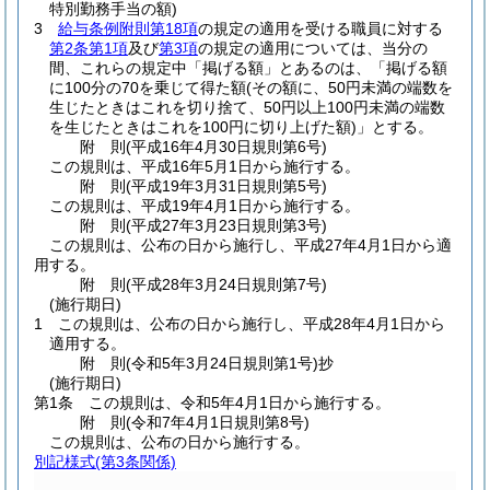
特別勤務手当の額)
3
給与条例附則第18項
の規定の適用を受ける職員に対する
第2条第1項
及び
第3項
の規定の適用については、当分の
間、これらの規定中「掲げる額」とあるのは、「掲げる額
に100分の70を乗じて得た額
(その額に、50円未満の端数を
生じたときはこれを切り捨て、50円以上100円未満の端数
を生じたときはこれを100円に切り上げた額)
」とする。
附
則
(平成16年4月30日
規則第6号)
この規則は、平成16年5月1日から施行する。
附
則
(平成19年3月31日
規則第5号)
この規則は、平成19年4月1日から施行する。
附
則
(平成27年3月23日
規則第3号)
この規則は、公布の日から施行し、平成27年4月1日から適
用する。
附
則
(平成28年3月24日
規則第7号)
(施行期日)
1
この規則は、公布の日から施行し、平成28年4月1日から
適用する。
附
則
(令和5年3月24日
規則第1号)
抄
(施行期日)
第1条
この規則は、令和5年4月1日から施行する。
附
則
(令和7年4月1日
規則第8号)
この規則は、公布の日から施行する。
別記様式
(第3条関係)