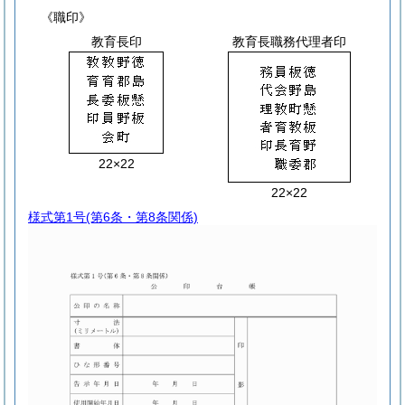
《職印》
教育長印
教育長職務代理者印
22×22
22×22
様式第1号
(第6条・第8条関係)