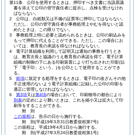
第11条
公印を使用するときは、押印すべき文書に当該原議
書を添えて公印の管守責任者に提示し、点検を受けなけれ
ばならない。
2
公印は、白紙類又は不備の証票等に押印してはならない。
ただし、公印の管守責任者が事務処理上やむを得ないと認
めたときは、この限りでない。
3
事務処理上特に必要と認められるときは、公印の刷込みを
もって押印に代えることができる。
ただし、この場合にお
いては、教育長の承認を得なければならない。
4
電子計算組織を利用して証明又は通知の事務を行うとき
は、教育次長と協議のうえ教育長の承認を得て、電子計算
組織の制御の下にある印刷装置により打ち出された印影
(以
下「電子印」という。)
を公印として使用することができ
る。
5
前項
に規定する処理をするときは、電子印の改ざんその他
不正使用のないよう電子計算組織に記録した公印の印影を
適正に管理しなければならない。
6
第3項
又は
第4項
の場合において、印刷物等の都合により
別表
の定めにより難いときは、これを縮小又は拡大して印
刷等をすることができる。
附
則
この規程
は、告示の日から施行する。
附
則
(平成19年3月31日
教委規程第7号)
この規程は、平成19年4月1日から施行する。
附
則
(平成27年3月24日
教委規程第1号)