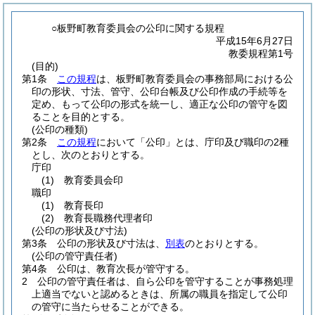
○板野町教育委員会の公印に関する規程
平成15年6月27日
教委規程第1号
(目的)
第1条
この規程
は、板野町教育委員会の事務部局における公
印の形状、寸法、管守、公印台帳及び公印作成の手続等を
定め、もって公印の形式を統一し、適正な公印の管守を図
ることを目的とする。
(公印の種類)
第2条
この規程
において「公印」とは、庁印及び職印の2種
とし、次のとおりとする。
庁印
(1)
教育委員会印
職印
(1)
教育長印
(2)
教育長職務代理者印
(公印の形状及び寸法)
第3条
公印の形状及び寸法は、
別表
のとおりとする。
(公印の管守責任者)
第4条
公印は、教育次長が管守する。
2
公印の管守責任者は、自ら公印を管守することが事務処理
上適当でないと認めるときは、所属の職員を指定して公印
の管守に当たらせることができる。