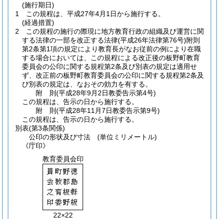
(施行期日)
1
この規程は、平成27年4月1日から施行する。
(経過措置)
2
この規程の施行の際現に地方教育行政の組織及び運営に関
する法律の一部を改正する法律
(平成26年法律第76号)
附則
第2条第1項の規定により教育長がなお従前の例により在職
する場合においては、この規程による改正後の板野町教育
委員会の公印に関する規程第2条及び別表の規定は適用せ
ず、改正前の板野町教育委員会の公印に関する規程第2条及
び別表の規定は、なおその効力を有する。
附
則
(平成28年9月2日
教委告示第4号)
この規程は、告示の日から施行する。
附
則
(平成28年11月7日
教委告示第9号)
この規程は、告示の日から施行する。
別表
(第3条関係)
公印の形状及び寸法 (単位ミリメートル)
《庁印》
教育委員会印
22×22