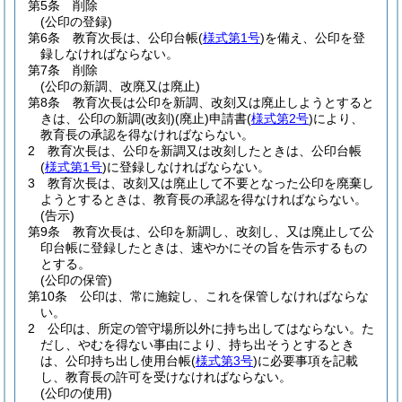
第5条
削除
(公印の登録)
第6条
教育次長は、公印台帳
(
様式第1号
)
を備え、公印を登
録しなければならない。
第7条
削除
(公印の新調、改廃又は廃止)
第8条
教育次長は公印を新調、改刻又は廃止しようとすると
きは、公印の新調
(改刻)
(廃止)
申請書
(
様式第2号
)
により、
教育長の承認を得なければならない。
2
教育次長は、公印を新調又は改刻したときは、公印台帳
(
様式第1号
)
に登録しなければならない。
3
教育次長は、改刻又は廃止して不要となった公印を廃棄し
ようとするときは、教育長の承認を得なければならない。
(告示)
第9条
教育次長は、公印を新調し、改刻し、又は廃止して公
印台帳に登録したときは、速やかにその旨を告示するもの
とする。
(公印の保管)
第10条
公印は、常に施錠し、これを保管しなければならな
い。
2
公印は、所定の管守場所以外に持ち出してはならない。
た
だし、やむを得ない事由により、持ち出そうとするとき
は、公印持ち出し使用台帳
(
様式第3号
)
に必要事項を記載
し、教育長の許可を受けなければならない。
(公印の使用)