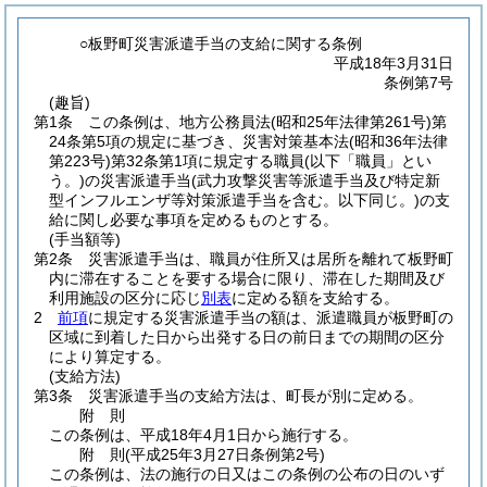
○板野町災害派遣手当の支給に関する条例
平成18年3月31日
条例第7号
(趣旨)
第1条
この条例は、地方公務員法
(昭和25年法律第261号)
第
24条第5項の規定に基づき、災害対策基本法
(昭和36年法律
第223号)
第32条第1項に規定する職員
(以下「職員」とい
う。)
の災害派遣手当
(武力攻撃災害等派遣手当及び特定新
型インフルエンザ等対策派遣手当を含む。以下同じ。)
の支
給に関し必要な事項を定めるものとする。
(手当額等)
第2条
災害派遣手当は、職員が住所又は居所を離れて板野町
内に滞在することを要する場合に限り、滞在した期間及び
利用施設の区分に応じ
別表
に定める額を支給する。
2
前項
に規定する災害派遣手当の額は、派遣職員が板野町の
区域に到着した日から出発する日の前日までの期間の区分
により算定する。
(支給方法)
第3条
災害派遣手当の支給方法は、町長が別に定める。
附
則
この条例は、平成18年4月1日から施行する。
附
則
(平成25年3月27日
条例第2号)
この条例は、法の施行の日又はこの条例の公布の日のいず