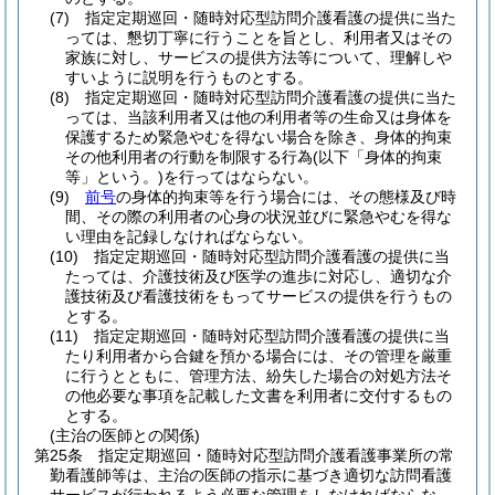
(7)
指定定期巡回・随時対応型訪問介護看護の提供に当た
っては、懇切丁寧に行うことを旨とし、利用者又はその
家族に対し、サービスの提供方法等について、理解しや
すいように説明を行うものとする。
(8)
指定定期巡回・随時対応型訪問介護看護の提供に当た
っては、当該利用者又は他の利用者等の生命又は身体を
保護するため緊急やむを得ない場合を除き、身体的拘束
その他利用者の行動を制限する行為
(以下「身体的拘束
等」という。)
を行ってはならない。
(9)
前号
の身体的拘束等を行う場合には、その態様及び時
間、その際の利用者の心身の状況並びに緊急やむを得な
い理由を記録しなければならない。
(10)
指定定期巡回・随時対応型訪問介護看護の提供に当
たっては、介護技術及び医学の進歩に対応し、適切な介
護技術及び看護技術をもってサービスの提供を行うもの
とする。
(11)
指定定期巡回・随時対応型訪問介護看護の提供に当
たり利用者から合鍵を預かる場合には、その管理を厳重
に行うとともに、管理方法、紛失した場合の対処方法そ
の他必要な事項を記載した文書を利用者に交付するもの
とする。
(主治の医師との関係)
第25条
指定定期巡回・随時対応型訪問介護看護事業所の常
勤看護師等は、主治の医師の指示に基づき適切な訪問看護