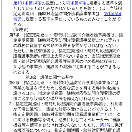
第191条第14項
の規定により
同条第4項
に規定する基準を満
たしているものとみなされているときを除く。)
は、当該指
定定期巡回・随時対応型訪問介護看護事業者は、
第1項第4
号ア
に規定する基準を満たしているものとみなすことがで
きる。
(管理者)
第7条
指定定期巡回・随時対応型訪問介護看護事業者は、指
定定期巡回・随時対応型訪問介護看護事業所ごとに専らそ
の職務に従事する常勤の管理者を置かなければならない。
ただし、当該管理者は、指定定期巡回・随時対応型訪問介
護看護事業所の管理上支障がない場合は、当該指定定期巡
回・随時対応型訪問介護看護事業所の他の職務に従事し、
又は他の事業所、施設等の職務に従事することができるも
のとする。
第3節
設備に関する基準
第8条
指定定期巡回・随時対応型訪問介護看護事業所には、
事業の運営を行うために必要な広さを有する専用の区画を
設けるほか、指定定期巡回・随時対応型訪問介護看護の提
供に必要な設備及び備品等を備えなければならない。
2
指定定期巡回・随時対応型訪問介護看護事業者は、利用者
が円滑に通報し、迅速な対応を受けることができるよう、
指定定期巡回・随時対応型訪問介護看護事業所ごとに、次
に掲げる機器等を備え、必要に応じてオペレーターに当該
機器等を携帯させなければならない。
ただし、
第1号
に掲げ
る機器等については、指定定期巡回・随時対応型訪問介護