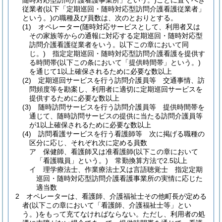
随時対応型訪問介護看護事業所」という。)
ごとに置くべき
従業者
(以下「定期巡回・随時対応型訪問介護看護従業者」
という。)
の職種及び員数は、次のとおりとする。
(1)
オペレーター
(随時対応サービスとして、利用者又は
その家族等からの通報に対応する定期巡回・随時対応型
訪問介護看護従業者をいう。以下この章において同
じ。)
指定定期巡回・随時対応型訪問介護看護を提供す
る時間帯
(以下この条において「提供時間帯」という。)
を通じて1以上確保されるために必要な数以上
(2)
定期巡回サービスを行う訪問介護員等 交通事情、訪
問頻度等を勘案し、利用者に適切に定期巡回サービスを
提供するために必要な数以上
(3)
随時訪問サービスを行う訪問介護員等 提供時間帯を
通じて、随時訪問サービスの提供に当たる訪問介護員等
が1以上確保されるために必要な数以上
(4)
訪問看護サービスを行う看護師等 次に掲げる職種の
区分に応じ、それぞれ次に定める員数
ア
保健師、看護師又は准看護師
(以下この章において
「看護職員」という。)
常勤換算方法で2.5以上
イ
理学療法士、作業療法士又は言語聴覚士 指定定期
巡回・随時対応型訪問介護看護事業所の実情に応じた
適当数
2
オペレーターは、看護師、介護福祉士その他町長が定める
者
(以下この章において「看護師、介護福祉士等」とい
う。)
をもって充てなければならない。
ただし、利用者の処