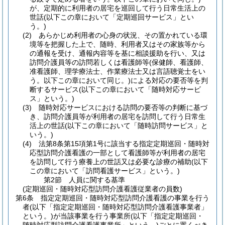
が、定期的に利用者の居宅を巡回して行う日常生活上の
世話
(以下この章において「定期巡回サービス」とい
う。)
(2)
あらかじめ利用者の心身の状況、その置かれている環
境等を把握した上で、随時、利用者又はその家族等から
の通報を受け、通報内容等を基に相談援助を行い、又は
訪問介護員等の訪問若しくは看護師等
(保健師、看護師、
准看護師、理学療法士、作業療法士又は言語聴覚士をい
う。以下この章において同じ。)
による対応の要否等を判
断するサービス
(以下この章において「随時対応サービ
ス」という。)
(3)
随時対応サービスにおける訪問の要否等の判断に基づ
き、訪問介護員等が利用者の居宅を訪問して行う日常生
活上の世話
(以下この章において「随時訪問サービス」と
いう。)
(4)
法第8条第15項第1号に該当する指定定期巡回・随時対
応型訪問介護看護の一部として看護師等が利用者の居宅
を訪問して行う療養上の世話又は必要な診療の補助
(以下
この章において「訪問看護サービス」という。)
第2節
人員に関する基準
(定期巡回・随時対応型訪問介護看護従業者の員数)
第6条
指定定期巡回・随時対応型訪問介護看護の事業を行う
者
(以下「指定定期巡回・随時対応型訪問介護看護事業者」
という。)
が当該事業を行う事業所
(以下「指定定期巡回・