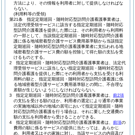
方法により、その情報を利用者に対して提供しなければな
らない。
(利用料等の受領)
第21条
指定定期巡回・随時対応型訪問介護看護事業者は、
法定代理受領サービスに該当する指定定期巡回・随時対応
型訪問介護看護を提供した際には、その利用者から利用料
の一部として、当該指定定期巡回・随時対応型訪問介護看
護に係る地域密着型介護サービス費用基準額から当該指定
定期巡回・随時対応型訪問介護看護事業者に支払われる地
域密着型介護サービス費の額を控除して得た額の支払を受
けるものとする。
2
指定定期巡回・随時対応型訪問介護看護事業者は、法定代
理受領サービスに該当しない指定定期巡回・随時対応型訪
問介護看護を提供した際にその利用者から支払を受ける利
用料の額と、指定定期巡回・随時対応型訪問介護看護に係
る地域密着型介護サービス費用基準額との間に、不合理な
差額が生じないようにしなければならない。
3
指定定期巡回・随時対応型訪問介護看護事業者は、
前2項
の支払を受ける額のほか、利用者の選定により通常の事業
の実施地域以外の地域の居宅において指定定期巡回・随時
対応型訪問介護看護を行う場合は、それに要した交通費の
額の支払を利用者から受けることができる。
4
指定定期巡回・随時対応型訪問介護看護事業者は、
前項
の
費用の額に係るサービスの提供に当たっては、あらかじ
め、利用者又はその家族に対し、当該サービスの内容及び