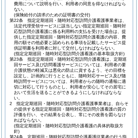
費用について説明を行い、利用者の同意を得なければなら
ない。
(保険給付の請求のための証明書の交付)
第22条
指定定期巡回・随時対応型訪問介護看護事業者は、
法定代理受領サービスに該当しない指定定期巡回・随時対
応型訪問介護看護に係る利用料の支払を受けた場合は、提
供した指定定期巡回・随時対応型訪問介護看護の内容、費
用の額その他必要と認められる事項を記載したサービス提
供証明書を利用者に対して交付しなければならない。
(指定定期巡回・随時対応型訪問介護看護の基本取扱方針)
第23条
指定定期巡回・随時対応型訪問介護看護は、定期巡
回サービス及び訪問看護サービスについては、利用者の要
介護状態の軽減又は悪化の防止に資するよう、その目標を
設定し、計画的に行うとともに、随時対応サービス及び随
時訪問サービスについては、利用者からの随時の通報に適
切に対応して行うものとし、利用者が安心してその居宅に
おいて生活を送ることができるようにしなければならな
い。
2
指定定期巡回・随時対応型訪問介護看護事業者は、自らそ
の提供する指定定期巡回・随時対応型訪問介護看護の質の
評価を行い、その結果を公表し、常にその改善を図らなけ
ればならない。
(指定定期巡回・随時対応型訪問介護看護の具体的取扱方
針)
第24条
定期巡回・随時対応型訪問介護看護従業者の行う指