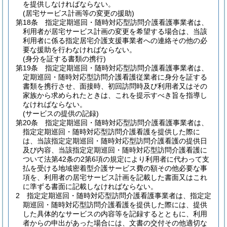
を提供しなければならない。
(居宅サービス計画等の変更の援助)
第18条
指定定期巡回・随時対応型訪問介護看護事業者は、
利用者が居宅サービス計画の変更を希望する場合は、当該
利用者に係る指定居宅介護支援事業者への連絡その他の必
要な援助を行わなければならない。
(身分を証する書類の携行)
第19条
指定定期巡回・随時対応型訪問介護看護事業者は、
定期巡回・随時対応型訪問介護看護従業者に身分を証する
書類を携行させ、面接時、初回訪問時及び利用者又はその
家族から求められたときは、これを提示すべき旨を指導し
なければならない。
(サービスの提供の記録)
第20条
指定定期巡回・随時対応型訪問介護看護事業者は、
指定定期巡回・随時対応型訪問介護看護を提供した際に
は、当該指定定期巡回・随時対応型訪問介護看護の提供日
及び内容、当該指定定期巡回・随時対応型訪問介護看護に
ついて法第42条の2第6項の規定により利用者に代わって支
払を受ける地域密着型介護サービス費の額その他必要な事
項を、利用者の居宅サービス計画を記載した書面又はこれ
に準ずる書面に記載しなければならない。
2
指定定期巡回・随時対応型訪問介護看護事業者は、指定定
期巡回・随時対応型訪問介護看護を提供した際には、提供
した具体的なサービスの内容等を記録するとともに、利用
者からの申出があった場合には、文書の交付その他適切な