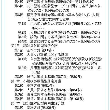
第4節
運営に関する基準
(第59条の6～第59条の20)
第5節
共生型地域密着型サービスに関する基準
(第59条
の20の2・第59条の20の3)
第6節
指定療養通所介護の事業の基本方針並びに人員、
設備及び運営に関する基準
第1款
この節の趣旨及び基本方針
(第59条の21・第59
条の22)
第2款
人員に関する基準
(第59条の23・第59条の24)
第3款
設備に関する基準
(第59条の25・第59条の26)
第4款
運営に関する基準
(第59条の27～第59条の38)
第4章
認知症対応型通所介護
第1節
基本方針
(第60条)
第2節
人員及び設備に関する基準
第1款
単独型指定認知症対応型通所介護及び併設型指
定認知症対応型通所介護
(第61条～第63条)
第2款
共用型指定認知症対応型通所介護
(第64条～第
66条)
第3節
運営に関する基準
(第67条～第80条)
第5章
小規模多機能型居宅介護
第1節
基本方針
(第81条)
第2節
人員に関する基準
(第82条～第84条)
第3節
設備に関する基準
(第85条・第86条)
第4節
運営に関する基準
(第87条～第108条)
第6章
認知症対応型共同生活介護
第1節
基本方針
(第109条)