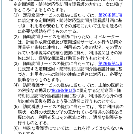
定定期巡回・随時対応型訪問介護看護の方針は、次に掲げ
るところによるものとする。
(1)
定期巡回サービスの提供に当たっては、
第26条第1項
に規定する定期巡回・随時対応型訪問介護看護計画に基
づき、利用者が安心してその居宅において生活を送るの
に必要な援助を行うものとする。
(2)
随時訪問サービスを適切に行うため、オペレーター
は、計画作成責任者及び定期巡回サービスを行う訪問介
護員等と密接に連携し、利用者の心身の状況、その置か
れている環境等の的確な把握に努め、利用者又はその家
族に対し、適切な相談及び助言を行うものとする。
(3)
随時訪問サービスの提供に当たっては、
第26条第1項
に規定する定期巡回・随時対応型訪問介護看護計画に基
づき、利用者からの随時の連絡に迅速に対応し、必要な
援助を行うものとする。
(4)
訪問看護サービスの提供に当たっては、主治の医師と
の密接な連携及び
第26条第1項
に規定する定期巡回・随
時対応型訪問介護看護計画に基づき、利用者の心身の機
能の維持回復を図るよう妥当適切に行うものとする。
(5)
訪問看護サービスの提供に当たっては、常に利用者の
病状、心身の状況及びその置かれている環境の的確な把
握に努め、利用者又はその家族に対し、適切な指導等を
行うものとする。
(6)
特殊な看護等については、これを行ってはならないも
のとする。