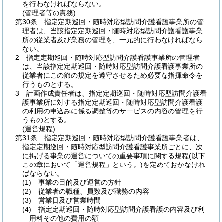
を行わなければならない。
(管理者等の責務)
第30条
指定定期巡回・随時対応型訪問介護看護事業所の管
理者は、当該指定定期巡回・随時対応型訪問介護看護事業
所の従業者及び業務の管理を、一元的に行わなければなら
ない。
2
指定定期巡回・随時対応型訪問介護看護事業所の管理者
は、当該指定定期巡回・随時対応型訪問介護看護事業所の
従業者にこの節の規定を遵守させるため必要な指揮命令を
行うものとする。
3
計画作成責任者は、指定定期巡回・随時対応型訪問介護看
護事業所に対する指定定期巡回・随時対応型訪問介護看護
の利用の申込みに係る調整等のサービスの内容の管理を行
うものとする。
(運営規程)
第31条
指定定期巡回・随時対応型訪問介護看護事業者は、
指定定期巡回・随時対応型訪問介護看護事業所ごとに、次
に掲げる事業の運営についての重要事項に関する規程
(以下
この章において「運営規程」という。)
を定めておかなけれ
ばならない。
(1)
事業の目的及び運営の方針
(2)
従業者の職種、員数及び職務の内容
(3)
営業日及び営業時間
(4)
指定定期巡回・随時対応型訪問介護看護の内容及び利
用料その他の費用の額