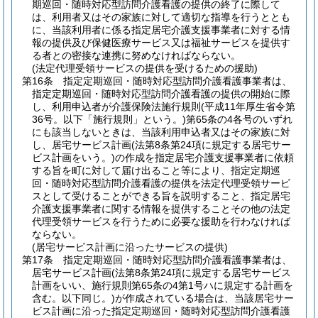
期巡回・随時対応型訪問介護看護の提供の終了に際して
は、利用者又はその家族に対して適切な指導を行うととも
に、当該利用者に係る指定居宅介護支援事業者に対する情
報の提供及び保健医療サービス又は福祉サービスを提供す
る者との密接な連携に努めなければならない。
(法定代理受領サービスの提供を受けるための援助)
第16条
指定定期巡回・随時対応型訪問介護看護事業者は、
指定定期巡回・随時対応型訪問介護看護の提供の開始に際
し、利用申込者が介護保険法施行規則
(平成11年厚生省令第
36号。以下「施行規則」という。)
第65条の4各号のいずれ
にも該当しないときは、当該利用申込者又はその家族に対
し、居宅サービス計画
(法第8条第24項に規定する居宅サー
ビス計画をいう。)
の作成を指定居宅介護支援事業者に依頼
する旨を町に対して届け出ること等により、指定定期巡
回・随時対応型訪問介護看護の提供を法定代理受領サービ
スとして受けることができる旨を説明すること、指定居宅
介護支援事業者に関する情報を提供することその他の法定
代理受領サービスを行うために必要な援助を行わなければ
ならない。
(居宅サービス計画に沿ったサービスの提供)
第17条
指定定期巡回・随時対応型訪問介護看護事業者は、
居宅サービス計画
(法第8条第24項に規定する居宅サービス
計画をいい、施行規則第65条の4第1号ハに規定する計画を
含む。以下同じ。)
が作成されている場合は、当該居宅サー
ビス計画に沿った指定定期巡回・随時対応型訪問介護看護