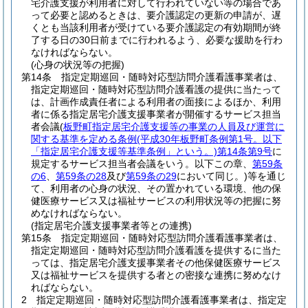
宅介護支援が利用者に対して行われていない等の場合であ
って必要と認めるときは、要介護認定の更新の申請が、遅
くとも当該利用者が受けている要介護認定の有効期間が終
了する日の30日前までに行われるよう、必要な援助を行わ
なければならない。
(心身の状況等の把握)
第14条
指定定期巡回・随時対応型訪問介護看護事業者は、
指定定期巡回・随時対応型訪問介護看護の提供に当たって
は、計画作成責任者による利用者の面接によるほか、利用
者に係る指定居宅介護支援事業者が開催するサービス担当
者会議
(
板野町指定居宅介護支援等の事業の人員及び運営に
関する基準を定める条例
(平成30年板野町条例第1号。以下
「指定居宅介護支援等基準条例」という。)
第14条第9号
に
規定するサービス担当者会議をいう。以下この章、
第59条
の6
、
第59条の28
及び
第59条の29
において同じ。)
等を通じ
て、利用者の心身の状況、その置かれている環境、他の保
健医療サービス又は福祉サービスの利用状況等の把握に努
めなければならない。
(指定居宅介護支援事業者等との連携)
第15条
指定定期巡回・随時対応型訪問介護看護事業者は、
指定定期巡回・随時対応型訪問介護看護を提供するに当た
っては、指定居宅介護支援事業者その他保健医療サービス
又は福祉サービスを提供する者との密接な連携に努めなけ
ればならない。
2
指定定期巡回・随時対応型訪問介護看護事業者は、指定定