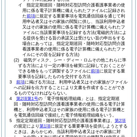
イ
指定定期巡回・随時対応型訪問介護看護事業者の使
用に係る電子計算機に備えられたファイルに記録され
た
前項
に規定する重要事項を電気通信回線を通じて利
用申込者又はその家族の閲覧に供し、当該利用申込者
又はその家族の使用に係る電子計算機に備えられたフ
ァイルに当該重要事項を記録する方法
(電磁的方法によ
る提供を受ける旨の承諾又は受けない旨の申出をする
場合にあっては、指定定期巡回・随時対応型訪問介護
看護事業者の使用に係る電子計算機に備えられたファ
イルにその旨を記録する方法)
(2)
磁気ディスク、シー・ディー・ロムその他これらに準
ずる方法により一定の事項を確実に記録しておくことが
できる物をもって調製するファイルに
前項
に規定する重
要事項を記録したものを交付する方法
3
前項
に掲げる方法は、利用申込者又はその家族がファイル
への記録を出力することにより文書を作成することができ
るものでなければならない。
4
第2項第1号
の「電子情報処理組織」とは、指定定期巡
回・随時対応型訪問介護看護事業者の使用に係る電子計算
機と、利用申込者又はその家族の使用に係る電子計算機と
を電気通信回線で接続した電子情報処理組織をいう。
5
指定定期巡回・随時対応型訪問介護看護事業者は、
第2項
の規定により
第1項
に規定する重要事項を提供しようとする
ときは、あらかじめ、当該利用申込者又はその家族に対