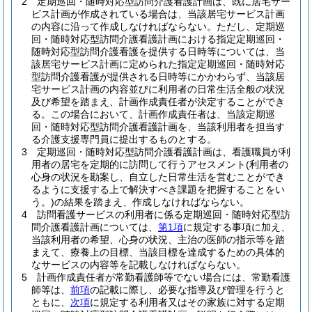
2
定期巡回・随時対応型訪問介護看護計画は、既に居宅サー
ビス計画が作成されている場合は、当該居宅サービス計画
の内容に沿って作成しなければならない。
ただし、定期巡
回・随時対応型訪問介護看護計画における指定定期巡回・
随時対応型訪問介護看護を提供する日時等については、当
該居宅サービス計画に定められた指定定期巡回・随時対応
型訪問介護看護が提供される日時等にかかわらず、当該居
宅サービス計画の内容並びに利用者の日常生活全般の状況
及び希望を踏まえ、計画作成責任者が決定することができ
る。
この場合において、計画作成責任者は、当該定期巡
回・随時対応型訪問介護看護計画を、当該利用者を担当す
る介護支援専門員に提出するものとする。
3
定期巡回・随時対応型訪問介護看護計画は、看護職員が利
用者の居宅を定期的に訪問して行うアセスメント
(利用者の
心身の状況を勘案し、自立した日常生活を営むことができ
るように支援する上で解決すべき課題を把握することをい
う。)
の結果を踏まえ、作成しなければならない。
4
訪問看護サービスの利用者に係る定期巡回・随時対応型訪
問介護看護計画については、
第1項
に規定する事項に加え、
当該利用者の希望、心身の状況、主治の医師の指示等を踏
まえて、療養上の目標、当該目標を達成するための具体的
なサービスの内容等を記載しなければならない。
5
計画作成責任者が常勤看護師等でない場合には、常勤看護
師等は、
前項
の記載に際し、必要な指導及び管理を行うと
ともに、
次項
に規定する利用者又はその家族に対する定期