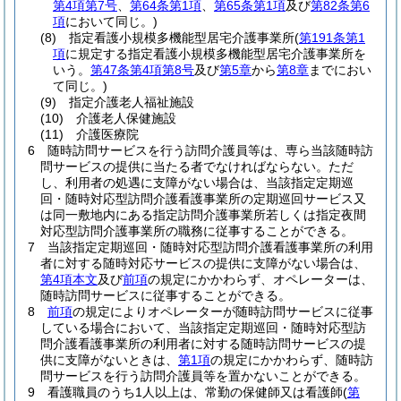
第4項第7号
、
第64条第1項
、
第65条第1項
及び
第82条第6
項
において同じ。)
(8)
指定看護小規模多機能型居宅介護事業所
(
第191条第1
項
に規定する指定看護小規模多機能型居宅介護事業所を
いう。
第47条第4項第8号
及び
第5章
から
第8章
までにおい
て同じ。)
(9)
指定介護老人福祉施設
(10)
介護老人保健施設
(11)
介護医療院
6
随時訪問サービスを行う訪問介護員等は、専ら当該随時訪
問サービスの提供に当たる者でなければならない。
ただ
し、利用者の処遇に支障がない場合は、当該指定定期巡
回・随時対応型訪問介護看護事業所の定期巡回サービス又
は同一敷地内にある指定訪問介護事業所若しくは指定夜間
対応型訪問介護事業所の職務に従事することができる。
7
当該指定定期巡回・随時対応型訪問介護看護事業所の利用
者に対する随時対応サービスの提供に支障がない場合は、
第4項本文
及び
前項
の規定にかかわらず、オペレーターは、
随時訪問サービスに従事することができる。
8
前項
の規定によりオペレーターが随時訪問サービスに従事
している場合において、当該指定定期巡回・随時対応型訪
問介護看護事業所の利用者に対する随時訪問サービスの提
供に支障がないときは、
第1項
の規定にかかわらず、随時訪
問サービスを行う訪問介護員等を置かないことができる。
9
看護職員のうち1人以上は、常勤の保健師又は看護師
(
第