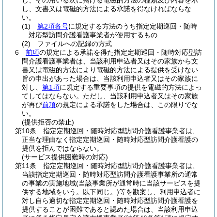
し、その用いる次に掲げる電磁的方法の種類及び内容を示
し、文書又は電磁的方法による承諾を得なければならな
い。
(1)
第2項各号
に規定する方法のうち指定定期巡回・随時
対応型訪問介護看護事業者が使用するもの
(2)
ファイルへの記録の方式
6
前項
の規定による承諾を得た指定定期巡回・随時対応型訪
問介護看護事業者は、当該利用申込者又はその家族から文
書又は電磁的方法により電磁的方法による提供を受けない
旨の申出があった場合は、当該利用申込者又はその家族に
対し、
第1項
に規定する重要事項の提供を電磁的方法によっ
てしてはならない。
ただし、当該利用申込者又はその家族
が再び
前項
の規定による承諾をした場合は、この限りでな
い。
(提供拒否の禁止)
第10条
指定定期巡回・随時対応型訪問介護看護事業者は、
正当な理由なく指定定期巡回・随時対応型訪問介護看護の
提供を拒んではならない。
(サービス提供困難時の対応)
第11条
指定定期巡回・随時対応型訪問介護看護事業者は、
当該指定定期巡回・随時対応型訪問介護看護事業所の通常
の事業の実施地域
(当該事業所が通常時に当該サービスを提
供する地域をいう。以下同じ。)
等を勘案し、利用申込者に
対し自ら適切な指定定期巡回・随時対応型訪問介護看護を
提供することが困難であると認めた場合は、当該利用申込