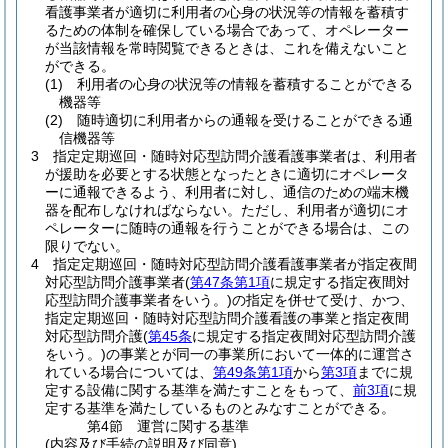
看護事業者が適切に利用者の心身の状況等の情報を蓄積す
るための体制を確保している場合であって、オペレーター
が当該情報を常時閲覧できるときは、これを備えないこと
ができる。
(1)
利用者の心身の状況等の情報を蓄積することができる
機器等
(2)
随時適切に利用者からの通報を受けることができる通
信機器等
3
指定定期巡回・随時対応型訪問介護看護事業者は、利用者
が援助を必要とする状態となったときに適切にオペレータ
ーに通報できるよう、利用者に対し、通信のための端末機
器を配布しなければならない。
ただし、利用者が適切にオ
ペレーターに随時の通報を行うことができる場合は、この
限りでない。
4
指定定期巡回・随時対応型訪問介護看護事業者が指定夜間
対応型訪問介護事業者
(
第47条第1項
に規定する指定夜間対
応型訪問介護事業者をいう。)
の指定を併せて受け、かつ、
指定定期巡回・随時対応型訪問介護看護の事業と指定夜間
対応型訪問介護
(
第45条
に規定する指定夜間対応型訪問介護
をいう。)
の事業とが同一の事業所において一体的に運営さ
れている場合については、
第49条第1項
から
第3項
までに規
定する設備に関する基準を満たすことをもって、
前3項
に規
定する基準を満たしているものとみなすことができる。
第4節
運営に関する基準
(内容及び手続の説明及び同意)