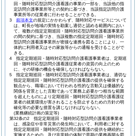
回・随時対応型訪問介護看護の事業の一部を、当該他の指
定訪問介護事業所等との契約に基づき、当該指定訪問介護
事業所等の従業者に行わせることができる。
3
前項本文
の規定にかかわらず、随時対応サービスについて
は、町長が地域の実情を勘案し適切と認める範囲内におい
て、複数の指定定期巡回・随時対応型訪問介護看護事業所
の間の契約に基づき、当該複数の指定定期巡回・随時対応
型訪問介護看護事業所が密接な連携を図ることにより、一
体的に利用者又はその家族等からの通報を受けることがで
きる。
4
指定定期巡回・随時対応型訪問介護看護事業者は、定期巡
回・随時対応型訪問介護看護従業者の資質の向上のため
に、その研修の機会を確保しなければならない。
5
指定定期巡回・随時対応型訪問介護看護事業者は、適切な
指定定期巡回・随時対応型訪問介護看護の提供を確保する
観点から、職場において行われる性的な言動又は優越的な
関係を背景とした言動であって業務上必要かつ相当な範囲
を超えたものにより定期巡回・随時対応型訪問介護看護従
業者の就業環境が害されることを防止するための方針の明
確化等の必要な措置を講じなければならない。
(業務継続計画の策定等)
第32条の2
指定定期巡回・随時対応型訪問介護看護事業者
は、感染症や非常災害の発生時において、利用者に対する
指定定期巡回・随時対応型訪問介護看護の提供を継続的に
実施するための、及び非常時の体制で早期の業務再開を図