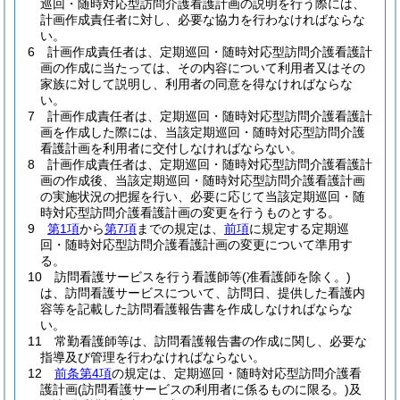
巡回・随時対応型訪問介護看護計画の説明を行う際には、
計画作成責任者に対し、必要な協力を行わなければならな
い。
6
計画作成責任者は、定期巡回・随時対応型訪問介護看護計
画の作成に当たっては、その内容について利用者又はその
家族に対して説明し、利用者の同意を得なければならな
い。
7
計画作成責任者は、定期巡回・随時対応型訪問介護看護計
画を作成した際には、当該定期巡回・随時対応型訪問介護
看護計画を利用者に交付しなければならない。
8
計画作成責任者は、定期巡回・随時対応型訪問介護看護計
画の作成後、当該定期巡回・随時対応型訪問介護看護計画
の実施状況の把握を行い、必要に応じて当該定期巡回・随
時対応型訪問介護看護計画の変更を行うものとする。
9
第1項
から
第7項
までの規定は、
前項
に規定する定期巡
回・随時対応型訪問介護看護計画の変更について準用す
る。
10
訪問看護サービスを行う看護師等
(准看護師を除く。)
は、訪問看護サービスについて、訪問日、提供した看護内
容等を記載した訪問看護報告書を作成しなければならな
い。
11
常勤看護師等は、訪問看護報告書の作成に関し、必要な
指導及び管理を行わなければならない。
12
前条第4項
の規定は、定期巡回・随時対応型訪問介護看
護計画
(訪問看護サービスの利用者に係るものに限る。)
及