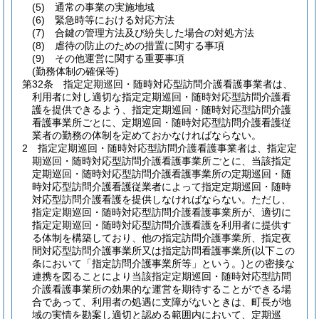
(5)
通常の事業の実施地域
(6)
緊急時等における対応方法
(7)
合鍵の管理方法及び紛失した場合の対処方法
(8)
虐待の防止のための措置に関する事項
(9)
その他運営に関する重要事項
(勤務体制の確保等)
第32条
指定定期巡回・随時対応型訪問介護看護事業者は、
利用者に対し適切な指定定期巡回・随時対応型訪問介護看
護を提供できるよう、指定定期巡回・随時対応型訪問介護
看護事業所ごとに、定期巡回・随時対応型訪問介護看護従
業者の勤務の体制を定めておかなければならない。
2
指定定期巡回・随時対応型訪問介護看護事業者は、指定定
期巡回・随時対応型訪問介護看護事業所ごとに、当該指定
定期巡回・随時対応型訪問介護看護事業所の定期巡回・随
時対応型訪問介護看護従業者によって指定定期巡回・随時
対応型訪問介護看護を提供しなければならない。
ただし、
指定定期巡回・随時対応型訪問介護看護事業所が、適切に
指定定期巡回・随時対応型訪問介護看護を利用者に提供す
る体制を構築しており、他の指定訪問介護事業所、指定夜
間対応型訪問介護事業所又は指定訪問看護事業所
(以下この
条において「指定訪問介護事業所等」という。)
との密接な
連携を図ることにより当該指定定期巡回・随時対応型訪問
介護看護事業所の効果的な運営を期待することができる場
合であって、利用者の処遇に支障がないときは、町長が地
域の実情を勘案し適切と認める範囲内において、定期巡