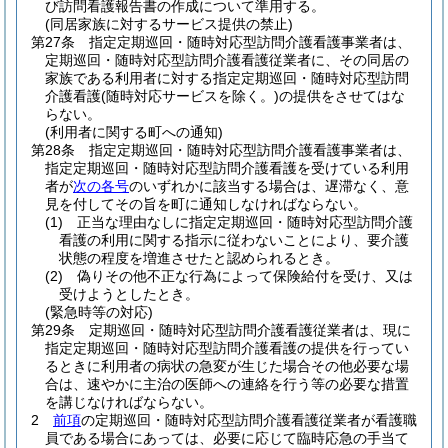
び訪問看護報告書の作成について準用する。
(同居家族に対するサービス提供の禁止)
第27条
指定定期巡回・随時対応型訪問介護看護事業者は、
定期巡回・随時対応型訪問介護看護従業者に、その同居の
家族である利用者に対する指定定期巡回・随時対応型訪問
介護看護
(随時対応サービスを除く。)
の提供をさせてはな
らない。
(利用者に関する町への通知)
第28条
指定定期巡回・随時対応型訪問介護看護事業者は、
指定定期巡回・随時対応型訪問介護看護を受けている利用
者が
次の各号
のいずれかに該当する場合は、遅滞なく、意
見を付してその旨を町に通知しなければならない。
(1)
正当な理由なしに指定定期巡回・随時対応型訪問介護
看護の利用に関する指示に従わないことにより、要介護
状態の程度を増進させたと認められるとき。
(2)
偽りその他不正な行為によって保険給付を受け、又は
受けようとしたとき。
(緊急時等の対応)
第29条
定期巡回・随時対応型訪問介護看護従業者は、現に
指定定期巡回・随時対応型訪問介護看護の提供を行ってい
るときに利用者の病状の急変が生じた場合その他必要な場
合は、速やかに主治の医師への連絡を行う等の必要な措置
を講じなければならない。
2
前項
の定期巡回・随時対応型訪問介護看護従業者が看護職
員である場合にあっては、必要に応じて臨時応急の手当て