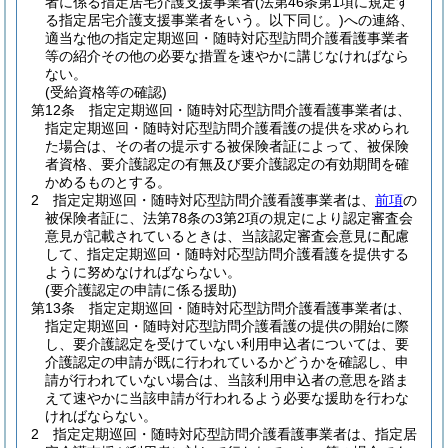
者に係る指定居宅介護支援事業者
(法第46条第1項に規定す
る指定居宅介護支援事業者をいう。以下同じ。)
への連絡、
適当な他の指定定期巡回・随時対応型訪問介護看護事業者
等の紹介その他の必要な措置を速やかに講じなければなら
ない。
(受給資格等の確認)
第12条
指定定期巡回・随時対応型訪問介護看護事業者は、
指定定期巡回・随時対応型訪問介護看護の提供を求められ
た場合は、その者の提示する被保険者証によって、被保険
者資格、要介護認定の有無及び要介護認定の有効期間を確
かめるものとする。
2
指定定期巡回・随時対応型訪問介護看護事業者は、
前項
の
被保険者証に、法第78条の3第2項の規定により認定審査会
意見が記載されているときは、当該認定審査会意見に配慮
して、指定定期巡回・随時対応型訪問介護看護を提供する
ように努めなければならない。
(要介護認定の申請に係る援助)
第13条
指定定期巡回・随時対応型訪問介護看護事業者は、
指定定期巡回・随時対応型訪問介護看護の提供の開始に際
し、要介護認定を受けていない利用申込者については、要
介護認定の申請が既に行われているかどうかを確認し、申
請が行われていない場合は、当該利用申込者の意思を踏ま
えて速やかに当該申請が行われるよう必要な援助を行わな
ければならない。
2
指定定期巡回・随時対応型訪問介護看護事業者は、指定居