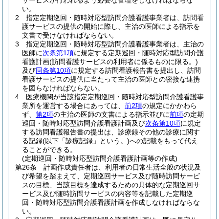
サービスが行われるよう必要な管理をしなければならな
い。
2
指定定期巡回・随時対応型訪問介護看護事業者は、訪問看
護サービスの提供の開始に際し、主治の医師による指示を
文書で受けなければならない。
3
指定定期巡回・随時対応型訪問介護看護事業者は、主治の
医師に
次条第1項
に規定する定期巡回・随時対応型訪問介護
看護計画
(訪問看護サービスの利用者に係るものに限る。)
及び
同条第10項
に規定する訪問看護報告書を提出し、訪問
看護サービスの提供に当たって主治の医師との密接な連携
を図らなければならない。
4
医療機関が当該指定定期巡回・随時対応型訪問介護看護事
業所を運営する場合にあっては、
前2項
の規定にかかわら
ず、
第2項
の主治の医師の文書による指示並びに
前項
の定期
巡回・随時対応型訪問介護看護計画及び
次条第10項
に規定
する訪問看護報告書の提出は、診療録その他の診療に関す
る記録
(以下「診療記録」という。)
への記載をもって代え
ることができる。
(定期巡回・随時対応型訪問介護看護計画等の作成)
第26条
計画作成責任者は、利用者の日常生活全般の状況及
び希望を踏まえて、定期巡回サービス及び随時訪問サービ
スの目標、当該目標を達成するための具体的な定期巡回サ
ービス及び随時訪問サービスの内容等を記載した定期巡
回・随時対応型訪問介護看護計画を作成しなければならな
い。