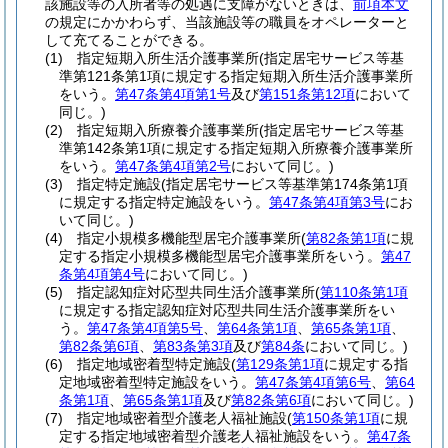
該施設等の入所者等の処遇に支障がないときは、
前項本文
の規定にかかわらず、当該施設等の職員をオペレーターと
して充てることができる。
(1)
指定短期入所生活介護事業所
(指定居宅サービス等基
準第121条第1項に規定する指定短期入所生活介護事業所
をいう。
第47条第4項第1号
及び
第151条第12項
において
同じ。)
(2)
指定短期入所療養介護事業所
(指定居宅サービス等基
準第142条第1項に規定する指定短期入所療養介護事業所
をいう。
第47条第4項第2号
において同じ。)
(3)
指定特定施設
(指定居宅サービス等基準第174条第1項
に規定する指定特定施設をいう。
第47条第4項第3号
にお
いて同じ。)
(4)
指定小規模多機能型居宅介護事業所
(
第82条第1項
に規
定する指定小規模多機能型居宅介護事業所をいう。
第47
条第4項第4号
において同じ。)
(5)
指定認知症対応型共同生活介護事業所
(
第110条第1項
に規定する指定認知症対応型共同生活介護事業所をい
う。
第47条第4項第5号
、
第64条第1項
、
第65条第1項
、
第82条第6項
、
第83条第3項
及び
第84条
において同じ。)
(6)
指定地域密着型特定施設
(
第129条第1項
に規定する指
定地域密着型特定施設をいう。
第47条第4項第6号
、
第64
条第1項
、
第65条第1項
及び
第82条第6項
において同じ。)
(7)
指定地域密着型介護老人福祉施設
(
第150条第1項
に規
定する指定地域密着型介護老人福祉施設をいう。
第47条