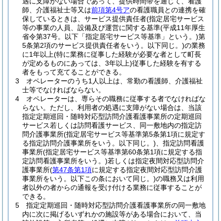
遇に支障がない場合であって、提供時間帯を通じて、看護
師、介護福祉士等又は
前項第4号ア
の看護職員との連携を確
保しているときは、サービス提供責任者
(指定居宅サービス
等の事業の人員、設備及び運営に関する基準
(平成11年厚生
省令第37号。以下「指定居宅サービス等基準」という。)
第
5条第2項のサービス提供責任者をいう。以下同じ。)
の業務
に1年以上
(特に業務に従事した経験が必要な者として町長
が定めるものにあっては、3年以上)
従事した経験を有する
者をもって充てることができる。
3
オペレーターのうち1人以上は、常勤の看護師、介護福祉
士等でなければならない。
4
オペレーターは、専らその職務に従事する者でなければな
らない。
ただし、利用者の処遇に支障がない場合は、当該
指定定期巡回・随時対応型訪問介護看護事業所の定期巡回
サービス若しくは訪問看護サービス、同一敷地内の指定訪
問介護事業所
(指定居宅サービス等基準第5条第1項に規定す
る指定訪問介護事業所をいう。以下同じ。)
、指定訪問看護
事業所
(指定居宅サービス等基準第60条第1項に規定する指
定訪問看護事業所をいう。)
若しくは指定夜間対応型訪問介
護事業所
(
第47条第1項
に規定する指定夜間対応型訪問介護
事業所をいう。以下この条において同じ。)
の職務又は利用
者以外の者からの通報を受け付ける業務に従事することが
できる。
5
指定定期巡回・随時対応型訪問介護看護事業所の同一敷地
内に次に掲げるいずれかの施設等がある場合において、当