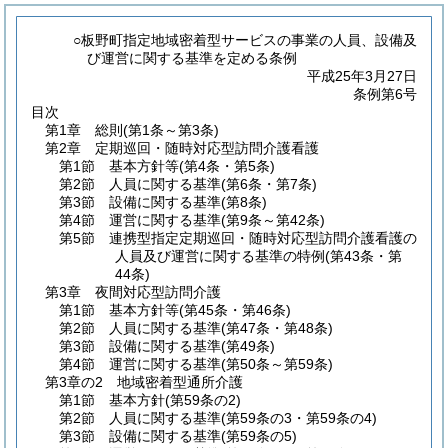
○板野町指定地域密着型サービスの事業の人員、設備及
び運営に関する基準を定める条例
平成25年3月27日
条例第6号
目次
第1章
総則
(第1条～第3条)
第2章
定期巡回・随時対応型訪問介護看護
第1節
基本方針等
(第4条・第5条)
第2節
人員に関する基準
(第6条・第7条)
第3節
設備に関する基準
(第8条)
第4節
運営に関する基準
(第9条～第42条)
第5節
連携型指定定期巡回・随時対応型訪問介護看護の
人員及び運営に関する基準の特例
(第43条・第
44条)
第3章
夜間対応型訪問介護
第1節
基本方針等
(第45条・第46条)
第2節
人員に関する基準
(第47条・第48条)
第3節
設備に関する基準
(第49条)
第4節
運営に関する基準
(第50条～第59条)
第3章の2
地域密着型通所介護
第1節
基本方針
(第59条の2)
第2節
人員に関する基準
(第59条の3・第59条の4)
第3節
設備に関する基準
(第59条の5)