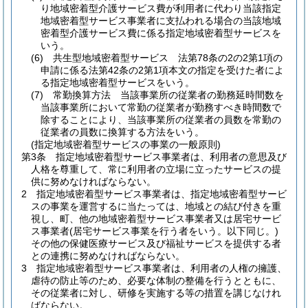
り地域密着型介護サービス費が利用者に代わり当該指定
地域密着型サービス事業者に支払われる場合の当該地域
密着型介護サービス費に係る指定地域密着型サービスを
いう。
(6)
共生型地域密着型サービス 法第78条の2の2第1項の
申請に係る法第42条の2第1項本文の指定を受けた者によ
る指定地域密着型サービスをいう。
(7)
常勤換算方法 当該事業所の従業者の勤務延時間数を
当該事業所において常勤の従業者が勤務すべき時間数で
除することにより、当該事業所の従業者の員数を常勤の
従業者の員数に換算する方法をいう。
(指定地域密着型サービスの事業の一般原則)
第3条
指定地域密着型サービス事業者は、利用者の意思及び
人格を尊重して、常に利用者の立場に立ったサービスの提
供に努めなければならない。
2
指定地域密着型サービス事業者は、指定地域密着型サービ
スの事業を運営するに当たっては、地域との結び付きを重
視し、町、他の地域密着型サービス事業者又は居宅サービ
ス事業者
(居宅サービス事業を行う者をいう。以下同じ。)
その他の保健医療サービス及び福祉サービスを提供する者
との連携に努めなければならない。
3
指定地域密着型サービス事業者は、利用者の人権の擁護、
虐待の防止等のため、必要な体制の整備を行うとともに、
その従業者に対し、研修を実施する等の措置を講じなけれ
ばならない。