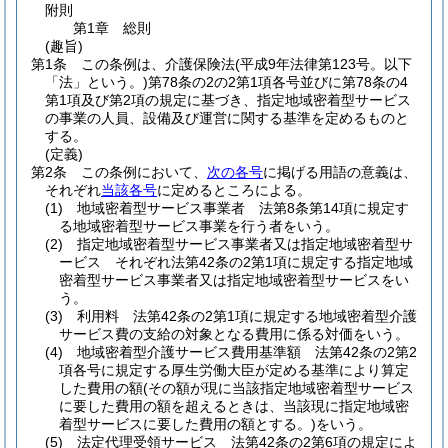
附則
第1章
総則
(趣旨)
第1条
この条例は、介護保険法
(平成9年法律第123号。以下
「法」という。)
第78条の2の2第1項各号並びに第78条の4
第1項及び第2項の規定に基づき、指定地域密着型サービス
の事業の人員、設備及び運営に関する基準を定めるものと
する。
(定義)
第2条
この条例において、
次の各号
に掲げる用語の意義は、
それぞれ
当該各号
に定めるところによる。
(1)
地域密着型サービス事業者 法第8条第14項に規定す
る地域密着型サービス事業を行う者をいう。
(2)
指定地域密着型サービス事業者又は指定地域密着型サ
ービス それぞれ法第42条の2第1項に規定する指定地域
密着型サービス事業者又は指定地域密着型サービスをい
う。
(3)
利用料 法第42条の2第1項に規定する地域密着型介護
サービス費の支給の対象となる費用に係る対価をいう。
(4)
地域密着型介護サービス費用基準額 法第42条の2第2
項各号に規定する厚生労働大臣が定める基準により算定
した費用の額
(その額が現に当該指定地域密着型サービス
に要した費用の額を超えるときは、当該現に指定地域密
着型サービスに要した費用の額とする。)
をいう。
(5)
法定代理受領サービス 法第42条の2第6項の規定によ