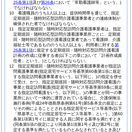
25条第1項
及び
第26条
において「常勤看護師等」という。)
でなければならない。
10
看護職員のうち1人以上は、提供時間帯を通じて、指定
定期巡回・随時対応型訪問介護看護事業者との連絡体制が
確保された者でなければならない。
11
指定定期巡回・随時対応型訪問介護看護事業者は、指定
定期巡回・随時対応型訪問介護看護事業所ごとに、定期巡
回・随時対応型訪問介護看護従業者であって看護師、介護
福祉士等であるもののうち1人以上を、利用者に対する
第
26条第1項
に規定する定期巡回・随時対応型訪問介護看護
計画の作成に従事する者
(以下この章において「計画作成責
任者」という。)
としなければならない。
12
指定定期巡回・随時対応型訪問介護看護事業者が指定訪
問看護事業者
(指定居宅サービス等基準第60条第1項に規定
する指定訪問看護事業者をいう。以下同じ。)
の指定を併せ
て受け、かつ、指定定期巡回・随時対応型訪問介護看護の
事業と指定訪問看護
(指定居宅サービス等基準第59条に規定
する指定訪問看護をいう。以下同じ。)
の事業とが同一の事
業所において一体的に運営されている場合に、介護保険法
施行条例
(平成24年徳島県条例第61号)
第5条本文の規定によ
りその例によることとされる指定居宅サービス等基準
(以下
「県基準としての指定居宅サービス等基準」という。)
第60
条第1項第1号イに規定する人員に関する基準を満たすとき
(同条第5項の規定により同条第1項第1号イ及び第2号に規
定する基準を満たしているものとみなされているとき及び