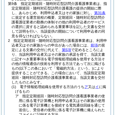
第9条
指定定期巡回・随時対応型訪問介護看護事業者は、指
定定期巡回・随時対応型訪問介護看護の提供の開始に際
し、あらかじめ、利用申込者又はその家族に対し、
第31条
に規定する運営規程の概要、定期巡回・随時対応型訪問介
護看護従業者の勤務の体制その他の利用申込者のサービス
の選択に資すると認められる重要事項を記した文書を交付
して説明を行い、当該提供の開始について利用申込者の同
意を得なければならない。
2
指定定期巡回・随時対応型訪問介護看護事業者は、利用申
込者又はその家族からの申出があった場合には、
前項
の規
定による文書の交付に代えて、
第5項
で定めるところによ
り、当該利用申込者又はその家族の承諾を得て、当該文書
に記すべき重要事項を電子情報処理組織を使用する方法そ
の他の情報通信の技術を利用する方法であって次に掲げる
もの
(以下この条において「電磁的方法」という。)
により
提供することができる。
この場合において、当該指定定期
巡回・随時対応型訪問介護看護事業者は、当該文書を交付
したものとみなす。
(1)
電子情報処理組織を使用する方法のうち
ア
又は
イ
に掲
げるもの
ア
指定定期巡回・随時対応型訪問介護看護事業者の使
用に係る電子計算機と利用申込者又はその家族の使用
に係る電子計算機とを接続する電気通信回線を通じて
送信し、受信者の使用に係る電子計算機に備えられた
ファイルに記録する方法