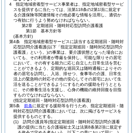
4
指定地域密着型サービス事業者は、指定地域密着型サービ
スを提供するに当たっては、法第118条の2第1項に規定す
る介護保険等関連情報その他必要な情報を活用し、適切か
つ有効に行うよう努めなければならない。
第2章
定期巡回・随時対応型訪問介護看護
第1節
基本方針等
(基本方針)
第4条
指定地域密着型サービスに該当する定期巡回・随時対
応型訪問介護看護
(以下「指定定期巡回・随時対応型訪問介
護看護」という。)
の事業は、要介護状態となった場合にお
いても、その利用者が尊厳を保持し、可能な限りその居宅
において、その有する能力に応じ自立した日常生活を営む
ことができるよう、定期的な巡回又は随時通報によりその
者の居宅を訪問し、入浴、排せつ、食事等の介護、日常生
活上の緊急時の対応その他の安心してその居宅において生
活を送ることができるようにするための援助を行うととも
に、その療養生活を支援し、心身の機能の維持回復を目指
すものでなければならない。
(指定定期巡回・随時対応型訪問介護看護)
第5条
前条
に規定する援助等を行うため、指定定期巡回・随
時対応型訪問介護看護においては、次に掲げるサービスを
提供するものとする。
(1)
訪問介護員等
(指定定期巡回・随時対応型訪問介護看
護の提供に当たる介護福祉士又は法第8条第2項に規定す
る政令で定める者をいう。以下この章において同じ。)