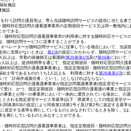
福祉施設
健施設
スを行う訪問介護員等は、専ら当該随時訪問サービスの提供に当たる者
・随時対応型訪問介護看護事業所の定期巡回サービス又は同一敷地内に
とができる。
回・随時対応型訪問介護看護事業所の利用者に対する随時対応サービス
は、随時訪問サービスに従事することができる。
りオペレーターが随時訪問サービスに従事している場合において、当該
提供に支障がないときは、
第1項
の規定にかかわらず、随時訪問サービ
人以上は、常勤の保健師又は看護師
(
第25条第1項
及び
第26条
において「
1人以上は、提供時間帯を通じて、指定定期巡回・随時対応型訪問介護
随時対応型訪問介護看護事業者は、指定定期巡回・随時対応型訪問介護
福祉士等であるもののうち1人以上を、利用者に対する
第26条第1項
に規
おいて「計画作成責任者」という。)
としなければならない。
随時対応型訪問介護看護事業者が指定訪問看護事業者
(指定居宅サービ
て受け、かつ、指定定期巡回・随時対応型訪問介護看護の事業と指定訪
の事業とが同一の事業所において一体的に運営されている場合に、介護
ととされる指定居宅サービス等基準
(以下「県基準としての指定居宅サー
き
(同条第5項の規定により同条第1項第1号イ及び第2号に規定する基
項
に規定する基準を満たしているものとみなされているときを除く。)
は
準を満たしているものとみなすことができる。
回・随時対応型訪問介護看護事業者は、指定定期巡回・随時対応型訪問