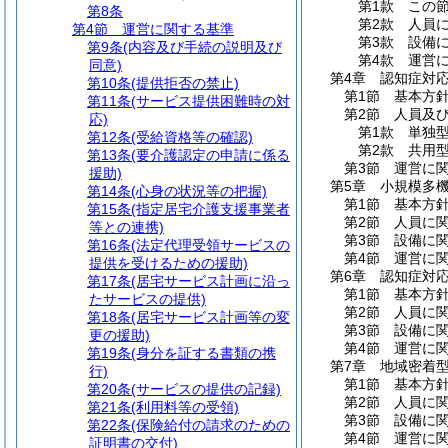
第1款
この
第8条
第2款
人員
第4節
運営に関する基準
第3款
設備
第9条
(内容及び手続の説明及び
第4款
運営
同意)
第4章
認知症対
第10条
(提供拒否の禁止)
第1節
基本方
第11条
(サービス提供困難時の対
第2節
人員及
応)
第1款
単独
第12条
(受給資格等の確認)
第2款
共用
第13条
(要介護認定の申請に係る
第3節
運営に
援助)
第5章
小規模多
第14条
(心身の状況等の把握)
第1節
基本方
第15条
(指定居宅介護支援事業者
第2節
人員に
等との連携)
第3節
設備に
第16条
(法定代理受領サービスの
第4節
運営に
提供を受けるための援助)
第6章
認知症対
第17条
(居宅サービス計画に沿っ
第1節
基本方
たサービスの提供)
第2節
人員に
第18条
(居宅サービス計画等の変
第3節
設備に
更の援助)
第4節
運営に
第19条
(身分を証する書類の携
第7章
地域密着
行)
第1節
基本方
第20条
(サービスの提供の記録)
第2節
人員に
第21条
(利用料等の受領)
第3節
設備に
第22条
(保険給付の請求のための
第4節
運営に
証明書の交付)