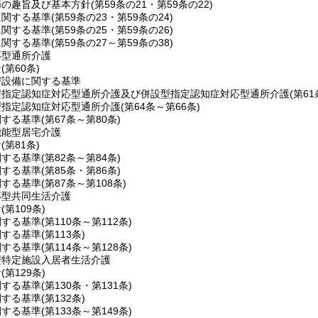
節の趣旨及び基本方針
(第59条の21・第59条の22)
に関する基準
(第59条の23・第59条の24)
に関する基準
(第59条の25・第59条の26)
に関する基準
(第59条の27～第59条の38)
応型通所介護
針
(第60条)
び設備に関する基準
型指定認知症対応型通所介護及び併設型指定認知症対応型通所介護
(第6
型指定認知症対応型通所介護
(第64条～第66条)
関する基準
(第67条～第80条)
機能型居宅介護
針
(第81条)
関する基準
(第82条～第84条)
関する基準
(第85条・第86条)
関する基準
(第87条～第108条)
応型共同生活介護
針
(第109条)
関する基準
(第110条～第112条)
関する基準
(第113条)
関する基準
(第114条～第128条)
型特定施設入居者生活介護
針
(第129条)
関する基準
(第130条・第131条)
関する基準
(第132条)
関する基準
(第133条～第149条)