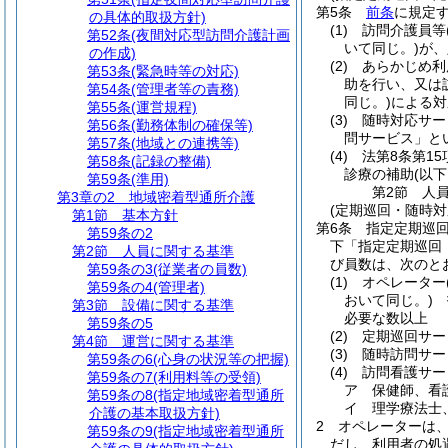
第5条
前条
に規定
の具体的取扱方針)
(1)
訪問介護員等
第52条
(夜間対応型訪問介護計画
いて同じ。)
が、
の作成)
(2)
あらかじめ利
第53条
(緊急時等の対応)
助を行い、又は
第54条
(管理者等の責務)
同じ。)
による対
第55条
(運営規程)
(3)
随時対応サー
第56条
(勤務体制の確保等)
問サービス」と
第57条
(地域との連携等)
(4)
法第8条第1
第58条
(記録の整備)
診療の補助
(以
第59条
(準用)
第2節
人
第3章の2
地域密着型通所介護
(定期巡回・随時
第1節
基本方針
第6条
指定定期巡
第59条の2
下「指定定期巡回
第2節
人員に関する基準
び員数は、次のと
第59条の3
(従業者の員数)
(1)
オペレーター
第59条の4
(管理者)
おいて同じ。)
指
第3節
設備に関する基準
必要な数以上
第59条の5
(2)
定期巡回サー
第4節
運営に関する基準
(3)
随時訪問サー
第59条の6
(心身の状況等の把握)
(4)
訪問看護サー
第59条の7
(利用料等の受領)
ア
保健師、看
第59条の8
(指定地域密着型通所
イ
理学療法士
介護の基本取扱方針)
2
オペレーターは
第59条の9
(指定地域密着型通所
だし、利用者の処