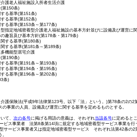
型介護老人福祉施設入所者生活介護
針
(第150条)
関する基準
(第151条)
関する基準
(第152条)
関する基準
(第153条～第177条)
ト型指定地域密着型介護老人福祉施設の基本方針並びに設備及び運営に
節の趣旨及び基本方針
(第178条・第179条)
に関する基準
(第180条)
に関する基準
(第181条～第189条)
模多機能型居宅介護
針
(第190条)
関する基準
(第191条～第193条)
関する基準
(第194条・第195条)
関する基準
(第196条～第202条)
03条)
、介護保険法
(平成9年法律第123号。以下「法」という。)
第78条の2の
スの事業の人員、設備及び運営に関する基準を定めるものとする。
おいて、
次の各号
に掲げる用語の意義は、それぞれ
当該各号
に定めると
ービス事業者 法第8条第14項に規定する地域密着型サービス事業を行
型サービス事業者又は指定地域密着型サービス それぞれ法第42条の2
う。