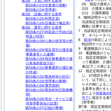
第2款
人員に関する基準
(9)
指定介護老人
第59条の23
(従業者の員数)
(10)
介護老人保
第59条の24
(管理者)
(11)
介護医療院
第3款
設備に関する基準
6
随時訪問サービ
第59条の25
(利用定員)
当該指定定期巡回
第59条の26
(設備及び備品等)
職務に従事するこ
第4款
運営に関する基準
7
当該指定定期巡
第59条の27
(内容及び手続の説
ず、オペレーター
明及び同意)
8
前項
の規定によ
第59条の28
(心身の状況等の把
時訪問サービスの
握)
9
看護職員のうち1
第59条の29
(指定居宅介護支援
10
看護職員のうち
事業者等との連携)
11
指定定期巡回・
第59条の30
(指定療養通所介護
って看護師、介護
の具体的取扱方針)
者
(以下この章に
第59条の31
(療養通所介護計画
12
指定定期巡回・
の作成)
じ。)
の指定を併せ
第59条の32
(緊急時等の対応)
いう。以下同じ。)
第59条の33
(管理者の責務)
りその例によるこ
第59条の34
(運営規程)
る基準を満たすと
第59条の35
(緊急時対応医療機
定により
同条第4
関)
号ア
に規定する基
第59条の36
(安全・サービス提
(管理者)
供管理委員会の設置)
第7条
指定定期巡
第59条の37
(記録の整備)