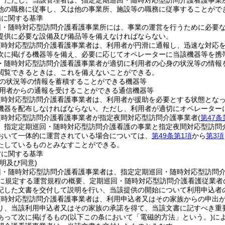
。
ただし、当該管理者は、指定定期巡回・随時対応型訪問介護看護事業
他の職務に従事し、又は他の事業所、施設等の職務に従事することがで
備に関する基準
回・随時対応型訪問介護看護事業所には、事業の運営を行うために必要
提供に必要な設備及び備品等を備えなければならない。
随時対応型訪問介護看護事業者は、利用者が円滑に通報し、迅速な対応
次に掲げる機器等を備え、必要に応じてオペレーターに当該機器等を携
・随時対応型訪問介護看護事業者が適切に利用者の心身の状況等の情報
閲覧できるときは、これを備えないことができる。
の状況等の情報を蓄積することができる機器等
用者からの通報を受けることができる通信機器等
随時対応型訪問介護看護事業者は、利用者が援助を必要とする状態とな
機器を配布しなければならない。
ただし、利用者が適切にオペレーター
随時対応型訪問介護看護事業者が指定夜間対応型訪問介護事業者
(
第47条
、指定定期巡回・随時対応型訪問介護看護の事業と指定夜間対応型訪問
おいて一体的に運営されている場合については、
第49条第1項
から
第3項
たしているものとみなすことができる。
営に関する基準
明及び同意)
回・随時対応型訪問介護看護事業者は、指定定期巡回・随時対応型訪問
に規定する運営規程の概要、定期巡回・随時対応型訪問介護看護従業者
記した文書を交付して説明を行い、当該提供の開始について利用申込者
随時対応型訪問介護看護事業者は、利用申込者又はその家族からの申出
り、当該利用申込者又はその家族の承諾を得て、当該文書に記すべき重
あって次に掲げるもの
(以下この条において「電磁的方法」という。)
に