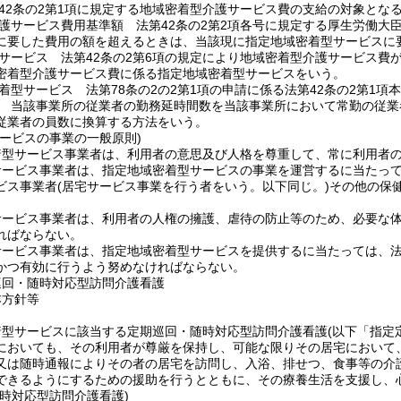
42条の2第1項に規定する地域密着型介護サービス費の支給の対象とな
護サービス費用基準額 法第42条の2第2項各号に規定する厚生労働大
に要した費用の額を超えるときは、当該現に指定地域密着型サービスに
サービス 法第42条の2第6項の規定により地域密着型介護サービス費
密着型介護サービス費に係る指定地域密着型サービスをいう。
着型サービス 法第78条の2の2第1項の申請に係る法第42条の2第1
 当該事業所の従業者の勤務延時間数を当該事業所において常勤の従業
従業者の員数に換算する方法をいう。
サービスの事業の一般原則)
着型サービス事業者は、利用者の意思及び人格を尊重して、常に利用者
サービス事業者は、指定地域密着型サービスの事業を運営するに当たっ
ビス事業者
(居宅サービス事業を行う者をいう。以下同じ。)
その他の保
サービス事業者は、利用者の人権の擁護、虐待の防止等のため、必要な
ればならない。
ービス事業者は、指定地域密着型サービスを提供するに当たっては、法第
かつ有効に行うよう努めなければならない。
巡回・随時対応型訪問介護看護
本方針等
着型サービスに該当する定期巡回・随時対応型訪問介護看護
(以下「指定
においても、その利用者が尊厳を保持し、可能な限りその居宅において
又は随時通報によりその者の居宅を訪問し、入浴、排せつ、食事等の介
できるようにするための援助を行うとともに、その療養生活を支援し、
時対応型訪問介護看護)