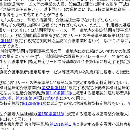
者
(指定居宅サービス等の事業の人員、設備及び運営に関する基準
(平成
ービス提供責任者をいう。以下同じ。)
の業務に1年以上
(特に業務に従事
する者をもって充てることができる。
うち1人以上は、常勤の看護師、介護福祉士等でなければならない。
、専らその職務に従事する者でなければならない。
ただし、利用者の処
回サービス若しくは訪問看護サービス、同一敷地内の指定訪問介護事業
同じ。)
、指定訪問看護事業所
(指定居宅サービス等基準第60条第1項に
条第1項
に規定する指定夜間対応型訪問介護事業所をいう。以下この条に
とができる。
随時対応型訪問介護看護事業所の同一敷地内に次に掲げるいずれかの施
文
の規定にかかわらず、当該施設等の職員をオペレーターとして充てる
生活介護事業所
(指定居宅サービス等基準第121条第1項に規定する指
じ。)
療養介護事業所
(指定居宅サービス等基準第142条第1項に規定する指
(指定居宅サービス等基準第174条第1項に規定する指定特定施設をいう
機能型居宅介護事業所
(
第82条第1項
に規定する指定小規模多機能型居宅
応型共同生活介護事業所
(
第110条第1項
に規定する指定認知症対応型共
条第6項
、
第83条第3項
及び
第84条
において同じ。)
型特定施設
(
第129条第1項
に規定する指定地域密着型特定施設をいう。
型介護老人福祉施設
(
第150条第1項
に規定する指定地域密着型介護老人
項
において同じ。)
模多機能型居宅介護事業所
(
第191条第1項
に規定する指定看護小規模多
同じ。)