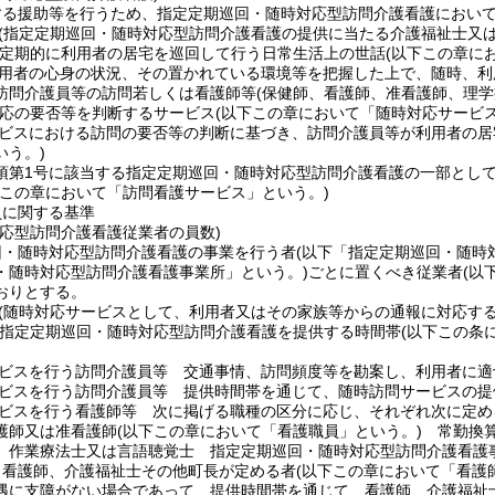
する援助等を行うため、指定定期巡回・随時対応型訪問介護看護におい
(指定定期巡回・随時対応型訪問介護看護の提供に当たる介護福祉士又
定期的に利用者の居宅を巡回して行う日常生活上の世話
(以下この章に
用者の心身の状況、その置かれている環境等を把握した上で、随時、利
訪問介護員等の訪問若しくは看護師等
(保健師、看護師、准看護師、理
応の要否等を判断するサービス
(以下この章において「随時対応サービス
ビスにおける訪問の要否等の判断に基づき、訪問介護員等が利用者の居
いう。)
5項第1号に該当する指定定期巡回・随時対応型訪問介護看護の一部とし
下この章において「訪問看護サービス」という。)
員に関する基準
対応型訪問介護看護従業者の員数)
回・随時対応型訪問介護看護の事業を行う者
(以下「指定定期巡回・随時
・随時対応型訪問介護看護事業所」という。)
ごとに置くべき従業者
(以
おりとする。
(随時対応サービスとして、利用者又はその家族等からの通報に対応す
定定期巡回・随時対応型訪問介護看護を提供する時間帯
(以下この条
ビスを行う訪問介護員等 交通事情、訪問頻度等を勘案し、利用者に適
ビスを行う訪問介護員等 提供時間帯を通じて、随時訪問サービスの提
ビスを行う看護師等 次に掲げる職種の区分に応じ、それぞれ次に定め
護師又は准看護師
(以下この章において「看護職員」という。)
常勤換算
、作業療法士又は言語聴覚士 指定定期巡回・随時対応型訪問介護看護
、看護師、介護福祉士その他町長が定める者
(以下この章において「看護
遇に支障がない場合であって、提供時間帯を通じて、看護師、介護福祉