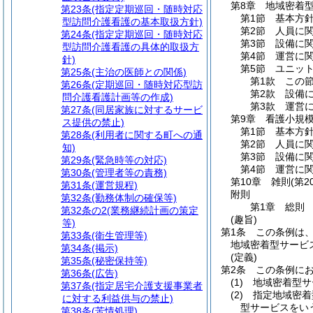
第8章
地域密着
第23条
(指定定期巡回・随時対応
第1節
基本方
型訪問介護看護の基本取扱方針)
第2節
人員に
第24条
(指定定期巡回・随時対応
第3節
設備に
型訪問介護看護の具体的取扱方
第4節
運営に
針)
第5節
ユニッ
第25条
(主治の医師との関係)
第1款
この
第26条
(定期巡回・随時対応型訪
第2款
設備
問介護看護計画等の作成)
第3款
運営
第27条
(同居家族に対するサービ
第9章
看護小規
ス提供の禁止)
第1節
基本方
第28条
(利用者に関する町への通
第2節
人員に
知)
第3節
設備に
第29条
(緊急時等の対応)
第4節
運営に
第30条
(管理者等の責務)
第10章
雑則
(第2
第31条
(運営規程)
附則
第32条
(勤務体制の確保等)
第1章
総則
第32条の2
(業務継続計画の策定
(趣旨)
等)
第1条
この条例は
第33条
(衛生管理等)
地域密着型サービ
第34条
(掲示)
(定義)
第35条
(秘密保持等)
第2条
この条例に
第36条
(広告)
(1)
地域密着型サ
第37条
(指定居宅介護支援事業者
(2)
指定地域密着
に対する利益供与の禁止)
型サービスをい
第38条
(苦情処理)