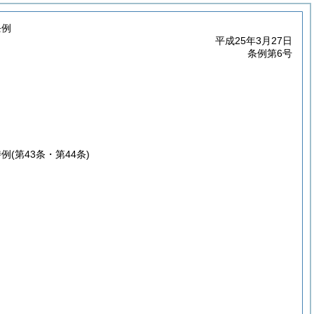
条例
平成25年3月27日
条例第6号
特例
(第43条・第44条)