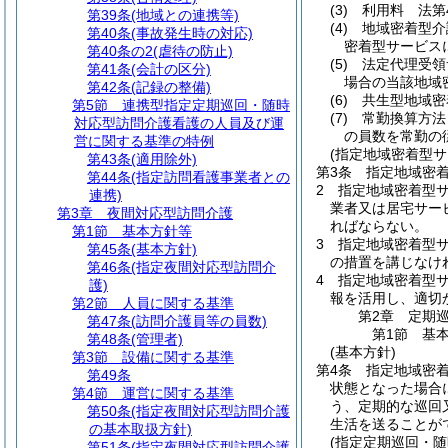
(3)
利用料 法第
第39条
(地域との連携等)
(4)
地域密着型介
第40条
(事故発生時の対応)
密着型サービス
第40条の2
(虐待の防止)
(5)
法定代理受領
第41条
(会計の区分)
場合の当該地域
第42条
(記録の整備)
(6)
共生型地域密
第5節
連携型指定定期巡回・随時
(7)
常勤換算方法
対応型訪問介護看護の人員及び運
の員数を常勤の
営に関する基準の特例
(指定地域密着型
第43条
(適用除外)
第3条
指定地域密
第44条
(指定訪問看護事業者との
2
指定地域密着型
連携)
業者又は居宅サー
第3章
夜間対応型訪問介護
ればならない。
第1節
基本方針等
3
指定地域密着型
第45条
(基本方針)
の措置を講じなけ
第46条
(指定夜間対応型訪問介
4
指定地域密着型サ
護)
報を活用し、適切
第2節
人員に関する基準
第2章
定期
第47条
(訪問介護員等の員数)
第1節
基
第48条
(管理者)
(基本方針)
第3節
設備に関する基準
第4条
指定地域密
第49条
状態となった場合
第4節
運営に関する基準
う、定期的な巡回
第50条
(指定夜間対応型訪問介護
生活を送ることが
の基本取扱方針)
(指定定期巡回・随
第51条
(指定夜間対応型訪問介護