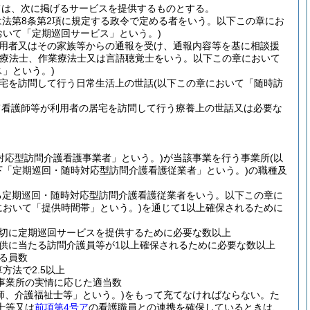
ては、次に掲げるサービスを提供するものとする。
は法第8条第2項に規定する政令で定める者をいう。以下この章にお
おいて「定期巡回サービス」という。)
用者又はその家族等からの通報を受け、通報内容等を基に相談援
学療法士、作業療法士又は言語聴覚士をいう。以下この章において
」という。)
宅を訪問して行う日常生活上の世話
(以下この章において「随時訪
て看護師等が利用者の居宅を訪問して行う療養上の世話又は必要な
対応型訪問介護看護事業者」という。)
が当該事業を行う事業所
(以
下「定期巡回・随時対応型訪問介護看護従業者」という。)
の職種及
る定期巡回・随時対応型訪問介護看護従業者をいう。以下この章に
において「提供時間帯」という。)
を通じて1以上確保されるために
切に定期巡回サービスを提供するために必要な数以上
供に当たる訪問介護員等が1以上確保されるために必要な数以上
る員数
方法で2.5以上
事業所の実情に応じた適当数
師、介護福祉士等」という。)
をもって充てなければならない。
た
士等又は
前項第4号ア
の看護職員との連携を確保しているときは、