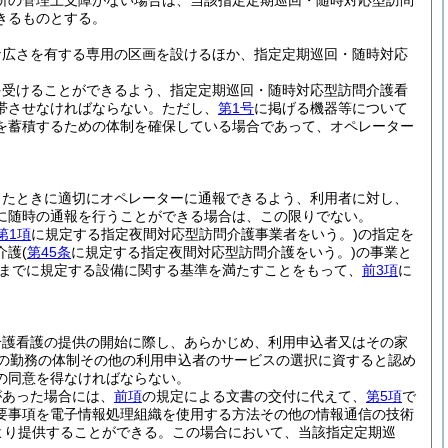
所の管理上支障がない場合は、当該指定定期巡回・随時対応型訪問
きるものとする。
な広さを有する専用の区画を設けるほか、指定定期巡回・随時対応
を受けることができるよう、指定定期巡回・随時対応型訪問介護看
帯させなければならない。
ただし、
第1号
に掲げる機器等について
を蓄積するための体制を確保している場合であって、オペレーター
ったときに適切にオペレーターに通報できるよう、利用者に対し、
に随時の通報を行うことができる場合は、この限りでない。
第1項
に規定する指定夜間対応型訪問介護事業者をいう。)
の指定を
介護
(
第45条
に規定する指定夜間対応型訪問介護をいう。)
の事業と
までに規定する設備に関する基準を満たすことをもって、
前3項
に
介護看護の提供の開始に際し、あらかじめ、利用申込者又はその家
の勤務の体制その他の利用申込者のサービスの選択に資すると認め
の同意を得なければならない。
があった場合には、
前項
の規定による文書の交付に代えて、
第5項
で
要事項を電子情報処理組織を使用する方法その他の情報通信の技術
より提供することができる。
この場合において、当該指定定期巡