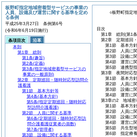
板野町指定地域密着型サービスの事業の
人員、設備及び運営に関する基準を定め
○板野町指定
る条例
平成25年3月27日 条例第6号
目次
(令和6年6月19日施行)
第1章
総則
(第1
第2章
定期巡回
条項目次
沿革
第1節
基本方
本則
第2節
人員に
第1章
総則
第3節
設備に
第1条
(趣旨)
第4節
運営に
第2条
(定義)
第5節
連携型
第3条
(指定地域密着型サービスの
第3章
夜間対応
事業の一般原則)
第1節
基本方
第2章
定期巡回・随時対応型訪問介
第2節
人員に
護看護
第3節
設備に
第1節
基本方針等
第4節
運営に
第4条
(基本方針)
第3章の2
地域密
第5条
(指定定期巡回・随時対応
第1節
基本方
型訪問介護看護)
第2節
人員に
第2節
人員に関する基準
第3節
設備に
第6条
(定期巡回・随時対応型訪
第4節
運営に
問介護看護従業者の員数)
第5節
共生型
第7条
(管理者)
第6節
指定療
第3節
設備に関する基準