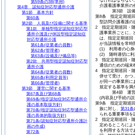
なければならない
第59条の38
(準用)
介護看護事業所の
第4章
認知症対応型通所介護
第3節
設
第1節
基本方針
第8条
指定定期巡
第60条
型訪問介護看護の
第2節
人員及び設備に関する基準
2
指定定期巡回・
第1款
単独型指定認知症対応型
護事業所ごとに、
通所介護及び併設型指定認知症
は、指定定期巡回
対応型通所介護
が当該情報を常時
第61条
(従業者の員数)
(1)
利用者の心身
第62条
(管理者)
(2)
随時適切に利
第63条
(設備及び備品等)
3
指定定期巡回・
第2款
共用型指定認知症対応型
通信のための端末
通所介護
4
指定定期巡回・
第64条
(従業者の員数)
併せて受け、かつ
第65条
(利用定員等)
が同一の事業所に
第66条
(管理者)
規定する基準を満
第3節
運営に関する基準
第4節
運
第67条及び第68条
(内容及び手続の説
第69条
(指定認知症対応型通所介
第9条
指定定期巡
護の基本取扱方針)
族に対し、
第31条
第70条
(指定認知症対応型通所介
られる重要事項を
護の具体的取扱方針)
2
指定定期巡回・
第71条
(認知症対応型通所介護計
定めるところによ
画の作成)
を利用する方法で
第72条