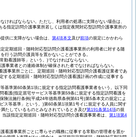
でなければならない。
ただし、利用者の処遇に支障がない場合は、
ある指定訪問介護事業所若しくは指定夜間対応型訪問介護事業所の
の提供に支障がない場合は、
第4項本文
及び
前項
の規定にかかわら
指定定期巡回・随時対応型訪問介護看護事業所の利用者に対する随
スを行う訪問介護員等を置かないことができる。
常勤看護師等」という。)
でなければならない。
看護事業者との連絡体制が確保された者でなければならない。
看護事業所ごとに、定期巡回・随時対応型訪問介護看護従業者であ
定する定期巡回・随時対応型訪問介護看護計画の作成に従事する
ス等基準第60条第1項に規定する指定訪問看護事業者をいう。以下同
問看護
(指定居宅サービス等基準第59条に規定する指定訪問看護を
保険法施行条例
(平成24年徳島県条例第61号)
第5条本文の規定によ
ビス等基準」という。)
第60条第1項第1号イに規定する人員に関す
準を満たしているものとみなされているとき及び
第191条第14項
の規
、当該指定定期巡回・随時対応型訪問介護看護事業者は、
第1項第4
介護看護事業所ごとに専らその職務に従事する常勤の管理者を置か