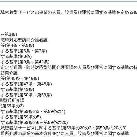
地域密着型サービスの事業の人員、設備及び運営に関する基準を定める
条～第3条)
・随時対応型訪問介護看護
針等
(第4条・第5条)
関する基準
(第6条・第7条)
関する基準
(第8条)
関する基準
(第9条～第42条)
指定定期巡回・随時対応型訪問介護看護の人員及び運営に関する基準の
型訪問介護
針等
(第45条・第46条)
関する基準
(第47条・第48条)
関する基準
(第49条)
関する基準
(第50条～第59条)
着型通所介護
針
(第59条の2)
関する基準
(第59条の3・第59条の4)
関する基準
(第59条の5)
関する基準
(第59条の6～第59条の20)
地域密着型サービスに関する基準
(第59条の20の2・第59条の20の3)
養通所介護の事業の基本方針並びに人員、設備及び運営に関する基準