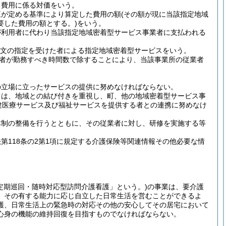
る費用に係る対価をいう。
臣が定める基準により算定した費用の額
(その額が現に当該指定地域
要した費用の額とする。)
をいう。
が利用者に代わり当該指定地域密着型サービス事業者に支払われる
項本文の指定を受けた者による指定地域密着型サービスをいう。
者が勤務すべき時間数で除することにより、当該事業所の従業者
の立場に立ったサービスの提供に努めなければならない。
ては、地域との結び付きを重視し、町、他の地域密着型サービス事
健医療サービス及び福祉サービスを提供する者との連携に努めなけ
体制の整備を行うとともに、その従業者に対し、研修を実施する等
118条の2第1項に規定する介護保険等関連情報その他必要な情
定期巡回・随時対応型訪問介護看護」という。)
の事業は、要介護
、その有する能力に応じ自立した日常生活を営むことができるよ
護、日常生活上の緊急時の対応その他の安心してその居宅において
心身の機能の維持回復を目指すものでなければならない。