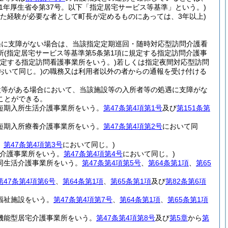
11年厚生省令第37号。以下「指定居宅サービス等基準」という。)
した経験が必要な者として町長が定めるものにあっては、3年以上)
遇に支障がない場合は、当該指定定期巡回・随時対応型訪問介護看
所
(指定居宅サービス等基準第5条第1項に規定する指定訪問介護事
規定する指定訪問看護事業所をいう。)
若しくは指定夜間対応型訪問
おいて同じ。)
の職務又は利用者以外の者からの通報を受け付ける
設等がある場合において、当該施設等の入所者等の処遇に支障がな
ことができる。
定短期入所生活介護事業所をいう。
第47条第4項第1号
及び
第151条第
定短期入所療養介護事業所をいう。
第47条第4項第2号
において同
。
第47条第4項第3号
において同じ。)
介護事業所をいう。
第47条第4項第4号
において同じ。)
同生活介護事業所をいう。
第47条第4項第5号
、
第64条第1項
、
第65
第47条第4項第6号
、
第64条第1項
、
第65条第1項
及び
第82条第6項
福祉施設をいう。
第47条第4項第7号
、
第64条第1項
、
第65条第1項
機能型居宅介護事業所をいう。
第47条第4項第8号
及び
第5章
から
第