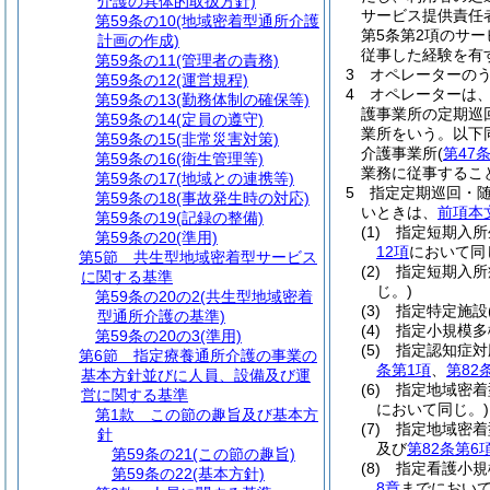
介護の具体的取扱方針)
サービス提供責任
第59条の10
(地域密着型通所介護
第5条第2項のサ
計画の作成)
従事した経験を有
第59条の11
(管理者の責務)
3
オペレーターの
第59条の12
(運営規程)
4
オペレーターは
第59条の13
(勤務体制の確保等)
護事業所の定期巡
第59条の14
(定員の遵守)
業所をいう。以下
第59条の15
(非常災害対策)
介護事業所
(
第47
第59条の16
(衛生管理等)
業務に従事するこ
第59条の17
(地域との連携等)
5
指定定期巡回・
第59条の18
(事故発生時の対応)
いときは、
前項本
第59条の19
(記録の整備)
(1)
指定短期入所
第59条の20
(準用)
12項
において同
第5節
共生型地域密着型サービス
(2)
指定短期入所
に関する基準
じ。)
第59条の20の2
(共生型地域密着
(3)
指定特定施設
型通所介護の基準)
(4)
指定小規模多
第59条の20の3
(準用)
(5)
指定認知症対
第6節
指定療養通所介護の事業の
条第1項
、
第82
基本方針並びに人員、設備及び運
(6)
指定地域密着
営に関する基準
において同じ。)
第1款
この節の趣旨及び基本方
(7)
指定地域密着
針
及び
第82条第6
第59条の21
(この節の趣旨)
(8)
指定看護小規
第59条の22
(基本方針)
8章
までにおいて