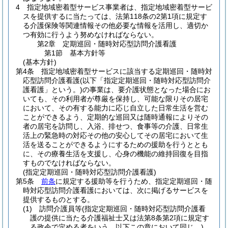
4
指定地域密着型サービス事業者は、指定地域密着型サービ
スを提供するに当たっては、法第118条の2第1項に規定す
る介護保険等関連情報その他必要な情報を活用し、適切か
つ有効に行うよう努めなければならない。
第2章
定期巡回・随時対応型訪問介護看護
第1節
基本方針等
(基本方針)
第4条
指定地域密着型サービスに該当する定期巡回・随時対
応型訪問介護看護
(以下「指定定期巡回・随時対応型訪問介
護看護」という。)
の事業は、要介護状態となった場合にお
いても、その利用者が尊厳を保持し、可能な限りその居宅
において、その有する能力に応じ自立した日常生活を営む
ことができるよう、定期的な巡回又は随時通報によりその
者の居宅を訪問し、入浴、排せつ、食事等の介護、日常生
活上の緊急時の対応その他の安心してその居宅において生
活を送ることができるようにするための援助を行うととも
に、その療養生活を支援し、心身の機能の維持回復を目指
すものでなければならない。
(指定定期巡回・随時対応型訪問介護看護)
第5条
前条
に規定する援助等を行うため、指定定期巡回・随
時対応型訪問介護看護においては、次に掲げるサービスを
提供するものとする。
(1)
訪問介護員等
(指定定期巡回・随時対応型訪問介護看
護の提供に当たる介護福祉士又は法第8条第2項に規定す
る政令で定める者をいう。以下この章において同じ。)