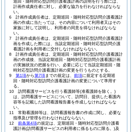
巡回・随時対応型訪問介護看護計画の説明を行う際には、
計画作成責任者に対し、必要な協力を行わなければならな
い。
6
計画作成責任者は、定期巡回・随時対応型訪問介護看護計
画の作成に当たっては、その内容について利用者又はその
家族に対して説明し、利用者の同意を得なければならな
い。
7
計画作成責任者は、定期巡回・随時対応型訪問介護看護計
画を作成した際には、当該定期巡回・随時対応型訪問介護
看護計画を利用者に交付しなければならない。
8
計画作成責任者は、定期巡回・随時対応型訪問介護看護計
画の作成後、当該定期巡回・随時対応型訪問介護看護計画
の実施状況の把握を行い、必要に応じて当該定期巡回・随
時対応型訪問介護看護計画の変更を行うものとする。
9
第1項
から
第7項
までの規定は、
前項
に規定する定期巡
回・随時対応型訪問介護看護計画の変更について準用す
る。
10
訪問看護サービスを行う看護師等
(准看護師を除く。)
は、訪問看護サービスについて、訪問日、提供した看護内
容等を記載した訪問看護報告書を作成しなければならな
い。
11
常勤看護師等は、訪問看護報告書の作成に関し、必要な
指導及び管理を行わなければならない。
12
前条第4項
の規定は、定期巡回・随時対応型訪問介護看
護計画
(訪問看護サービスの利用者に係るものに限る。)
及