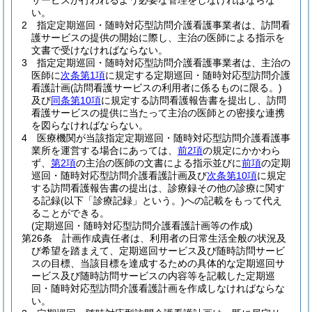
サービスが行われるよう必要な管理をしなければならな
い。
2
指定定期巡回・随時対応型訪問介護看護事業者は、訪問看
護サービスの提供の開始に際し、主治の医師による指示を
文書で受けなければならない。
3
指定定期巡回・随時対応型訪問介護看護事業者は、主治の
医師に
次条第1項
に規定する定期巡回・随時対応型訪問介護
看護計画
(訪問看護サービスの利用者に係るものに限る。)
及び
同条第10項
に規定する訪問看護報告書を提出し、訪問
看護サービスの提供に当たって主治の医師との密接な連携
を図らなければならない。
4
医療機関が当該指定定期巡回・随時対応型訪問介護看護事
業所を運営する場合にあっては、
前2項
の規定にかかわら
ず、
第2項
の主治の医師の文書による指示並びに
前項
の定期
巡回・随時対応型訪問介護看護計画及び
次条第10項
に規定
する訪問看護報告書の提出は、診療録その他の診療に関す
る記録
(以下「診療記録」という。)
への記載をもって代え
ることができる。
(定期巡回・随時対応型訪問介護看護計画等の作成)
第26条
計画作成責任者は、利用者の日常生活全般の状況及
び希望を踏まえて、定期巡回サービス及び随時訪問サービ
スの目標、当該目標を達成するための具体的な定期巡回サ
ービス及び随時訪問サービスの内容等を記載した定期巡
回・随時対応型訪問介護看護計画を作成しなければならな
い。