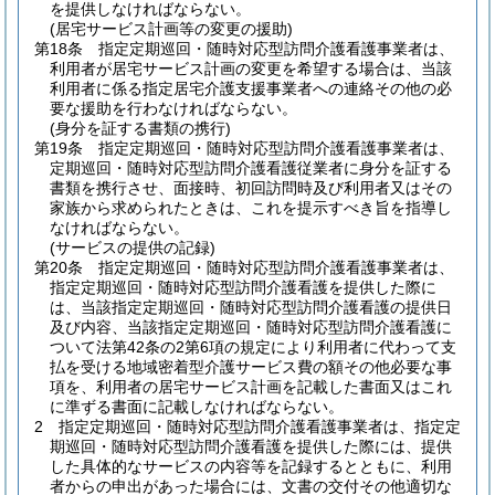
を提供しなければならない。
(居宅サービス計画等の変更の援助)
第18条
指定定期巡回・随時対応型訪問介護看護事業者は、
利用者が居宅サービス計画の変更を希望する場合は、当該
利用者に係る指定居宅介護支援事業者への連絡その他の必
要な援助を行わなければならない。
(身分を証する書類の携行)
第19条
指定定期巡回・随時対応型訪問介護看護事業者は、
定期巡回・随時対応型訪問介護看護従業者に身分を証する
書類を携行させ、面接時、初回訪問時及び利用者又はその
家族から求められたときは、これを提示すべき旨を指導し
なければならない。
(サービスの提供の記録)
第20条
指定定期巡回・随時対応型訪問介護看護事業者は、
指定定期巡回・随時対応型訪問介護看護を提供した際に
は、当該指定定期巡回・随時対応型訪問介護看護の提供日
及び内容、当該指定定期巡回・随時対応型訪問介護看護に
ついて法第42条の2第6項の規定により利用者に代わって支
払を受ける地域密着型介護サービス費の額その他必要な事
項を、利用者の居宅サービス計画を記載した書面又はこれ
に準ずる書面に記載しなければならない。
2
指定定期巡回・随時対応型訪問介護看護事業者は、指定定
期巡回・随時対応型訪問介護看護を提供した際には、提供
した具体的なサービスの内容等を記録するとともに、利用
者からの申出があった場合には、文書の交付その他適切な