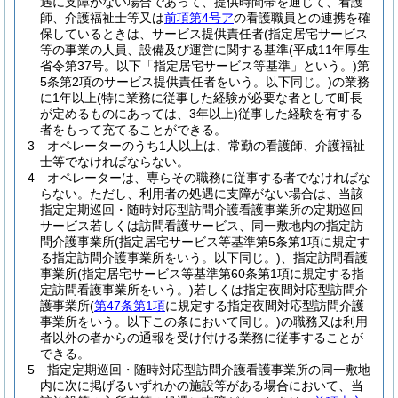
遇に支障がない場合であって、提供時間帯を通じて、看護
師、介護福祉士等又は
前項第4号ア
の看護職員との連携を確
保しているときは、サービス提供責任者
(指定居宅サービス
等の事業の人員、設備及び運営に関する基準
(平成11年厚生
省令第37号。以下「指定居宅サービス等基準」という。)
第
5条第2項のサービス提供責任者をいう。以下同じ。)
の業務
に1年以上
(特に業務に従事した経験が必要な者として町長
が定めるものにあっては、3年以上)
従事した経験を有する
者をもって充てることができる。
3
オペレーターのうち1人以上は、常勤の看護師、介護福祉
士等でなければならない。
4
オペレーターは、専らその職務に従事する者でなければな
らない。
ただし、利用者の処遇に支障がない場合は、当該
指定定期巡回・随時対応型訪問介護看護事業所の定期巡回
サービス若しくは訪問看護サービス、同一敷地内の指定訪
問介護事業所
(指定居宅サービス等基準第5条第1項に規定す
る指定訪問介護事業所をいう。以下同じ。)
、指定訪問看護
事業所
(指定居宅サービス等基準第60条第1項に規定する指
定訪問看護事業所をいう。)
若しくは指定夜間対応型訪問介
護事業所
(
第47条第1項
に規定する指定夜間対応型訪問介護
事業所をいう。以下この条において同じ。)
の職務又は利用
者以外の者からの通報を受け付ける業務に従事することが
できる。
5
指定定期巡回・随時対応型訪問介護看護事業所の同一敷地
内に次に掲げるいずれかの施設等がある場合において、当