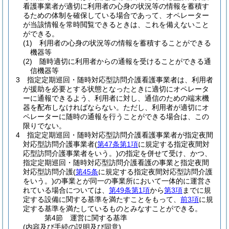
看護事業者が適切に利用者の心身の状況等の情報を蓄積す
るための体制を確保している場合であって、オペレーター
が当該情報を常時閲覧できるときは、これを備えないこと
ができる。
(1)
利用者の心身の状況等の情報を蓄積することができる
機器等
(2)
随時適切に利用者からの通報を受けることができる通
信機器等
3
指定定期巡回・随時対応型訪問介護看護事業者は、利用者
が援助を必要とする状態となったときに適切にオペレータ
ーに通報できるよう、利用者に対し、通信のための端末機
器を配布しなければならない。
ただし、利用者が適切にオ
ペレーターに随時の通報を行うことができる場合は、この
限りでない。
4
指定定期巡回・随時対応型訪問介護看護事業者が指定夜間
対応型訪問介護事業者
(
第47条第1項
に規定する指定夜間対
応型訪問介護事業者をいう。)
の指定を併せて受け、かつ、
指定定期巡回・随時対応型訪問介護看護の事業と指定夜間
対応型訪問介護
(
第45条
に規定する指定夜間対応型訪問介護
をいう。)
の事業とが同一の事業所において一体的に運営さ
れている場合については、
第49条第1項
から
第3項
までに規
定する設備に関する基準を満たすことをもって、
前3項
に規
定する基準を満たしているものとみなすことができる。
第4節
運営に関する基準
(内容及び手続の説明及び同意)