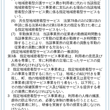
り地域密着型介護サービス費が利用者に代わり当該指定
地域密着型サービス事業者に支払われる場合の当該地域
密着型介護サービス費に係る指定地域密着型サービスを
いう。
(6)
共生型地域密着型サービス 法第78条の2の2第1項の
申請に係る法第42条の2第1項本文の指定を受けた者によ
る指定地域密着型サービスをいう。
(7)
常勤換算方法 当該事業所の従業者の勤務延時間数を
当該事業所において常勤の従業者が勤務すべき時間数で
除することにより、当該事業所の従業者の員数を常勤の
従業者の員数に換算する方法をいう。
(指定地域密着型サービスの事業の一般原則)
第3条
指定地域密着型サービス事業者は、利用者の意思及び
人格を尊重して、常に利用者の立場に立ったサービスの提
供に努めなければならない。
2
指定地域密着型サービス事業者は、指定地域密着型サービ
スの事業を運営するに当たっては、地域との結び付きを重
視し、町、他の地域密着型サービス事業者又は居宅サービ
ス事業者
(居宅サービス事業を行う者をいう。以下同じ。)
その他の保健医療サービス及び福祉サービスを提供する者
との連携に努めなければならない。
3
指定地域密着型サービス事業者は、利用者の人権の擁護、
虐待の防止等のため、必要な体制の整備を行うとともに、
その従業者に対し、研修を実施する等の措置を講じなけれ
ばならない。