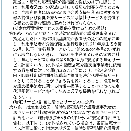
期巡回・随時対応型訪問介護看護の提供の終了に際して
は、利用者又はその家族に対して適切な指導を行うととも
に、当該利用者に係る指定居宅介護支援事業者に対する情
報の提供及び保健医療サービス又は福祉サービスを提供す
る者との密接な連携に努めなければならない。
(法定代理受領サービスの提供を受けるための援助)
第16条
指定定期巡回・随時対応型訪問介護看護事業者は、
指定定期巡回・随時対応型訪問介護看護の提供の開始に際
し、利用申込者が介護保険法施行規則
(平成11年厚生省令第
36号。以下「施行規則」という。)
第65条の4各号のいずれ
にも該当しないときは、当該利用申込者又はその家族に対
し、居宅サービス計画
(法第8条第24項に規定する居宅サー
ビス計画をいう。)
の作成を指定居宅介護支援事業者に依頼
する旨を町に対して届け出ること等により、指定定期巡
回・随時対応型訪問介護看護の提供を法定代理受領サービ
スとして受けることができる旨を説明すること、指定居宅
介護支援事業者に関する情報を提供することその他の法定
代理受領サービスを行うために必要な援助を行わなければ
ならない。
(居宅サービス計画に沿ったサービスの提供)
第17条
指定定期巡回・随時対応型訪問介護看護事業者は、
居宅サービス計画
(法第8条第24項に規定する居宅サービス
計画をいい、施行規則第65条の4第1号ハに規定する計画を
含む。以下同じ。)
が作成されている場合は、当該居宅サー
ビス計画に沿った指定定期巡回・随時対応型訪問介護看護