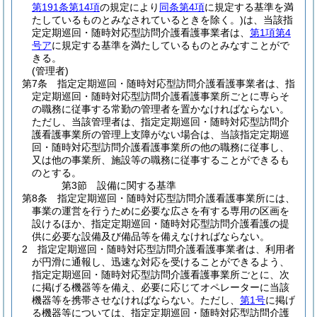
第191条第14項
の規定により
同条第4項
に規定する基準を満
たしているものとみなされているときを除く。)
は、当該指
定定期巡回・随時対応型訪問介護看護事業者は、
第1項第4
号ア
に規定する基準を満たしているものとみなすことがで
きる。
(管理者)
第7条
指定定期巡回・随時対応型訪問介護看護事業者は、指
定定期巡回・随時対応型訪問介護看護事業所ごとに専らそ
の職務に従事する常勤の管理者を置かなければならない。
ただし、当該管理者は、指定定期巡回・随時対応型訪問介
護看護事業所の管理上支障がない場合は、当該指定定期巡
回・随時対応型訪問介護看護事業所の他の職務に従事し、
又は他の事業所、施設等の職務に従事することができるも
のとする。
第3節
設備に関する基準
第8条
指定定期巡回・随時対応型訪問介護看護事業所には、
事業の運営を行うために必要な広さを有する専用の区画を
設けるほか、指定定期巡回・随時対応型訪問介護看護の提
供に必要な設備及び備品等を備えなければならない。
2
指定定期巡回・随時対応型訪問介護看護事業者は、利用者
が円滑に通報し、迅速な対応を受けることができるよう、
指定定期巡回・随時対応型訪問介護看護事業所ごとに、次
に掲げる機器等を備え、必要に応じてオペレーターに当該
機器等を携帯させなければならない。
ただし、
第1号
に掲げ
る機器等については、指定定期巡回・随時対応型訪問介護