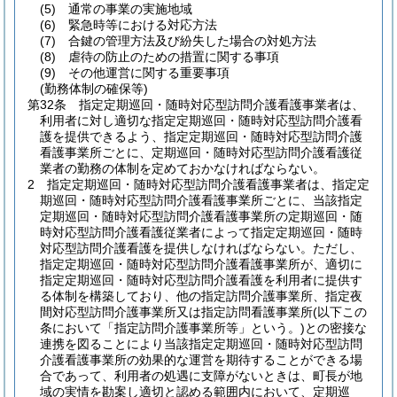
(5)
通常の事業の実施地域
(6)
緊急時等における対応方法
(7)
合鍵の管理方法及び紛失した場合の対処方法
(8)
虐待の防止のための措置に関する事項
(9)
その他運営に関する重要事項
(勤務体制の確保等)
第32条
指定定期巡回・随時対応型訪問介護看護事業者は、
利用者に対し適切な指定定期巡回・随時対応型訪問介護看
護を提供できるよう、指定定期巡回・随時対応型訪問介護
看護事業所ごとに、定期巡回・随時対応型訪問介護看護従
業者の勤務の体制を定めておかなければならない。
2
指定定期巡回・随時対応型訪問介護看護事業者は、指定定
期巡回・随時対応型訪問介護看護事業所ごとに、当該指定
定期巡回・随時対応型訪問介護看護事業所の定期巡回・随
時対応型訪問介護看護従業者によって指定定期巡回・随時
対応型訪問介護看護を提供しなければならない。
ただし、
指定定期巡回・随時対応型訪問介護看護事業所が、適切に
指定定期巡回・随時対応型訪問介護看護を利用者に提供す
る体制を構築しており、他の指定訪問介護事業所、指定夜
間対応型訪問介護事業所又は指定訪問看護事業所
(以下この
条において「指定訪問介護事業所等」という。)
との密接な
連携を図ることにより当該指定定期巡回・随時対応型訪問
介護看護事業所の効果的な運営を期待することができる場
合であって、利用者の処遇に支障がないときは、町長が地
域の実情を勘案し適切と認める範囲内において、定期巡