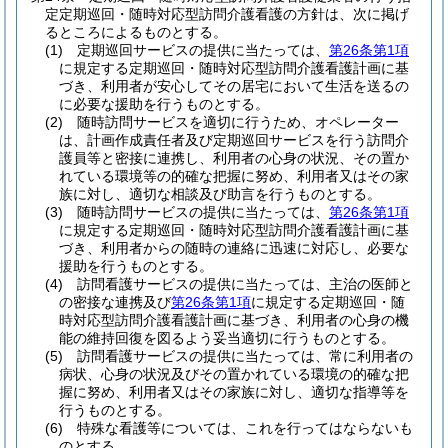
定定期巡回・随時対応型訪問介護看護の方針は、次に掲げ
るところによるものとする。
(1)
定期巡回サービスの提供に当たっては、
第26条第1項
に規定する定期巡回・随時対応型訪問介護看護計画に基
づき、利用者が安心してその居宅において生活を送るの
に必要な援助を行うものとする。
(2)
随時訪問サービスを適切に行うため、オペレーター
は、計画作成責任者及び定期巡回サービスを行う訪問介
護員等と密接に連携し、利用者の心身の状況、その置か
れている環境等の的確な把握に努め、利用者又はその家
族に対し、適切な相談及び助言を行うものとする。
(3)
随時訪問サービスの提供に当たっては、
第26条第1項
に規定する定期巡回・随時対応型訪問介護看護計画に基
づき、利用者からの随時の連絡に迅速に対応し、必要な
援助を行うものとする。
(4)
訪問看護サービスの提供に当たっては、主治の医師と
の密接な連携及び
第26条第1項
に規定する定期巡回・随
時対応型訪問介護看護計画に基づき、利用者の心身の機
能の維持回復を図るよう妥当適切に行うものとする。
(5)
訪問看護サービスの提供に当たっては、常に利用者の
病状、心身の状況及びその置かれている環境の的確な把
握に努め、利用者又はその家族に対し、適切な指導等を
行うものとする。
(6)
特殊な看護等については、これを行ってはならないも
のとする。