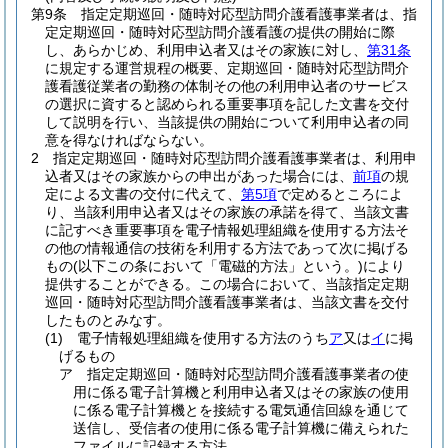
第9条
指定定期巡回・随時対応型訪問介護看護事業者は、指
定定期巡回・随時対応型訪問介護看護の提供の開始に際
し、あらかじめ、利用申込者又はその家族に対し、
第31条
に規定する運営規程の概要、定期巡回・随時対応型訪問介
護看護従業者の勤務の体制その他の利用申込者のサービス
の選択に資すると認められる重要事項を記した文書を交付
して説明を行い、当該提供の開始について利用申込者の同
意を得なければならない。
2
指定定期巡回・随時対応型訪問介護看護事業者は、利用申
込者又はその家族からの申出があった場合には、
前項
の規
定による文書の交付に代えて、
第5項
で定めるところによ
り、当該利用申込者又はその家族の承諾を得て、当該文書
に記すべき重要事項を電子情報処理組織を使用する方法そ
の他の情報通信の技術を利用する方法であって次に掲げる
もの
(以下この条において「電磁的方法」という。)
により
提供することができる。
この場合において、当該指定定期
巡回・随時対応型訪問介護看護事業者は、当該文書を交付
したものとみなす。
(1)
電子情報処理組織を使用する方法のうち
ア
又は
イ
に掲
げるもの
ア
指定定期巡回・随時対応型訪問介護看護事業者の使
用に係る電子計算機と利用申込者又はその家族の使用
に係る電子計算機とを接続する電気通信回線を通じて
送信し、受信者の使用に係る電子計算機に備えられた
ファイルに記録する方法