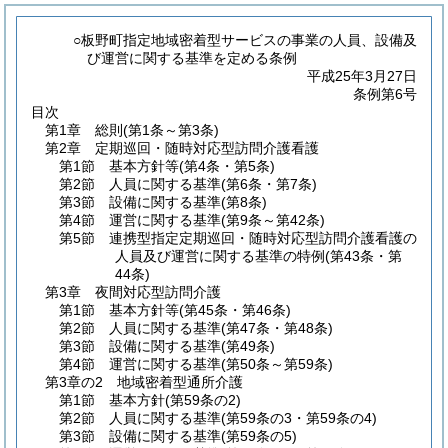
○板野町指定地域密着型サービスの事業の人員、設備及
び運営に関する基準を定める条例
平成25年3月27日
条例第6号
目次
第1章
総則
(第1条～第3条)
第2章
定期巡回・随時対応型訪問介護看護
第1節
基本方針等
(第4条・第5条)
第2節
人員に関する基準
(第6条・第7条)
第3節
設備に関する基準
(第8条)
第4節
運営に関する基準
(第9条～第42条)
第5節
連携型指定定期巡回・随時対応型訪問介護看護の
人員及び運営に関する基準の特例
(第43条・第
44条)
第3章
夜間対応型訪問介護
第1節
基本方針等
(第45条・第46条)
第2節
人員に関する基準
(第47条・第48条)
第3節
設備に関する基準
(第49条)
第4節
運営に関する基準
(第50条～第59条)
第3章の2
地域密着型通所介護
第1節
基本方針
(第59条の2)
第2節
人員に関する基準
(第59条の3・第59条の4)
第3節
設備に関する基準
(第59条の5)