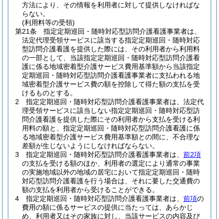
方法により、その情報を利用者に対して提供しなければな
らない。
(利用料等の受領)
第21条
指定定期巡回・随時対応型訪問介護看護事業者は、
法定代理受領サービスに該当する指定定期巡回・随時対応
型訪問介護看護を提供した際には、その利用者から利用料
の一部として、当該指定定期巡回・随時対応型訪問介護看
護に係る地域密着型介護サービス費用基準額から当該指定
定期巡回・随時対応型訪問介護看護事業者に支払われる地
域密着型介護サービス費の額を控除して得た額の支払を受
けるものとする。
2
指定定期巡回・随時対応型訪問介護看護事業者は、法定代
理受領サービスに該当しない指定定期巡回・随時対応型訪
問介護看護を提供した際にその利用者から支払を受ける利
用料の額と、指定定期巡回・随時対応型訪問介護看護に係
る地域密着型介護サービス費用基準額との間に、不合理な
差額が生じないようにしなければならない。
3
指定定期巡回・随時対応型訪問介護看護事業者は、
前2項
の支払を受ける額のほか、利用者の選定により通常の事業
の実施地域以外の地域の居宅において指定定期巡回・随時
対応型訪問介護看護を行う場合は、それに要した交通費の
額の支払を利用者から受けることができる。
4
指定定期巡回・随時対応型訪問介護看護事業者は、
前項
の
費用の額に係るサービスの提供に当たっては、あらかじ
め、利用者又はその家族に対し、当該サービスの内容及び