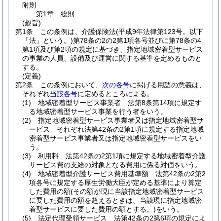
附則
第1章
総則
(趣旨)
第1条
この条例は、介護保険法
(平成9年法律第123号。以下
「法」という。)
第78条の2の2第1項各号並びに第78条の4
第1項及び第2項の規定に基づき、指定地域密着型サービス
の事業の人員、設備及び運営に関する基準を定めるものと
する。
(定義)
第2条
この条例において、
次の各号
に掲げる用語の意義は、
それぞれ
当該各号
に定めるところによる。
(1)
地域密着型サービス事業者 法第8条第14項に規定す
る地域密着型サービス事業を行う者をいう。
(2)
指定地域密着型サービス事業者又は指定地域密着型サ
ービス それぞれ法第42条の2第1項に規定する指定地域
密着型サービス事業者又は指定地域密着型サービスをい
う。
(3)
利用料 法第42条の2第1項に規定する地域密着型介護
サービス費の支給の対象となる費用に係る対価をいう。
(4)
地域密着型介護サービス費用基準額 法第42条の2第2
項各号に規定する厚生労働大臣が定める基準により算定
した費用の額
(その額が現に当該指定地域密着型サービス
に要した費用の額を超えるときは、当該現に指定地域密
着型サービスに要した費用の額とする。)
をいう。
(5)
法定代理受領サービス 法第42条の2第6項の規定によ