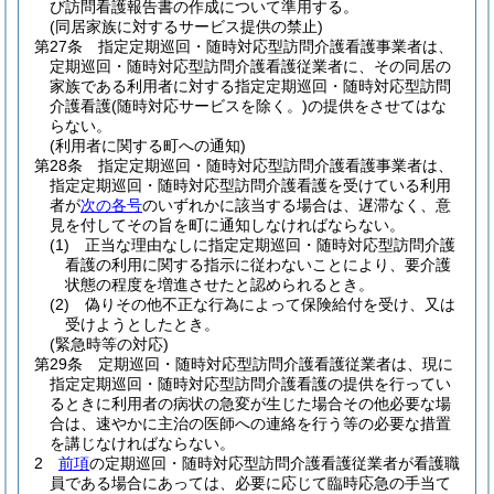
び訪問看護報告書の作成について準用する。
(同居家族に対するサービス提供の禁止)
第27条
指定定期巡回・随時対応型訪問介護看護事業者は、
定期巡回・随時対応型訪問介護看護従業者に、その同居の
家族である利用者に対する指定定期巡回・随時対応型訪問
介護看護
(随時対応サービスを除く。)
の提供をさせてはな
らない。
(利用者に関する町への通知)
第28条
指定定期巡回・随時対応型訪問介護看護事業者は、
指定定期巡回・随時対応型訪問介護看護を受けている利用
者が
次の各号
のいずれかに該当する場合は、遅滞なく、意
見を付してその旨を町に通知しなければならない。
(1)
正当な理由なしに指定定期巡回・随時対応型訪問介護
看護の利用に関する指示に従わないことにより、要介護
状態の程度を増進させたと認められるとき。
(2)
偽りその他不正な行為によって保険給付を受け、又は
受けようとしたとき。
(緊急時等の対応)
第29条
定期巡回・随時対応型訪問介護看護従業者は、現に
指定定期巡回・随時対応型訪問介護看護の提供を行ってい
るときに利用者の病状の急変が生じた場合その他必要な場
合は、速やかに主治の医師への連絡を行う等の必要な措置
を講じなければならない。
2
前項
の定期巡回・随時対応型訪問介護看護従業者が看護職
員である場合にあっては、必要に応じて臨時応急の手当て