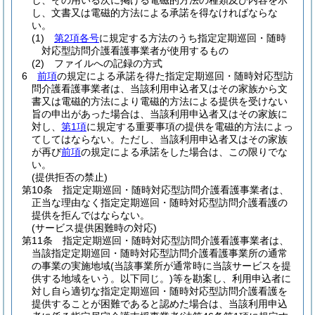
し、その用いる次に掲げる電磁的方法の種類及び内容を示
し、文書又は電磁的方法による承諾を得なければならな
い。
(1)
第2項各号
に規定する方法のうち指定定期巡回・随時
対応型訪問介護看護事業者が使用するもの
(2)
ファイルへの記録の方式
6
前項
の規定による承諾を得た指定定期巡回・随時対応型訪
問介護看護事業者は、当該利用申込者又はその家族から文
書又は電磁的方法により電磁的方法による提供を受けない
旨の申出があった場合は、当該利用申込者又はその家族に
対し、
第1項
に規定する重要事項の提供を電磁的方法によっ
てしてはならない。
ただし、当該利用申込者又はその家族
が再び
前項
の規定による承諾をした場合は、この限りでな
い。
(提供拒否の禁止)
第10条
指定定期巡回・随時対応型訪問介護看護事業者は、
正当な理由なく指定定期巡回・随時対応型訪問介護看護の
提供を拒んではならない。
(サービス提供困難時の対応)
第11条
指定定期巡回・随時対応型訪問介護看護事業者は、
当該指定定期巡回・随時対応型訪問介護看護事業所の通常
の事業の実施地域
(当該事業所が通常時に当該サービスを提
供する地域をいう。以下同じ。)
等を勘案し、利用申込者に
対し自ら適切な指定定期巡回・随時対応型訪問介護看護を
提供することが困難であると認めた場合は、当該利用申込