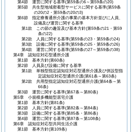
第4節
運営に関する基準
(第59条の6～第59条の20)
第5節
共生型地域密着型サービスに関する基準
(第59条
の20の2・第59条の20の3)
第6節
指定療養通所介護の事業の基本方針並びに人員、
設備及び運営に関する基準
第1款
この節の趣旨及び基本方針
(第59条の21・第59
条の22)
第2款
人員に関する基準
(第59条の23・第59条の24)
第3款
設備に関する基準
(第59条の25・第59条の26)
第4款
運営に関する基準
(第59条の27～第59条の38)
第4章
認知症対応型通所介護
第1節
基本方針
(第60条)
第2節
人員及び設備に関する基準
第1款
単独型指定認知症対応型通所介護及び併設型指
定認知症対応型通所介護
(第61条～第63条)
第2款
共用型指定認知症対応型通所介護
(第64条～第
66条)
第3節
運営に関する基準
(第67条～第80条)
第5章
小規模多機能型居宅介護
第1節
基本方針
(第81条)
第2節
人員に関する基準
(第82条～第84条)
第3節
設備に関する基準
(第85条・第86条)
第4節
運営に関する基準
(第87条～第108条)
第6章
認知症対応型共同生活介護
第1節
基本方針
(第109条)