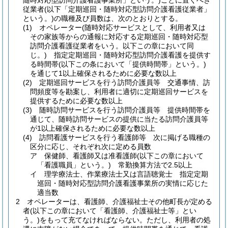
随時対応型訪問介護看護事業所」という。)
ごとに置くべき
従業者
(以下「定期巡回・随時対応型訪問介護看護従業者」
という。)
の職種及び員数は、次のとおりとする。
(1)
オペレーター
(随時対応サービスとして、利用者又は
その家族等からの通報に対応する定期巡回・随時対応型
訪問介護看護従業者をいう。以下この章において同
じ。)
指定定期巡回・随時対応型訪問介護看護を提供す
る時間帯
(以下この条において「提供時間帯」という。)
を通じて1以上確保されるために必要な数以上
(2)
定期巡回サービスを行う訪問介護員等 交通事情、訪
問頻度等を勘案し、利用者に適切に定期巡回サービスを
提供するために必要な数以上
(3)
随時訪問サービスを行う訪問介護員等 提供時間帯を
通じて、随時訪問サービスの提供に当たる訪問介護員等
が1以上確保されるために必要な数以上
(4)
訪問看護サービスを行う看護師等 次に掲げる職種の
区分に応じ、それぞれ次に定める員数
ア
保健師、看護師又は准看護師
(以下この章において
「看護職員」という。)
常勤換算方法で2.5以上
イ
理学療法士、作業療法士又は言語聴覚士 指定定期
巡回・随時対応型訪問介護看護事業所の実情に応じた
適当数
2
オペレーターは、看護師、介護福祉士その他町長が定める
者
(以下この章において「看護師、介護福祉士等」とい
う。)
をもって充てなければならない。
ただし、利用者の処