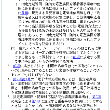
イ
指定定期巡回・随時対応型訪問介護看護事業者の使
用に係る電子計算機に備えられたファイルに記録され
た
前項
に規定する重要事項を電気通信回線を通じて利
用申込者又はその家族の閲覧に供し、当該利用申込者
又はその家族の使用に係る電子計算機に備えられたフ
ァイルに当該重要事項を記録する方法
(電磁的方法によ
る提供を受ける旨の承諾又は受けない旨の申出をする
場合にあっては、指定定期巡回・随時対応型訪問介護
看護事業者の使用に係る電子計算機に備えられたファ
イルにその旨を記録する方法)
(2)
磁気ディスク、シー・ディー・ロムその他これらに準
ずる方法により一定の事項を確実に記録しておくことが
できる物をもって調製するファイルに
前項
に規定する重
要事項を記録したものを交付する方法
3
前項
に掲げる方法は、利用申込者又はその家族がファイル
への記録を出力することにより文書を作成することができ
るものでなければならない。
4
第2項第1号
の「電子情報処理組織」とは、指定定期巡
回・随時対応型訪問介護看護事業者の使用に係る電子計算
機と、利用申込者又はその家族の使用に係る電子計算機と
を電気通信回線で接続した電子情報処理組織をいう。
5
指定定期巡回・随時対応型訪問介護看護事業者は、
第2項
の規定により
第1項
に規定する重要事項を提供しようとする
ときは、あらかじめ、当該利用申込者又はその家族に対