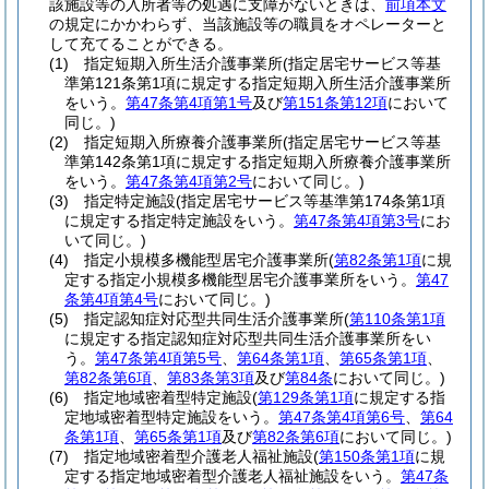
該施設等の入所者等の処遇に支障がないときは、
前項本文
の規定にかかわらず、当該施設等の職員をオペレーターと
して充てることができる。
(1)
指定短期入所生活介護事業所
(指定居宅サービス等基
準第121条第1項に規定する指定短期入所生活介護事業所
をいう。
第47条第4項第1号
及び
第151条第12項
において
同じ。)
(2)
指定短期入所療養介護事業所
(指定居宅サービス等基
準第142条第1項に規定する指定短期入所療養介護事業所
をいう。
第47条第4項第2号
において同じ。)
(3)
指定特定施設
(指定居宅サービス等基準第174条第1項
に規定する指定特定施設をいう。
第47条第4項第3号
にお
いて同じ。)
(4)
指定小規模多機能型居宅介護事業所
(
第82条第1項
に規
定する指定小規模多機能型居宅介護事業所をいう。
第47
条第4項第4号
において同じ。)
(5)
指定認知症対応型共同生活介護事業所
(
第110条第1項
に規定する指定認知症対応型共同生活介護事業所をい
う。
第47条第4項第5号
、
第64条第1項
、
第65条第1項
、
第82条第6項
、
第83条第3項
及び
第84条
において同じ。)
(6)
指定地域密着型特定施設
(
第129条第1項
に規定する指
定地域密着型特定施設をいう。
第47条第4項第6号
、
第64
条第1項
、
第65条第1項
及び
第82条第6項
において同じ。)
(7)
指定地域密着型介護老人福祉施設
(
第150条第1項
に規
定する指定地域密着型介護老人福祉施設をいう。
第47条