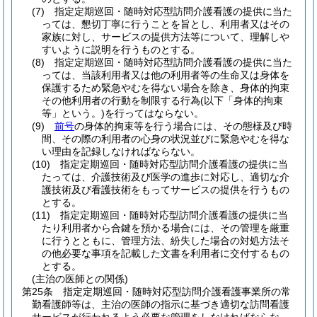
(7)
指定定期巡回・随時対応型訪問介護看護の提供に当た
っては、懇切丁寧に行うことを旨とし、利用者又はその
家族に対し、サービスの提供方法等について、理解しや
すいように説明を行うものとする。
(8)
指定定期巡回・随時対応型訪問介護看護の提供に当た
っては、当該利用者又は他の利用者等の生命又は身体を
保護するため緊急やむを得ない場合を除き、身体的拘束
その他利用者の行動を制限する行為
(以下「身体的拘束
等」という。)
を行ってはならない。
(9)
前号
の身体的拘束等を行う場合には、その態様及び時
間、その際の利用者の心身の状況並びに緊急やむを得な
い理由を記録しなければならない。
(10)
指定定期巡回・随時対応型訪問介護看護の提供に当
たっては、介護技術及び医学の進歩に対応し、適切な介
護技術及び看護技術をもってサービスの提供を行うもの
とする。
(11)
指定定期巡回・随時対応型訪問介護看護の提供に当
たり利用者から合鍵を預かる場合には、その管理を厳重
に行うとともに、管理方法、紛失した場合の対処方法そ
の他必要な事項を記載した文書を利用者に交付するもの
とする。
(主治の医師との関係)
第25条
指定定期巡回・随時対応型訪問介護看護事業所の常
勤看護師等は、主治の医師の指示に基づき適切な訪問看護