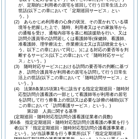
が、定期的に利用者の居宅を巡回して行う日常生活上の
世話
(以下この章において「定期巡回サービス」とい
う。)
(2)
あらかじめ利用者の心身の状況、その置かれている環
境等を把握した上で、随時、利用者又はその家族等から
の通報を受け、通報内容等を基に相談援助を行い、又は
訪問介護員等の訪問若しくは看護師等
(保健師、看護師、
准看護師、理学療法士、作業療法士又は言語聴覚士をい
う。以下この章において同じ。)
による対応の要否等を判
断するサービス
(以下この章において「随時対応サービ
ス」という。)
(3)
随時対応サービスにおける訪問の要否等の判断に基づ
き、訪問介護員等が利用者の居宅を訪問して行う日常生
活上の世話
(以下この章において「随時訪問サービス」と
いう。)
(4)
法第8条第15項第1号に該当する指定定期巡回・随時対
応型訪問介護看護の一部として看護師等が利用者の居宅
を訪問して行う療養上の世話又は必要な診療の補助
(以下
この章において「訪問看護サービス」という。)
第2節
人員に関する基準
(定期巡回・随時対応型訪問介護看護従業者の員数)
第6条
指定定期巡回・随時対応型訪問介護看護の事業を行う
者
(以下「指定定期巡回・随時対応型訪問介護看護事業者」
という。)
が当該事業を行う事業所
(以下「指定定期巡回・