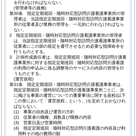
を行わなければならない。
(管理者等の責務)
第30条
指定定期巡回・随時対応型訪問介護看護事業所の管
理者は、当該指定定期巡回・随時対応型訪問介護看護事業
所の従業者及び業務の管理を、一元的に行わなければなら
ない。
2
指定定期巡回・随時対応型訪問介護看護事業所の管理者
は、当該指定定期巡回・随時対応型訪問介護看護事業所の
従業者にこの節の規定を遵守させるため必要な指揮命令を
行うものとする。
3
計画作成責任者は、指定定期巡回・随時対応型訪問介護看
護事業所に対する指定定期巡回・随時対応型訪問介護看護
の利用の申込みに係る調整等のサービスの内容の管理を行
うものとする。
(運営規程)
第31条
指定定期巡回・随時対応型訪問介護看護事業者は、
指定定期巡回・随時対応型訪問介護看護事業所ごとに、次
に掲げる事業の運営についての重要事項に関する規程
(以下
この章において「運営規程」という。)
を定めておかなけれ
ばならない。
(1)
事業の目的及び運営の方針
(2)
従業者の職種、員数及び職務の内容
(3)
営業日及び営業時間
(4)
指定定期巡回・随時対応型訪問介護看護の内容及び利
用料その他の費用の額