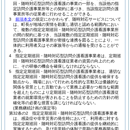
回・随時対応型訪問介護看護の事業の一部を、当該他の指
定訪問介護事業所等との契約に基づき、当該指定訪問介護
事業所等の従業者に行わせることができる。
3
前項本文
の規定にかかわらず、随時対応サービスについて
は、町長が地域の実情を勘案し適切と認める範囲内におい
て、複数の指定定期巡回・随時対応型訪問介護看護事業所
の間の契約に基づき、当該複数の指定定期巡回・随時対応
型訪問介護看護事業所が密接な連携を図ることにより、一
体的に利用者又はその家族等からの通報を受けることがで
きる。
4
指定定期巡回・随時対応型訪問介護看護事業者は、定期巡
回・随時対応型訪問介護看護従業者の資質の向上のため
に、その研修の機会を確保しなければならない。
5
指定定期巡回・随時対応型訪問介護看護事業者は、適切な
指定定期巡回・随時対応型訪問介護看護の提供を確保する
観点から、職場において行われる性的な言動又は優越的な
関係を背景とした言動であって業務上必要かつ相当な範囲
を超えたものにより定期巡回・随時対応型訪問介護看護従
業者の就業環境が害されることを防止するための方針の明
確化等の必要な措置を講じなければならない。
(業務継続計画の策定等)
第32条の2
指定定期巡回・随時対応型訪問介護看護事業者
は、感染症や非常災害の発生時において、利用者に対する
指定定期巡回・随時対応型訪問介護看護の提供を継続的に
実施するための、及び非常時の体制で早期の業務再開を図