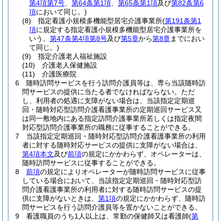
第4項第7号
、
第64条第1項
、
第65条第1項
及び
第82条第6
項
において同じ。)
(8)
指定看護小規模多機能型居宅介護事業所
(
第191条第1
項
に規定する指定看護小規模多機能型居宅介護事業所を
いう。
第47条第4項第8号
及び
第5章
から
第8章
までにおい
て同じ。)
(9)
指定介護老人福祉施設
(10)
介護老人保健施設
(11)
介護医療院
6
随時訪問サービスを行う訪問介護員等は、専ら当該随時訪
問サービスの提供に当たる者でなければならない。
ただ
し、利用者の処遇に支障がない場合は、当該指定定期巡
回・随時対応型訪問介護看護事業所の定期巡回サービス又
は同一敷地内にある指定訪問介護事業所若しくは指定夜間
対応型訪問介護事業所の職務に従事することができる。
7
当該指定定期巡回・随時対応型訪問介護看護事業所の利用
者に対する随時対応サービスの提供に支障がない場合は、
第4項本文
及び
前項
の規定にかかわらず、オペレーターは、
随時訪問サービスに従事することができる。
8
前項
の規定によりオペレーターが随時訪問サービスに従事
している場合において、当該指定定期巡回・随時対応型訪
問介護看護事業所の利用者に対する随時訪問サービスの提
供に支障がないときは、
第1項
の規定にかかわらず、随時訪
問サービスを行う訪問介護員等を置かないことができる。
9
看護職員のうち1人以上は、常勤の保健師又は看護師
(
第