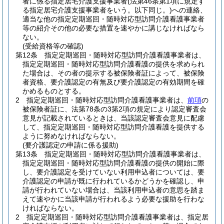
者に係る指定居宅介護支援事業者
(法第46条第1項に規定す
る指定居宅介護支援事業者をいう。以下同じ。)
への連絡、
適当な他の指定定期巡回・随時対応型訪問介護看護事業者
等の紹介その他の必要な措置を速やかに講じなければなら
ない。
(受給資格等の確認)
第12条
指定定期巡回・随時対応型訪問介護看護事業者は、
指定定期巡回・随時対応型訪問介護看護の提供を求められ
た場合は、その者の提示する被保険者証によって、被保険
者資格、要介護認定の有無及び要介護認定の有効期間を確
かめるものとする。
2
指定定期巡回・随時対応型訪問介護看護事業者は、
前項
の
被保険者証に、法第78条の3第2項の規定により認定審査会
意見が記載されているときは、当該認定審査会意見に配慮
して、指定定期巡回・随時対応型訪問介護看護を提供する
ように努めなければならない。
(要介護認定の申請に係る援助)
第13条
指定定期巡回・随時対応型訪問介護看護事業者は、
指定定期巡回・随時対応型訪問介護看護の提供の開始に際
し、要介護認定を受けていない利用申込者については、要
介護認定の申請が既に行われているかどうかを確認し、申
請が行われていない場合は、当該利用申込者の意思を踏ま
えて速やかに当該申請が行われるよう必要な援助を行わな
ければならない。
2
指定定期巡回・随時対応型訪問介護看護事業者は、指定居