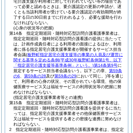
宅介護支援が利用者に対して行われていない等の場合であ
って必要と認めるときは、要介護認定の更新の申請が、遅
くとも当該利用者が受けている要介護認定の有効期間が終
了する日の30日前までに行われるよう、必要な援助を行わ
なければならない。
(心身の状況等の把握)
第14条
指定定期巡回・随時対応型訪問介護看護事業者は、
指定定期巡回・随時対応型訪問介護看護の提供に当たって
は、計画作成責任者による利用者の面接によるほか、利用
者に係る指定居宅介護支援事業者が開催するサービス担当
者会議
(
板野町指定居宅介護支援等の事業の人員及び運営に
関する基準を定める条例
(平成30年板野町条例第1号。以下
「指定居宅介護支援等基準条例」という。)
第14条第9号
に
規定するサービス担当者会議をいう。以下この章、
第59条
の6
、
第59条の28
及び
第59条の29
において同じ。)
等を通じ
て、利用者の心身の状況、その置かれている環境、他の保
健医療サービス又は福祉サービスの利用状況等の把握に努
めなければならない。
(指定居宅介護支援事業者等との連携)
第15条
指定定期巡回・随時対応型訪問介護看護事業者は、
指定定期巡回・随時対応型訪問介護看護を提供するに当た
っては、指定居宅介護支援事業者その他保健医療サービス
又は福祉サービスを提供する者との密接な連携に努めなけ
ればならない。
2
指定定期巡回・随時対応型訪問介護看護事業者は、指定定