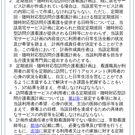
2
定期巡回・随時対応型訪問介護看護計画は、既に居宅サー
ビス計画が作成されている場合は、当該居宅サービス計画
の内容に沿って作成しなければならない。
ただし、定期巡
回・随時対応型訪問介護看護計画における指定定期巡回・
随時対応型訪問介護看護を提供する日時等については、当
該居宅サービス計画に定められた指定定期巡回・随時対応
型訪問介護看護が提供される日時等にかかわらず、当該居
宅サービス計画の内容並びに利用者の日常生活全般の状況
及び希望を踏まえ、計画作成責任者が決定することができ
る。
この場合において、計画作成責任者は、当該定期巡
回・随時対応型訪問介護看護計画を、当該利用者を担当す
る介護支援専門員に提出するものとする。
3
定期巡回・随時対応型訪問介護看護計画は、看護職員が利
用者の居宅を定期的に訪問して行うアセスメント
(利用者の
心身の状況を勘案し、自立した日常生活を営むことができ
るように支援する上で解決すべき課題を把握することをい
う。)
の結果を踏まえ、作成しなければならない。
4
訪問看護サービスの利用者に係る定期巡回・随時対応型訪
問介護看護計画については、
第1項
に規定する事項に加え、
当該利用者の希望、心身の状況、主治の医師の指示等を踏
まえて、療養上の目標、当該目標を達成するための具体的
なサービスの内容等を記載しなければならない。
5
計画作成責任者が常勤看護師等でない場合には、常勤看護
師等は、
前項
の記載に際し、必要な指導及び管理を行うと
ともに、
次項
に規定する利用者又はその家族に対する定期