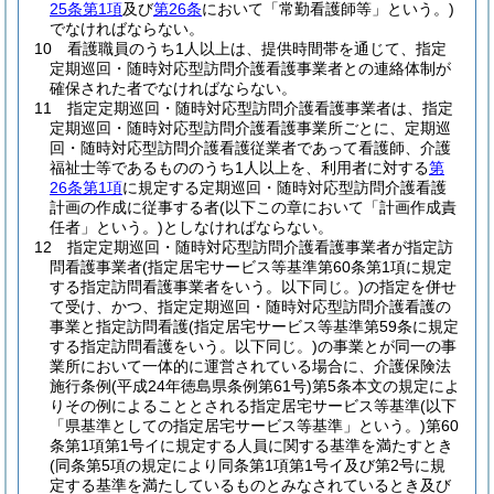
25条第1項
及び
第26条
において「常勤看護師等」という。)
でなければならない。
10
看護職員のうち1人以上は、提供時間帯を通じて、指定
定期巡回・随時対応型訪問介護看護事業者との連絡体制が
確保された者でなければならない。
11
指定定期巡回・随時対応型訪問介護看護事業者は、指定
定期巡回・随時対応型訪問介護看護事業所ごとに、定期巡
回・随時対応型訪問介護看護従業者であって看護師、介護
福祉士等であるもののうち1人以上を、利用者に対する
第
26条第1項
に規定する定期巡回・随時対応型訪問介護看護
計画の作成に従事する者
(以下この章において「計画作成責
任者」という。)
としなければならない。
12
指定定期巡回・随時対応型訪問介護看護事業者が指定訪
問看護事業者
(指定居宅サービス等基準第60条第1項に規定
する指定訪問看護事業者をいう。以下同じ。)
の指定を併せ
て受け、かつ、指定定期巡回・随時対応型訪問介護看護の
事業と指定訪問看護
(指定居宅サービス等基準第59条に規定
する指定訪問看護をいう。以下同じ。)
の事業とが同一の事
業所において一体的に運営されている場合に、介護保険法
施行条例
(平成24年徳島県条例第61号)
第5条本文の規定によ
りその例によることとされる指定居宅サービス等基準
(以下
「県基準としての指定居宅サービス等基準」という。)
第60
条第1項第1号イに規定する人員に関する基準を満たすとき
(同条第5項の規定により同条第1項第1号イ及び第2号に規
定する基準を満たしているものとみなされているとき及び