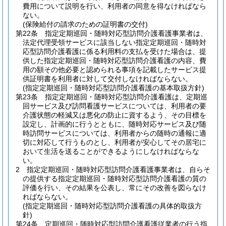
費用について説明を行い、利用者の同意を得なければなら
ない。
(保険給付の請求のための証明書の交付)
第22条
指定定期巡回・随時対応型訪問介護看護事業者は、
法定代理受領サービスに該当しない指定定期巡回・随時対
応型訪問介護看護に係る利用料の支払を受けた場合は、提
供した指定定期巡回・随時対応型訪問介護看護の内容、費
用の額その他必要と認められる事項を記載したサービス提
供証明書を利用者に対して交付しなければならない。
(指定定期巡回・随時対応型訪問介護看護の基本取扱方針)
第23条
指定定期巡回・随時対応型訪問介護看護は、定期巡
回サービス及び訪問看護サービスについては、利用者の要
介護状態の軽減又は悪化の防止に資するよう、その目標を
設定し、計画的に行うとともに、随時対応サービス及び随
時訪問サービスについては、利用者からの随時の通報に適
切に対応して行うものとし、利用者が安心してその居宅に
おいて生活を送ることができるようにしなければならな
い。
2
指定定期巡回・随時対応型訪問介護看護事業者は、自らそ
の提供する指定定期巡回・随時対応型訪問介護看護の質の
評価を行い、その結果を公表し、常にその改善を図らなけ
ればならない。
(指定定期巡回・随時対応型訪問介護看護の具体的取扱方
針)
第24条
定期巡回・随時対応型訪問介護看護従業者の行う指