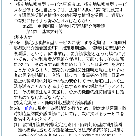
4
指定地域密着型サービス事業者は、指定地域密着型サービ
スを提供するに当たっては、法第118条の2第1項に規定す
る介護保険等関連情報その他必要な情報を活用し、適切か
つ有効に行うよう努めなければならない。
第2章
定期巡回・随時対応型訪問介護看護
第1節
基本方針等
(基本方針)
第4条
指定地域密着型サービスに該当する定期巡回・随時対
応型訪問介護看護
(以下「指定定期巡回・随時対応型訪問介
護看護」という。)
の事業は、要介護状態となった場合にお
いても、その利用者が尊厳を保持し、可能な限りその居宅
において、その有する能力に応じ自立した日常生活を営む
ことができるよう、定期的な巡回又は随時通報によりその
者の居宅を訪問し、入浴、排せつ、食事等の介護、日常生
活上の緊急時の対応その他の安心してその居宅において生
活を送ることができるようにするための援助を行うととも
に、その療養生活を支援し、心身の機能の維持回復を目指
すものでなければならない。
(指定定期巡回・随時対応型訪問介護看護)
第5条
前条
に規定する援助等を行うため、指定定期巡回・随
時対応型訪問介護看護においては、次に掲げるサービスを
提供するものとする。
(1)
訪問介護員等
(指定定期巡回・随時対応型訪問介護看
護の提供に当たる介護福祉士又は法第8条第2項に規定す
る政令で定める者をいう。以下この章において同じ。)