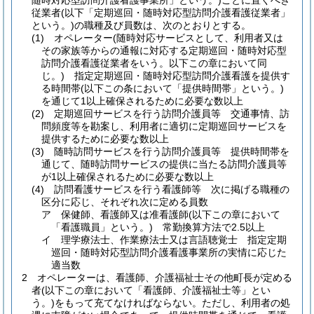
随時対応型訪問介護看護事業所」という。)
ごとに置くべき
従業者
(以下「定期巡回・随時対応型訪問介護看護従業者」
という。)
の職種及び員数は、次のとおりとする。
(1)
オペレーター
(随時対応サービスとして、利用者又は
その家族等からの通報に対応する定期巡回・随時対応型
訪問介護看護従業者をいう。以下この章において同
じ。)
指定定期巡回・随時対応型訪問介護看護を提供す
る時間帯
(以下この条において「提供時間帯」という。)
を通じて1以上確保されるために必要な数以上
(2)
定期巡回サービスを行う訪問介護員等 交通事情、訪
問頻度等を勘案し、利用者に適切に定期巡回サービスを
提供するために必要な数以上
(3)
随時訪問サービスを行う訪問介護員等 提供時間帯を
通じて、随時訪問サービスの提供に当たる訪問介護員等
が1以上確保されるために必要な数以上
(4)
訪問看護サービスを行う看護師等 次に掲げる職種の
区分に応じ、それぞれ次に定める員数
ア
保健師、看護師又は准看護師
(以下この章において
「看護職員」という。)
常勤換算方法で2.5以上
イ
理学療法士、作業療法士又は言語聴覚士 指定定期
巡回・随時対応型訪問介護看護事業所の実情に応じた
適当数
2
オペレーターは、看護師、介護福祉士その他町長が定める
者
(以下この章において「看護師、介護福祉士等」とい
う。)
をもって充てなければならない。
ただし、利用者の処