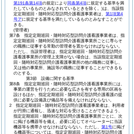
第191条第14項
の規定により
同条第4項
に規定する基準を満
たしているものとみなされているときを除く。)
は、当該指
定定期巡回・随時対応型訪問介護看護事業者は、
第1項第4
号ア
に規定する基準を満たしているものとみなすことがで
きる。
(管理者)
第7条
指定定期巡回・随時対応型訪問介護看護事業者は、指
定定期巡回・随時対応型訪問介護看護事業所ごとに専らそ
の職務に従事する常勤の管理者を置かなければならない。
ただし、当該管理者は、指定定期巡回・随時対応型訪問介
護看護事業所の管理上支障がない場合は、当該指定定期巡
回・随時対応型訪問介護看護事業所の他の職務に従事し、
又は他の事業所、施設等の職務に従事することができるも
のとする。
第3節
設備に関する基準
第8条
指定定期巡回・随時対応型訪問介護看護事業所には、
事業の運営を行うために必要な広さを有する専用の区画を
設けるほか、指定定期巡回・随時対応型訪問介護看護の提
供に必要な設備及び備品等を備えなければならない。
2
指定定期巡回・随時対応型訪問介護看護事業者は、利用者
が円滑に通報し、迅速な対応を受けることができるよう、
指定定期巡回・随時対応型訪問介護看護事業所ごとに、次
に掲げる機器等を備え、必要に応じてオペレーターに当該
機器等を携帯させなければならない。
ただし、
第1号
に掲げ
る機器等については、指定定期巡回・随時対応型訪問介護