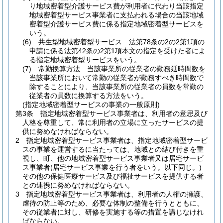
り地域密着型介護サービス費が利用者に代わり当該指定
地域密着型サービス事業者に支払われる場合の当該地域
密着型介護サービス費に係る指定地域密着型サービスを
いう。
(6)
共生型地域密着型サービス 法第78条の2の2第1項の
申請に係る法第42条の2第1項本文の指定を受けた者によ
る指定地域密着型サービスをいう。
(7)
常勤換算方法 当該事業所の従業者の勤務延時間数を
当該事業所において常勤の従業者が勤務すべき時間数で
除することにより、当該事業所の従業者の員数を常勤の
従業者の員数に換算する方法をいう。
(指定地域密着型サービスの事業の一般原則)
第3条
指定地域密着型サービス事業者は、利用者の意思及び
人格を尊重して、常に利用者の立場に立ったサービスの提
供に努めなければならない。
2
指定地域密着型サービス事業者は、指定地域密着型サービ
スの事業を運営するに当たっては、地域との結び付きを重
視し、町、他の地域密着型サービス事業者又は居宅サービ
ス事業者
(居宅サービス事業を行う者をいう。以下同じ。)
その他の保健医療サービス及び福祉サービスを提供する者
との連携に努めなければならない。
3
指定地域密着型サービス事業者は、利用者の人権の擁護、
虐待の防止等のため、必要な体制の整備を行うとともに、
その従業者に対し、研修を実施する等の措置を講じなけれ
ばならない。