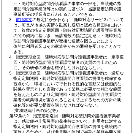
回・随時対応型訪問介護看護の事業の一部を、当該他の指
定訪問介護事業所等との契約に基づき、当該指定訪問介護
事業所等の従業者に行わせることができる。
3
前項本文
の規定にかかわらず、随時対応サービスについて
は、町長が地域の実情を勘案し適切と認める範囲内におい
て、複数の指定定期巡回・随時対応型訪問介護看護事業所
の間の契約に基づき、当該複数の指定定期巡回・随時対応
型訪問介護看護事業所が密接な連携を図ることにより、一
体的に利用者又はその家族等からの通報を受けることがで
きる。
4
指定定期巡回・随時対応型訪問介護看護事業者は、定期巡
回・随時対応型訪問介護看護従業者の資質の向上のため
に、その研修の機会を確保しなければならない。
5
指定定期巡回・随時対応型訪問介護看護事業者は、適切な
指定定期巡回・随時対応型訪問介護看護の提供を確保する
観点から、職場において行われる性的な言動又は優越的な
関係を背景とした言動であって業務上必要かつ相当な範囲
を超えたものにより定期巡回・随時対応型訪問介護看護従
業者の就業環境が害されることを防止するための方針の明
確化等の必要な措置を講じなければならない。
(業務継続計画の策定等)
第32条の2
指定定期巡回・随時対応型訪問介護看護事業者
は、感染症や非常災害の発生時において、利用者に対する
指定定期巡回・随時対応型訪問介護看護の提供を継続的に
実施するための、及び非常時の体制で早期の業務再開を図