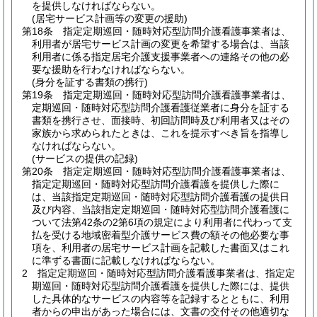
を提供しなければならない。
(居宅サービス計画等の変更の援助)
第18条
指定定期巡回・随時対応型訪問介護看護事業者は、
利用者が居宅サービス計画の変更を希望する場合は、当該
利用者に係る指定居宅介護支援事業者への連絡その他の必
要な援助を行わなければならない。
(身分を証する書類の携行)
第19条
指定定期巡回・随時対応型訪問介護看護事業者は、
定期巡回・随時対応型訪問介護看護従業者に身分を証する
書類を携行させ、面接時、初回訪問時及び利用者又はその
家族から求められたときは、これを提示すべき旨を指導し
なければならない。
(サービスの提供の記録)
第20条
指定定期巡回・随時対応型訪問介護看護事業者は、
指定定期巡回・随時対応型訪問介護看護を提供した際に
は、当該指定定期巡回・随時対応型訪問介護看護の提供日
及び内容、当該指定定期巡回・随時対応型訪問介護看護に
ついて法第42条の2第6項の規定により利用者に代わって支
払を受ける地域密着型介護サービス費の額その他必要な事
項を、利用者の居宅サービス計画を記載した書面又はこれ
に準ずる書面に記載しなければならない。
2
指定定期巡回・随時対応型訪問介護看護事業者は、指定定
期巡回・随時対応型訪問介護看護を提供した際には、提供
した具体的なサービスの内容等を記録するとともに、利用
者からの申出があった場合には、文書の交付その他適切な