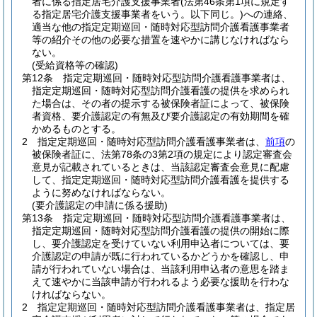
者に係る指定居宅介護支援事業者
(法第46条第1項に規定す
る指定居宅介護支援事業者をいう。以下同じ。)
への連絡、
適当な他の指定定期巡回・随時対応型訪問介護看護事業者
等の紹介その他の必要な措置を速やかに講じなければなら
ない。
(受給資格等の確認)
第12条
指定定期巡回・随時対応型訪問介護看護事業者は、
指定定期巡回・随時対応型訪問介護看護の提供を求められ
た場合は、その者の提示する被保険者証によって、被保険
者資格、要介護認定の有無及び要介護認定の有効期間を確
かめるものとする。
2
指定定期巡回・随時対応型訪問介護看護事業者は、
前項
の
被保険者証に、法第78条の3第2項の規定により認定審査会
意見が記載されているときは、当該認定審査会意見に配慮
して、指定定期巡回・随時対応型訪問介護看護を提供する
ように努めなければならない。
(要介護認定の申請に係る援助)
第13条
指定定期巡回・随時対応型訪問介護看護事業者は、
指定定期巡回・随時対応型訪問介護看護の提供の開始に際
し、要介護認定を受けていない利用申込者については、要
介護認定の申請が既に行われているかどうかを確認し、申
請が行われていない場合は、当該利用申込者の意思を踏ま
えて速やかに当該申請が行われるよう必要な援助を行わな
ければならない。
2
指定定期巡回・随時対応型訪問介護看護事業者は、指定居