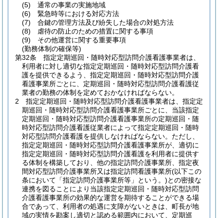
(5)
通常の事業の実施地域
(6)
緊急時等における対応方法
(7)
合鍵の管理方法及び紛失した場合の対処方法
(8)
虐待の防止のための措置に関する事項
(9)
その他運営に関する重要事項
(勤務体制の確保等)
第32条
指定定期巡回・随時対応型訪問介護看護事業者は、
利用者に対し適切な指定定期巡回・随時対応型訪問介護看
護を提供できるよう、指定定期巡回・随時対応型訪問介護
看護事業所ごとに、定期巡回・随時対応型訪問介護看護従
業者の勤務の体制を定めておかなければならない。
2
指定定期巡回・随時対応型訪問介護看護事業者は、指定定
期巡回・随時対応型訪問介護看護事業所ごとに、当該指定
定期巡回・随時対応型訪問介護看護事業所の定期巡回・随
時対応型訪問介護看護従業者によって指定定期巡回・随時
対応型訪問介護看護を提供しなければならない。
ただし、
指定定期巡回・随時対応型訪問介護看護事業所が、適切に
指定定期巡回・随時対応型訪問介護看護を利用者に提供す
る体制を構築しており、他の指定訪問介護事業所、指定夜
間対応型訪問介護事業所又は指定訪問看護事業所
(以下この
条において「指定訪問介護事業所等」という。)
との密接な
連携を図ることにより当該指定定期巡回・随時対応型訪問
介護看護事業所の効果的な運営を期待することができる場
合であって、利用者の処遇に支障がないときは、町長が地
域の実情を勘案し適切と認める範囲内において、定期巡