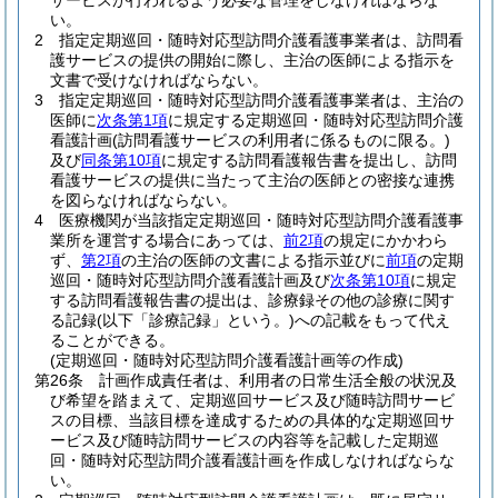
サービスが行われるよう必要な管理をしなければならな
い。
2
指定定期巡回・随時対応型訪問介護看護事業者は、訪問看
護サービスの提供の開始に際し、主治の医師による指示を
文書で受けなければならない。
3
指定定期巡回・随時対応型訪問介護看護事業者は、主治の
医師に
次条第1項
に規定する定期巡回・随時対応型訪問介護
看護計画
(訪問看護サービスの利用者に係るものに限る。)
及び
同条第10項
に規定する訪問看護報告書を提出し、訪問
看護サービスの提供に当たって主治の医師との密接な連携
を図らなければならない。
4
医療機関が当該指定定期巡回・随時対応型訪問介護看護事
業所を運営する場合にあっては、
前2項
の規定にかかわら
ず、
第2項
の主治の医師の文書による指示並びに
前項
の定期
巡回・随時対応型訪問介護看護計画及び
次条第10項
に規定
する訪問看護報告書の提出は、診療録その他の診療に関す
る記録
(以下「診療記録」という。)
への記載をもって代え
ることができる。
(定期巡回・随時対応型訪問介護看護計画等の作成)
第26条
計画作成責任者は、利用者の日常生活全般の状況及
び希望を踏まえて、定期巡回サービス及び随時訪問サービ
スの目標、当該目標を達成するための具体的な定期巡回サ
ービス及び随時訪問サービスの内容等を記載した定期巡
回・随時対応型訪問介護看護計画を作成しなければならな
い。