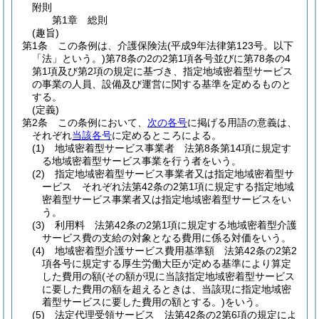
附則
第1章
総則
(趣旨)
第1条
この条例は、介護保険法
(平成9年法律第123号。以下
「法」という。)
第78条の2の2第1項各号並びに第78条の4
第1項及び第2項の規定に基づき、指定地域密着型サービス
の事業の人員、設備及び運営に関する基準を定めるものと
する。
(定義)
第2条
この条例において、
次の各号
に掲げる用語の意義は、
それぞれ
当該各号
に定めるところによる。
(1)
地域密着型サービス事業者 法第8条第14項に規定す
る地域密着型サービス事業を行う者をいう。
(2)
指定地域密着型サービス事業者又は指定地域密着型サ
ービス それぞれ法第42条の2第1項に規定する指定地域
密着型サービス事業者又は指定地域密着型サービスをい
う。
(3)
利用料 法第42条の2第1項に規定する地域密着型介護
サービス費の支給の対象となる費用に係る対価をいう。
(4)
地域密着型介護サービス費用基準額 法第42条の2第2
項各号に規定する厚生労働大臣が定める基準により算定
した費用の額
(その額が現に当該指定地域密着型サービス
に要した費用の額を超えるときは、当該現に指定地域密
着型サービスに要した費用の額とする。)
をいう。
(5)
法定代理受領サービス 法第42条の2第6項の規定によ