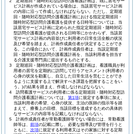
2
定期巡回・随時対応型訪問介護看護計画は、既に居宅サー
ビス計画が作成されている場合は、当該居宅サービス計画
の内容に沿って作成しなければならない。
ただし、定期巡
回・随時対応型訪問介護看護計画における指定定期巡回・
随時対応型訪問介護看護を提供する日時等については、当
該居宅サービス計画に定められた指定定期巡回・随時対応
型訪問介護看護が提供される日時等にかかわらず、当該居
宅サービス計画の内容並びに利用者の日常生活全般の状況
及び希望を踏まえ、計画作成責任者が決定することができ
る。
この場合において、計画作成責任者は、当該定期巡
回・随時対応型訪問介護看護計画を、当該利用者を担当す
る介護支援専門員に提出するものとする。
3
定期巡回・随時対応型訪問介護看護計画は、看護職員が利
用者の居宅を定期的に訪問して行うアセスメント
(利用者の
心身の状況を勘案し、自立した日常生活を営むことができ
るように支援する上で解決すべき課題を把握することをい
う。)
の結果を踏まえ、作成しなければならない。
4
訪問看護サービスの利用者に係る定期巡回・随時対応型訪
問介護看護計画については、
第1項
に規定する事項に加え、
当該利用者の希望、心身の状況、主治の医師の指示等を踏
まえて、療養上の目標、当該目標を達成するための具体的
なサービスの内容等を記載しなければならない。
5
計画作成責任者が常勤看護師等でない場合には、常勤看護
師等は、
前項
の記載に際し、必要な指導及び管理を行うと
ともに、
次項
に規定する利用者又はその家族に対する定期