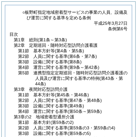
○板野町指定地域密着型サービスの事業の人員、設備及
び運営に関する基準を定める条例
平成25年3月27日
条例第6号
目次
第1章
総則
(第1条～第3条)
第2章
定期巡回・随時対応型訪問介護看護
第1節
基本方針等
(第4条・第5条)
第2節
人員に関する基準
(第6条・第7条)
第3節
設備に関する基準
(第8条)
第4節
運営に関する基準
(第9条～第42条)
第5節
連携型指定定期巡回・随時対応型訪問介護看護の
人員及び運営に関する基準の特例
(第43条・第
44条)
第3章
夜間対応型訪問介護
第1節
基本方針等
(第45条・第46条)
第2節
人員に関する基準
(第47条・第48条)
第3節
設備に関する基準
(第49条)
第4節
運営に関する基準
(第50条～第59条)
第3章の2
地域密着型通所介護
第1節
基本方針
(第59条の2)
第2節
人員に関する基準
(第59条の3・第59条の4)
第3節
設備に関する基準
(第59条の5)