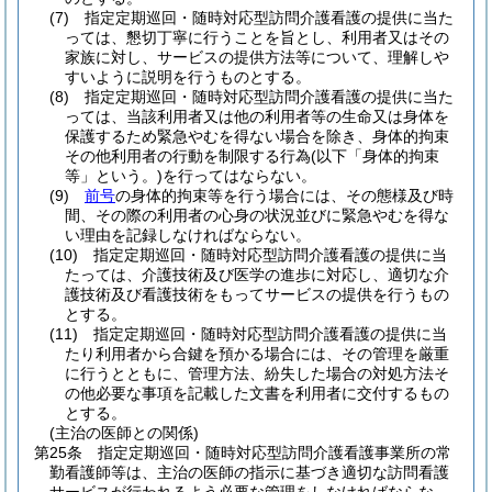
(7)
指定定期巡回・随時対応型訪問介護看護の提供に当た
っては、懇切丁寧に行うことを旨とし、利用者又はその
家族に対し、サービスの提供方法等について、理解しや
すいように説明を行うものとする。
(8)
指定定期巡回・随時対応型訪問介護看護の提供に当た
っては、当該利用者又は他の利用者等の生命又は身体を
保護するため緊急やむを得ない場合を除き、身体的拘束
その他利用者の行動を制限する行為
(以下「身体的拘束
等」という。)
を行ってはならない。
(9)
前号
の身体的拘束等を行う場合には、その態様及び時
間、その際の利用者の心身の状況並びに緊急やむを得な
い理由を記録しなければならない。
(10)
指定定期巡回・随時対応型訪問介護看護の提供に当
たっては、介護技術及び医学の進歩に対応し、適切な介
護技術及び看護技術をもってサービスの提供を行うもの
とする。
(11)
指定定期巡回・随時対応型訪問介護看護の提供に当
たり利用者から合鍵を預かる場合には、その管理を厳重
に行うとともに、管理方法、紛失した場合の対処方法そ
の他必要な事項を記載した文書を利用者に交付するもの
とする。
(主治の医師との関係)
第25条
指定定期巡回・随時対応型訪問介護看護事業所の常
勤看護師等は、主治の医師の指示に基づき適切な訪問看護