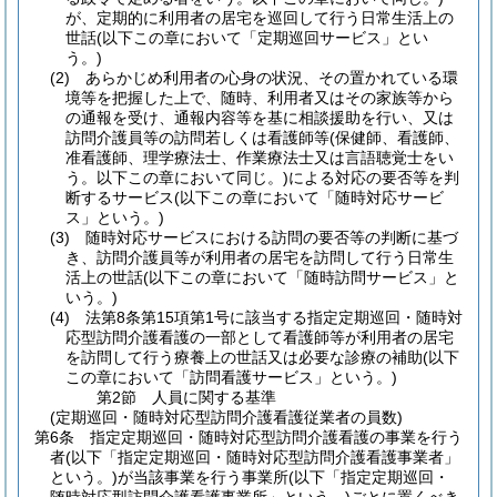
が、定期的に利用者の居宅を巡回して行う日常生活上の
世話
(以下この章において「定期巡回サービス」とい
う。)
(2)
あらかじめ利用者の心身の状況、その置かれている環
境等を把握した上で、随時、利用者又はその家族等から
の通報を受け、通報内容等を基に相談援助を行い、又は
訪問介護員等の訪問若しくは看護師等
(保健師、看護師、
准看護師、理学療法士、作業療法士又は言語聴覚士をい
う。以下この章において同じ。)
による対応の要否等を判
断するサービス
(以下この章において「随時対応サービ
ス」という。)
(3)
随時対応サービスにおける訪問の要否等の判断に基づ
き、訪問介護員等が利用者の居宅を訪問して行う日常生
活上の世話
(以下この章において「随時訪問サービス」と
いう。)
(4)
法第8条第15項第1号に該当する指定定期巡回・随時対
応型訪問介護看護の一部として看護師等が利用者の居宅
を訪問して行う療養上の世話又は必要な診療の補助
(以下
この章において「訪問看護サービス」という。)
第2節
人員に関する基準
(定期巡回・随時対応型訪問介護看護従業者の員数)
第6条
指定定期巡回・随時対応型訪問介護看護の事業を行う
者
(以下「指定定期巡回・随時対応型訪問介護看護事業者」
という。)
が当該事業を行う事業所
(以下「指定定期巡回・