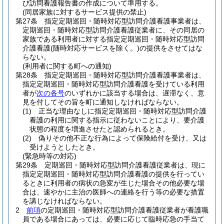
び訪問看護報告書の作成について準用する。
(同居家族に対するサービス提供の禁止)
第27条
指定定期巡回・随時対応型訪問介護看護事業者は、
定期巡回・随時対応型訪問介護看護従業者に、その同居の
家族である利用者に対する指定定期巡回・随時対応型訪問
介護看護
(随時対応サービスを除く。)
の提供をさせてはな
らない。
(利用者に関する町への通知)
第28条
指定定期巡回・随時対応型訪問介護看護事業者は、
指定定期巡回・随時対応型訪問介護看護を受けている利用
者が
次の各号
のいずれかに該当する場合は、遅滞なく、意
見を付してその旨を町に通知しなければならない。
(1)
正当な理由なしに指定定期巡回・随時対応型訪問介護
看護の利用に関する指示に従わないことにより、要介護
状態の程度を増進させたと認められるとき。
(2)
偽りその他不正な行為によって保険給付を受け、又は
受けようとしたとき。
(緊急時等の対応)
第29条
定期巡回・随時対応型訪問介護看護従業者は、現に
指定定期巡回・随時対応型訪問介護看護の提供を行ってい
るときに利用者の病状の急変が生じた場合その他必要な場
合は、速やかに主治の医師への連絡を行う等の必要な措置
を講じなければならない。
2
前項
の定期巡回・随時対応型訪問介護看護従業者が看護職
員である場合にあっては、必要に応じて臨時応急の手当て