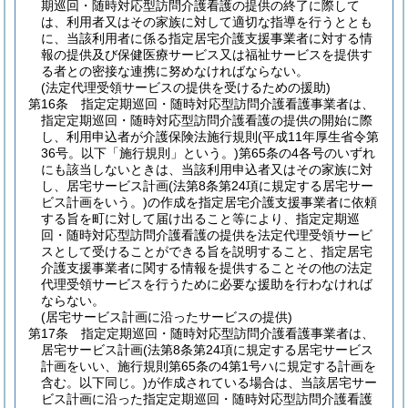
期巡回・随時対応型訪問介護看護の提供の終了に際して
は、利用者又はその家族に対して適切な指導を行うととも
に、当該利用者に係る指定居宅介護支援事業者に対する情
報の提供及び保健医療サービス又は福祉サービスを提供す
る者との密接な連携に努めなければならない。
(法定代理受領サービスの提供を受けるための援助)
第16条
指定定期巡回・随時対応型訪問介護看護事業者は、
指定定期巡回・随時対応型訪問介護看護の提供の開始に際
し、利用申込者が介護保険法施行規則
(平成11年厚生省令第
36号。以下「施行規則」という。)
第65条の4各号のいずれ
にも該当しないときは、当該利用申込者又はその家族に対
し、居宅サービス計画
(法第8条第24項に規定する居宅サー
ビス計画をいう。)
の作成を指定居宅介護支援事業者に依頼
する旨を町に対して届け出ること等により、指定定期巡
回・随時対応型訪問介護看護の提供を法定代理受領サービ
スとして受けることができる旨を説明すること、指定居宅
介護支援事業者に関する情報を提供することその他の法定
代理受領サービスを行うために必要な援助を行わなければ
ならない。
(居宅サービス計画に沿ったサービスの提供)
第17条
指定定期巡回・随時対応型訪問介護看護事業者は、
居宅サービス計画
(法第8条第24項に規定する居宅サービス
計画をいい、施行規則第65条の4第1号ハに規定する計画を
含む。以下同じ。)
が作成されている場合は、当該居宅サー
ビス計画に沿った指定定期巡回・随時対応型訪問介護看護