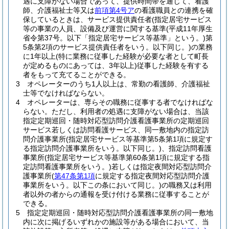
遇に支障がない場合であって、提供時間帯を通じて、看護
師、介護福祉士等又は
前項第4号ア
の看護職員との連携を確
保しているときは、サービス提供責任者
(指定居宅サービス
等の事業の人員、設備及び運営に関する基準
(平成11年厚生
省令第37号。以下「指定居宅サービス等基準」という。)
第
5条第2項のサービス提供責任者をいう。以下同じ。)
の業務
に1年以上
(特に業務に従事した経験が必要な者として町長
が定めるものにあっては、3年以上)
従事した経験を有する
者をもって充てることができる。
3
オペレーターのうち1人以上は、常勤の看護師、介護福祉
士等でなければならない。
4
オペレーターは、専らその職務に従事する者でなければな
らない。
ただし、利用者の処遇に支障がない場合は、当該
指定定期巡回・随時対応型訪問介護看護事業所の定期巡回
サービス若しくは訪問看護サービス、同一敷地内の指定訪
問介護事業所
(指定居宅サービス等基準第5条第1項に規定す
る指定訪問介護事業所をいう。以下同じ。)
、指定訪問看護
事業所
(指定居宅サービス等基準第60条第1項に規定する指
定訪問看護事業所をいう。)
若しくは指定夜間対応型訪問介
護事業所
(
第47条第1項
に規定する指定夜間対応型訪問介護
事業所をいう。以下この条において同じ。)
の職務又は利用
者以外の者からの通報を受け付ける業務に従事することが
できる。
5
指定定期巡回・随時対応型訪問介護看護事業所の同一敷地
内に次に掲げるいずれかの施設等がある場合において、当