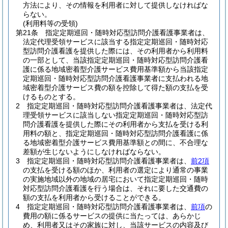
方法により、その情報を利用者に対して提供しなければな
らない。
(利用料等の受領)
第21条
指定定期巡回・随時対応型訪問介護看護事業者は、
法定代理受領サービスに該当する指定定期巡回・随時対応
型訪問介護看護を提供した際には、その利用者から利用料
の一部として、当該指定定期巡回・随時対応型訪問介護看
護に係る地域密着型介護サービス費用基準額から当該指定
定期巡回・随時対応型訪問介護看護事業者に支払われる地
域密着型介護サービス費の額を控除して得た額の支払を受
けるものとする。
2
指定定期巡回・随時対応型訪問介護看護事業者は、法定代
理受領サービスに該当しない指定定期巡回・随時対応型訪
問介護看護を提供した際にその利用者から支払を受ける利
用料の額と、指定定期巡回・随時対応型訪問介護看護に係
る地域密着型介護サービス費用基準額との間に、不合理な
差額が生じないようにしなければならない。
3
指定定期巡回・随時対応型訪問介護看護事業者は、
前2項
の支払を受ける額のほか、利用者の選定により通常の事業
の実施地域以外の地域の居宅において指定定期巡回・随時
対応型訪問介護看護を行う場合は、それに要した交通費の
額の支払を利用者から受けることができる。
4
指定定期巡回・随時対応型訪問介護看護事業者は、
前項
の
費用の額に係るサービスの提供に当たっては、あらかじ
め、利用者又はその家族に対し、当該サービスの内容及び