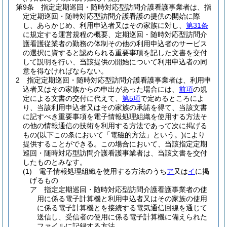
第9条
指定定期巡回・随時対応型訪問介護看護事業者は、指
定定期巡回・随時対応型訪問介護看護の提供の開始に際
し、あらかじめ、利用申込者又はその家族に対し、
第31条
に規定する運営規程の概要、定期巡回・随時対応型訪問介
護看護従業者の勤務の体制その他の利用申込者のサービス
の選択に資すると認められる重要事項を記した文書を交付
して説明を行い、当該提供の開始について利用申込者の同
意を得なければならない。
2
指定定期巡回・随時対応型訪問介護看護事業者は、利用申
込者又はその家族からの申出があった場合には、
前項
の規
定による文書の交付に代えて、
第5項
で定めるところによ
り、当該利用申込者又はその家族の承諾を得て、当該文書
に記すべき重要事項を電子情報処理組織を使用する方法そ
の他の情報通信の技術を利用する方法であって次に掲げる
もの
(以下この条において「電磁的方法」という。)
により
提供することができる。
この場合において、当該指定定期
巡回・随時対応型訪問介護看護事業者は、当該文書を交付
したものとみなす。
(1)
電子情報処理組織を使用する方法のうち
ア
又は
イ
に掲
げるもの
ア
指定定期巡回・随時対応型訪問介護看護事業者の使
用に係る電子計算機と利用申込者又はその家族の使用
に係る電子計算機とを接続する電気通信回線を通じて
送信し、受信者の使用に係る電子計算機に備えられた
ファイルに記録する方法