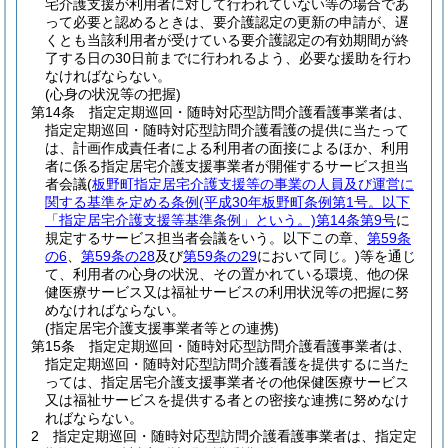
宅介護支援が利用者に対して行われていない等の場合であ
って必要と認めるときは、要介護認定の更新の申請が、遅
くとも当該利用者が受けている要介護認定の有効期間が終
了する日の30日前までに行われるよう、必要な援助を行わ
なければならない。
(心身の状況等の把握)
第14条
指定定期巡回・随時対応型訪問介護看護事業者は、
指定定期巡回・随時対応型訪問介護看護の提供に当たって
は、計画作成責任者による利用者の面接によるほか、利用
者に係る指定居宅介護支援事業者が開催するサービス担当
者会議
(
板野町指定居宅介護支援等の事業の人員及び運営に
関する基準を定める条例
(平成30年板野町条例第1号。以下
「指定居宅介護支援等基準条例」という。)
第14条第9号
に
規定するサービス担当者会議をいう。以下この章、
第59条
の6
、
第59条の28
及び
第59条の29
において同じ。)
等を通じ
て、利用者の心身の状況、その置かれている環境、他の保
健医療サービス又は福祉サービスの利用状況等の把握に努
めなければならない。
(指定居宅介護支援事業者等との連携)
第15条
指定定期巡回・随時対応型訪問介護看護事業者は、
指定定期巡回・随時対応型訪問介護看護を提供するに当た
っては、指定居宅介護支援事業者その他保健医療サービス
又は福祉サービスを提供する者との密接な連携に努めなけ
ればならない。
2
指定定期巡回・随時対応型訪問介護看護事業者は、指定定