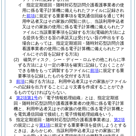
イ
指定定期巡回・随時対応型訪問介護看護事業者の使
用に係る電子計算機に備えられたファイルに記録され
た
前項
に規定する重要事項を電気通信回線を通じて利
用申込者又はその家族の閲覧に供し、当該利用申込者
又はその家族の使用に係る電子計算機に備えられたフ
ァイルに当該重要事項を記録する方法
(電磁的方法によ
る提供を受ける旨の承諾又は受けない旨の申出をする
場合にあっては、指定定期巡回・随時対応型訪問介護
看護事業者の使用に係る電子計算機に備えられたファ
イルにその旨を記録する方法)
(2)
磁気ディスク、シー・ディー・ロムその他これらに準
ずる方法により一定の事項を確実に記録しておくことが
できる物をもって調製するファイルに
前項
に規定する重
要事項を記録したものを交付する方法
3
前項
に掲げる方法は、利用申込者又はその家族がファイル
への記録を出力することにより文書を作成することができ
るものでなければならない。
4
第2項第1号
の「電子情報処理組織」とは、指定定期巡
回・随時対応型訪問介護看護事業者の使用に係る電子計算
機と、利用申込者又はその家族の使用に係る電子計算機と
を電気通信回線で接続した電子情報処理組織をいう。
5
指定定期巡回・随時対応型訪問介護看護事業者は、
第2項
の規定により
第1項
に規定する重要事項を提供しようとする
ときは、あらかじめ、当該利用申込者又はその家族に対