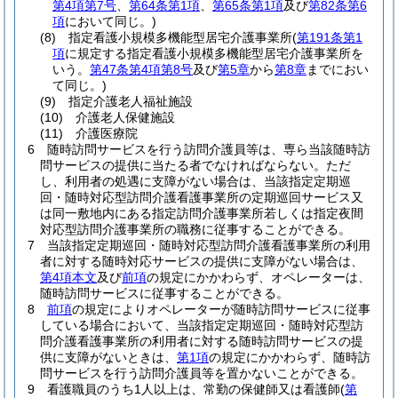
第4項第7号
、
第64条第1項
、
第65条第1項
及び
第82条第6
項
において同じ。)
(8)
指定看護小規模多機能型居宅介護事業所
(
第191条第1
項
に規定する指定看護小規模多機能型居宅介護事業所を
いう。
第47条第4項第8号
及び
第5章
から
第8章
までにおい
て同じ。)
(9)
指定介護老人福祉施設
(10)
介護老人保健施設
(11)
介護医療院
6
随時訪問サービスを行う訪問介護員等は、専ら当該随時訪
問サービスの提供に当たる者でなければならない。
ただ
し、利用者の処遇に支障がない場合は、当該指定定期巡
回・随時対応型訪問介護看護事業所の定期巡回サービス又
は同一敷地内にある指定訪問介護事業所若しくは指定夜間
対応型訪問介護事業所の職務に従事することができる。
7
当該指定定期巡回・随時対応型訪問介護看護事業所の利用
者に対する随時対応サービスの提供に支障がない場合は、
第4項本文
及び
前項
の規定にかかわらず、オペレーターは、
随時訪問サービスに従事することができる。
8
前項
の規定によりオペレーターが随時訪問サービスに従事
している場合において、当該指定定期巡回・随時対応型訪
問介護看護事業所の利用者に対する随時訪問サービスの提
供に支障がないときは、
第1項
の規定にかかわらず、随時訪
問サービスを行う訪問介護員等を置かないことができる。
9
看護職員のうち1人以上は、常勤の保健師又は看護師
(
第