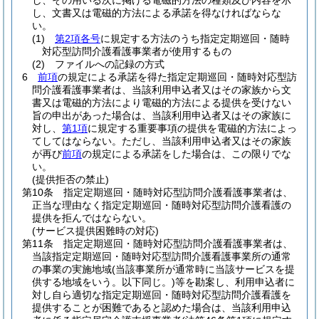
し、その用いる次に掲げる電磁的方法の種類及び内容を示
し、文書又は電磁的方法による承諾を得なければならな
い。
(1)
第2項各号
に規定する方法のうち指定定期巡回・随時
対応型訪問介護看護事業者が使用するもの
(2)
ファイルへの記録の方式
6
前項
の規定による承諾を得た指定定期巡回・随時対応型訪
問介護看護事業者は、当該利用申込者又はその家族から文
書又は電磁的方法により電磁的方法による提供を受けない
旨の申出があった場合は、当該利用申込者又はその家族に
対し、
第1項
に規定する重要事項の提供を電磁的方法によっ
てしてはならない。
ただし、当該利用申込者又はその家族
が再び
前項
の規定による承諾をした場合は、この限りでな
い。
(提供拒否の禁止)
第10条
指定定期巡回・随時対応型訪問介護看護事業者は、
正当な理由なく指定定期巡回・随時対応型訪問介護看護の
提供を拒んではならない。
(サービス提供困難時の対応)
第11条
指定定期巡回・随時対応型訪問介護看護事業者は、
当該指定定期巡回・随時対応型訪問介護看護事業所の通常
の事業の実施地域
(当該事業所が通常時に当該サービスを提
供する地域をいう。以下同じ。)
等を勘案し、利用申込者に
対し自ら適切な指定定期巡回・随時対応型訪問介護看護を
提供することが困難であると認めた場合は、当該利用申込