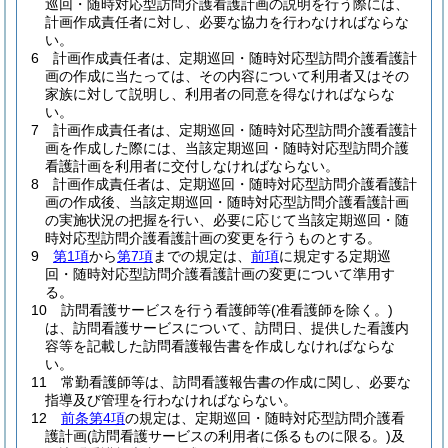
巡回・随時対応型訪問介護看護計画の説明を行う際には、
計画作成責任者に対し、必要な協力を行わなければならな
い。
6
計画作成責任者は、定期巡回・随時対応型訪問介護看護計
画の作成に当たっては、その内容について利用者又はその
家族に対して説明し、利用者の同意を得なければならな
い。
7
計画作成責任者は、定期巡回・随時対応型訪問介護看護計
画を作成した際には、当該定期巡回・随時対応型訪問介護
看護計画を利用者に交付しなければならない。
8
計画作成責任者は、定期巡回・随時対応型訪問介護看護計
画の作成後、当該定期巡回・随時対応型訪問介護看護計画
の実施状況の把握を行い、必要に応じて当該定期巡回・随
時対応型訪問介護看護計画の変更を行うものとする。
9
第1項
から
第7項
までの規定は、
前項
に規定する定期巡
回・随時対応型訪問介護看護計画の変更について準用す
る。
10
訪問看護サービスを行う看護師等
(准看護師を除く。)
は、訪問看護サービスについて、訪問日、提供した看護内
容等を記載した訪問看護報告書を作成しなければならな
い。
11
常勤看護師等は、訪問看護報告書の作成に関し、必要な
指導及び管理を行わなければならない。
12
前条第4項
の規定は、定期巡回・随時対応型訪問介護看
護計画
(訪問看護サービスの利用者に係るものに限る。)
及