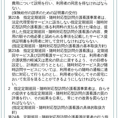
費用について説明を行い、利用者の同意を得なければなら
ない。
(保険給付の請求のための証明書の交付)
第22条
指定定期巡回・随時対応型訪問介護看護事業者は、
法定代理受領サービスに該当しない指定定期巡回・随時対
応型訪問介護看護に係る利用料の支払を受けた場合は、提
供した指定定期巡回・随時対応型訪問介護看護の内容、費
用の額その他必要と認められる事項を記載したサービス提
供証明書を利用者に対して交付しなければならない。
(指定定期巡回・随時対応型訪問介護看護の基本取扱方針)
第23条
指定定期巡回・随時対応型訪問介護看護は、定期巡
回サービス及び訪問看護サービスについては、利用者の要
介護状態の軽減又は悪化の防止に資するよう、その目標を
設定し、計画的に行うとともに、随時対応サービス及び随
時訪問サービスについては、利用者からの随時の通報に適
切に対応して行うものとし、利用者が安心してその居宅に
おいて生活を送ることができるようにしなければならな
い。
2
指定定期巡回・随時対応型訪問介護看護事業者は、自らそ
の提供する指定定期巡回・随時対応型訪問介護看護の質の
評価を行い、その結果を公表し、常にその改善を図らなけ
ればならない。
(指定定期巡回・随時対応型訪問介護看護の具体的取扱方
針)
第24条
定期巡回・随時対応型訪問介護看護従業者の行う指