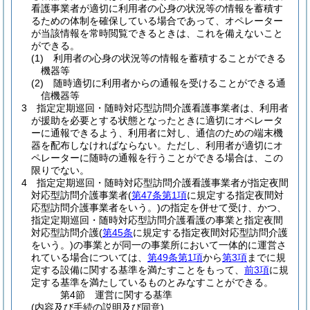
看護事業者が適切に利用者の心身の状況等の情報を蓄積す
るための体制を確保している場合であって、オペレーター
が当該情報を常時閲覧できるときは、これを備えないこと
ができる。
(1)
利用者の心身の状況等の情報を蓄積することができる
機器等
(2)
随時適切に利用者からの通報を受けることができる通
信機器等
3
指定定期巡回・随時対応型訪問介護看護事業者は、利用者
が援助を必要とする状態となったときに適切にオペレータ
ーに通報できるよう、利用者に対し、通信のための端末機
器を配布しなければならない。
ただし、利用者が適切にオ
ペレーターに随時の通報を行うことができる場合は、この
限りでない。
4
指定定期巡回・随時対応型訪問介護看護事業者が指定夜間
対応型訪問介護事業者
(
第47条第1項
に規定する指定夜間対
応型訪問介護事業者をいう。)
の指定を併せて受け、かつ、
指定定期巡回・随時対応型訪問介護看護の事業と指定夜間
対応型訪問介護
(
第45条
に規定する指定夜間対応型訪問介護
をいう。)
の事業とが同一の事業所において一体的に運営さ
れている場合については、
第49条第1項
から
第3項
までに規
定する設備に関する基準を満たすことをもって、
前3項
に規
定する基準を満たしているものとみなすことができる。
第4節
運営に関する基準
(内容及び手続の説明及び同意)