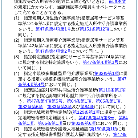
該施設等の入所者等の処遇に支障がないときは、
前項本文
の規定にかかわらず、当該施設等の職員をオペレーターと
して充てることができる。
(1)
指定短期入所生活介護事業所
(指定居宅サービス等基
準第121条第1項に規定する指定短期入所生活介護事業所
をいう。
第47条第4項第1号
及び
第151条第12項
において
同じ。)
(2)
指定短期入所療養介護事業所
(指定居宅サービス等基
準第142条第1項に規定する指定短期入所療養介護事業所
をいう。
第47条第4項第2号
において同じ。)
(3)
指定特定施設
(指定居宅サービス等基準第174条第1項
に規定する指定特定施設をいう。
第47条第4項第3号
にお
いて同じ。)
(4)
指定小規模多機能型居宅介護事業所
(
第82条第1項
に規
定する指定小規模多機能型居宅介護事業所をいう。
第47
条第4項第4号
において同じ。)
(5)
指定認知症対応型共同生活介護事業所
(
第110条第1項
に規定する指定認知症対応型共同生活介護事業所をい
う。
第47条第4項第5号
、
第64条第1項
、
第65条第1項
、
第82条第6項
、
第83条第3項
及び
第84条
において同じ。)
(6)
指定地域密着型特定施設
(
第129条第1項
に規定する指
定地域密着型特定施設をいう。
第47条第4項第6号
、
第64
条第1項
、
第65条第1項
及び
第82条第6項
において同じ。)
(7)
指定地域密着型介護老人福祉施設
(
第150条第1項
に規
定する指定地域密着型介護老人福祉施設をいう。
第47条