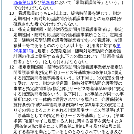
25条第1項
及び
第26条
において「常勤看護師等」という。)
でなければならない。
10
看護職員のうち1人以上は、提供時間帯を通じて、指定
定期巡回・随時対応型訪問介護看護事業者との連絡体制が
確保された者でなければならない。
11
指定定期巡回・随時対応型訪問介護看護事業者は、指定
定期巡回・随時対応型訪問介護看護事業所ごとに、定期巡
回・随時対応型訪問介護看護従業者であって看護師、介護
福祉士等であるもののうち1人以上を、利用者に対する
第
26条第1項
に規定する定期巡回・随時対応型訪問介護看護
計画の作成に従事する者
(以下この章において「計画作成責
任者」という。)
としなければならない。
12
指定定期巡回・随時対応型訪問介護看護事業者が指定訪
問看護事業者
(指定居宅サービス等基準第60条第1項に規定
する指定訪問看護事業者をいう。以下同じ。)
の指定を併せ
て受け、かつ、指定定期巡回・随時対応型訪問介護看護の
事業と指定訪問看護
(指定居宅サービス等基準第59条に規定
する指定訪問看護をいう。以下同じ。)
の事業とが同一の事
業所において一体的に運営されている場合に、介護保険法
施行条例
(平成24年徳島県条例第61号)
第5条本文の規定によ
りその例によることとされる指定居宅サービス等基準
(以下
「県基準としての指定居宅サービス等基準」という。)
第60
条第1項第1号イに規定する人員に関する基準を満たすとき
(同条第5項の規定により同条第1項第1号イ及び第2号に規
定する基準を満たしているものとみなされているとき及び