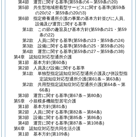
第4節
運営に関する基準
(第59条の6～第59条の20)
第5節
共生型地域密着型サービスに関する基準
(第59条
の20の2・第59条の20の3)
第6節
指定療養通所介護の事業の基本方針並びに人員、
設備及び運営に関する基準
第1款
この節の趣旨及び基本方針
(第59条の21・第59
条の22)
第2款
人員に関する基準
(第59条の23・第59条の24)
第3款
設備に関する基準
(第59条の25・第59条の26)
第4款
運営に関する基準
(第59条の27～第59条の38)
第4章
認知症対応型通所介護
第1節
基本方針
(第60条)
第2節
人員及び設備に関する基準
第1款
単独型指定認知症対応型通所介護及び併設型指
定認知症対応型通所介護
(第61条～第63条)
第2款
共用型指定認知症対応型通所介護
(第64条～第
66条)
第3節
運営に関する基準
(第67条～第80条)
第5章
小規模多機能型居宅介護
第1節
基本方針
(第81条)
第2節
人員に関する基準
(第82条～第84条)
第3節
設備に関する基準
(第85条・第86条)
第4節
運営に関する基準
(第87条～第108条)
第6章
認知症対応型共同生活介護
第1節
基本方針
(第109条)