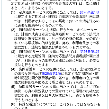
定定期巡回・随時対応型訪問介護看護の方針は、次に掲げ
るところによるものとする。
(1)
定期巡回サービスの提供に当たっては、
第26条第1項
に規定する定期巡回・随時対応型訪問介護看護計画に基
づき、利用者が安心してその居宅において生活を送るの
に必要な援助を行うものとする。
(2)
随時訪問サービスを適切に行うため、オペレーター
は、計画作成責任者及び定期巡回サービスを行う訪問介
護員等と密接に連携し、利用者の心身の状況、その置か
れている環境等の的確な把握に努め、利用者又はその家
族に対し、適切な相談及び助言を行うものとする。
(3)
随時訪問サービスの提供に当たっては、
第26条第1項
に規定する定期巡回・随時対応型訪問介護看護計画に基
づき、利用者からの随時の連絡に迅速に対応し、必要な
援助を行うものとする。
(4)
訪問看護サービスの提供に当たっては、主治の医師と
の密接な連携及び
第26条第1項
に規定する定期巡回・随
時対応型訪問介護看護計画に基づき、利用者の心身の機
能の維持回復を図るよう妥当適切に行うものとする。
(5)
訪問看護サービスの提供に当たっては、常に利用者の
病状、心身の状況及びその置かれている環境の的確な把
握に努め、利用者又はその家族に対し、適切な指導等を
行うものとする。
(6)
特殊な看護等については、これを行ってはならないも
のとする。