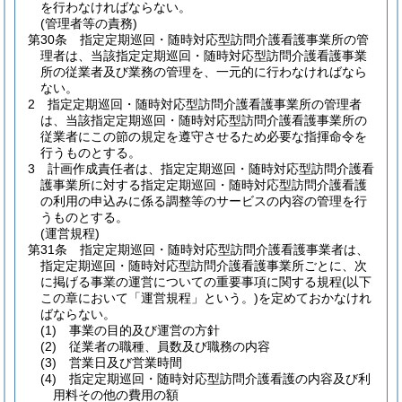
を行わなければならない。
(管理者等の責務)
第30条
指定定期巡回・随時対応型訪問介護看護事業所の管
理者は、当該指定定期巡回・随時対応型訪問介護看護事業
所の従業者及び業務の管理を、一元的に行わなければなら
ない。
2
指定定期巡回・随時対応型訪問介護看護事業所の管理者
は、当該指定定期巡回・随時対応型訪問介護看護事業所の
従業者にこの節の規定を遵守させるため必要な指揮命令を
行うものとする。
3
計画作成責任者は、指定定期巡回・随時対応型訪問介護看
護事業所に対する指定定期巡回・随時対応型訪問介護看護
の利用の申込みに係る調整等のサービスの内容の管理を行
うものとする。
(運営規程)
第31条
指定定期巡回・随時対応型訪問介護看護事業者は、
指定定期巡回・随時対応型訪問介護看護事業所ごとに、次
に掲げる事業の運営についての重要事項に関する規程
(以下
この章において「運営規程」という。)
を定めておかなけれ
ばならない。
(1)
事業の目的及び運営の方針
(2)
従業者の職種、員数及び職務の内容
(3)
営業日及び営業時間
(4)
指定定期巡回・随時対応型訪問介護看護の内容及び利
用料その他の費用の額