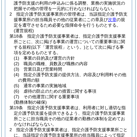
護予防支援の利用の申込みに係る調整、業務の実施状況の
把握その他の管理を一元的に行わなければならない。
2
指定介護予防支援事業所の管理者は、当該指定介護予防支
援事業所の担当職員その他の従業者にこの章及び
次章
の規
定を遵守させるため必要な指揮命令を行うものとする。
(運営規程)
第18条
指定介護予防支援事業者は、指定介護予防支援事業
所ごとに、次に掲げる事業の運営についての重要事項に関
する規程
(以下「運営規程」という。)
として次に掲げる事
項を定めるものとする。
(1)
事業の目的及び運営の方針
(2)
職員の職種、員数及び職務の内容
(3)
営業日及び営業時間
(4)
指定介護予防支援の提供方法、内容及び利用料その他
の費用の額
(5)
通常の事業の実施地域
(6)
虐待の防止のための措置に関する事項
(7)
その他運営に関する重要事項
(勤務体制の確保)
第19条
指定介護予防支援事業者は、利用者に対し適切な指
定介護予防支援を提供できるよう、指定介護予防支援事業
所ごとに担当職員その他の従業者の勤務の体制を定めてお
かなければならない。
2
指定介護予防支援事業者は、指定介護予防支援事業所ごと
に、当該指定介護予防支援事業所の担当職員によって指定