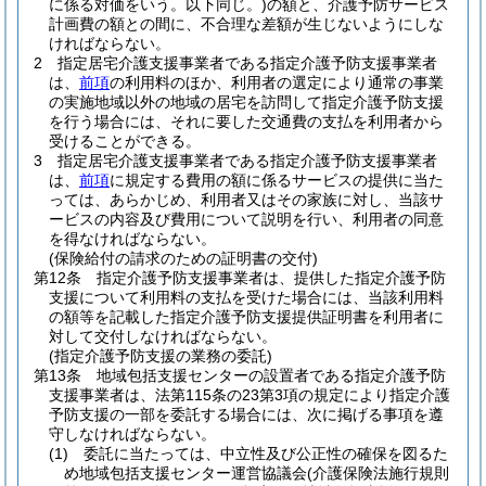
に係る対価をいう。以下同じ。)
の額と、介護予防サービス
計画費の額との間に、不合理な差額が生じないようにしな
ければならない。
2
指定居宅介護支援事業者である指定介護予防支援事業者
は、
前項
の利用料のほか、利用者の選定により通常の事業
の実施地域以外の地域の居宅を訪問して指定介護予防支援
を行う場合には、それに要した交通費の支払を利用者から
受けることができる。
3
指定居宅介護支援事業者である指定介護予防支援事業者
は、
前項
に規定する費用の額に係るサービスの提供に当た
っては、あらかじめ、利用者又はその家族に対し、当該サ
ービスの内容及び費用について説明を行い、利用者の同意
を得なければならない。
(保険給付の請求のための証明書の交付)
第12条
指定介護予防支援事業者は、提供した指定介護予防
支援について利用料の支払を受けた場合には、当該利用料
の額等を記載した指定介護予防支援提供証明書を利用者に
対して交付しなければならない。
(指定介護予防支援の業務の委託)
第13条
地域包括支援センターの設置者である指定介護予防
支援事業者は、法第115条の23第3項の規定により指定介護
予防支援の一部を委託する場合には、次に掲げる事項を遵
守しなければならない。
(1)
委託に当たっては、中立性及び公正性の確保を図るた
め地域包括支援センター運営協議会
(介護保険法施行規則