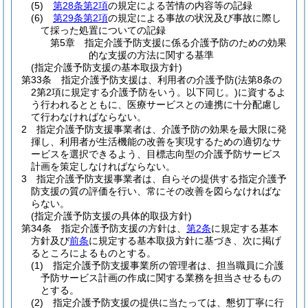
(5)
第28条第2項
の規定による苦情の内容等の記録
(6)
第29条第2項
の規定による事故の状況及び事故に際し
て採った処置についての記録
第5章
指定介護予防支援に係る介護予防のための効果
的な支援の方法に関する基準
(指定介護予防支援の基本取扱方針)
第33条
指定介護予防支援は、利用者の介護予防
(法第8条の
2第2項に規定する介護予防をいう。以下同じ。)
に資するよ
う行われるとともに、医療サービスとの連携に十分配慮し
て行わなければならない。
2
指定介護予防支援事業者は、介護予防の効果を最大限に発
揮し、利用者が生活機能の改善を実現するための適切なサ
ービスを選択できるよう、目標志向型の介護予防サービス
計画を策定しなければならない。
3
指定介護予防支援事業者は、自らその提供する指定介護予
防支援の質の評価を行い、常にその改善を図らなければな
らない。
(指定介護予防支援の具体的取扱方針)
第34条
指定介護予防支援の方針は、
第2条
に規定する基本
方針及び
前条
に規定する基本取扱方針に基づき、次に掲げ
るところによるものとする。
(1)
指定介護予防支援事業所の管理者は、担当職員に介護
予防サービス計画の作成に関する業務を担当させるもの
とする。
(2)
指定介護予防支援の提供に当たっては、懇切丁寧に行