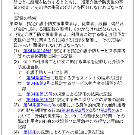
所ごとに経理を区分するとともに、指定介護予防支援の事
業の会計とその他の事業の会計とを区分しなければならな
い。
(記録の整備)
第32条
指定介護予防支援事業者は、従業者、設備、備品及
び会計に関する諸記録を整備しておかなければならない。
2
指定介護予防支援事業者は、利用者に対する指定介護予防
支援の提供に関する次に掲げる記録を整備し、その完結の
日から5年間保存しなければならない。
(1)
第34条第14号
に規定する指定介護予防サービス事業者
等との連絡調整に関する記録
(2)
個々の利用者ごとに次に掲げる事項を記載した介護予
防支援台帳
ア
介護予防サービス計画
イ
第34条第7号
に規定するアセスメントの結果の記録
ウ
第34条第9号
に規定するサービス担当者会議等の記
録
エ
第34条第15号
の規定による評価の結果の記録
オ
第34条第16号
に規定するモニタリングの結果の記録
(3)
第34条第2号の3
の規定による身体的拘束その他利用者
の行動を制限する行為
(
第34条第2号の2
及び
第2号の3
に
おいて「身体的拘束等」という。)
の態様及び時間、その
際の利用者の心身の状況並びに緊急やむを得ない理由の
記録
(4)
第16条
の規定による町への通知に係る記録