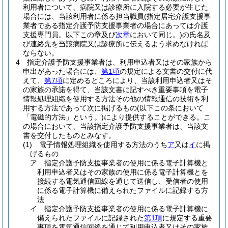
利用者について、病院又は診療所に入院する必要が生じた
場合には、当該利用者に係る担当職員
(指定居宅介護支援事
業者である指定介護予防支援事業者の場合にあっては介護
支援専門員。以下この章及び
次章
において同じ。)
の氏名及
び連絡先を当該病院又は診療所に伝えるよう求めなければ
ならない。
4
指定介護予防支援事業者は、利用申込者又はその家族から
申出があった場合には、
第1項
の規定による文書の交付に代
えて、
第7項
に定めるところにより、当該利用申込者又はそ
の家族の承諾を得て、当該文書に記すべき重要事項を電子
情報処理組織を使用する方法その他の情報通信の技術を利
用する方法であって次に掲げるもの
(以下この条において
「電磁的方法」という。)
により提供することができる。
こ
の場合において、当該指定介護予防支援事業者は、当該文
書を交付したものとみなす。
(1)
電子情報処理組織を使用する方法のうち
ア
又は
イ
に掲
げるもの
ア
指定介護予防支援事業者の使用に係る電子計算機と
利用申込者又はその家族の使用に係る電子計算機とを
接続する電気通信回線を通じて送信し、受信者の使用
に係る電子計算機に備えられたファイルに記録する方
法
イ
指定介護予防支援事業者の使用に係る電子計算機に
備えられたファイルに記録された
第1項
に規定する重要
事項を電気通信回線を通じて利用申込者又はその家族