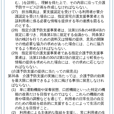
む。)
を説明し、理解を得た上で、その内容に沿って介護
予防サービス計画を作成しなければならない。
(27)
担当職員は、要支援認定を受けている利用者が要介
護認定を受けた場合には、指定居宅介護支援事業者と当
該利用者に係る必要な情報を提供する等の連携を図るも
のとする。
(28)
指定介護予防支援事業者は、法第115条の48第4項の
規定に基づき、同条第1項に規定する会議から、同条第2
項の検討を行うための資料又は情報の提供、意見の開陳
その他必要な協力の求めがあった場合には、これに協力
するよう努めなければならない。
(29)
指定居宅介護支援事業者である指定介護予防支援事
業者は、法第115条の30の2第1項の規定により町長から
情報の提供を求められた場合には、その求めに応じなけ
ればならない。
(介護予防支援の提供に当たっての留意点)
第35条
介護予防支援の実施に当たっては、介護予防の効果
を最大限に発揮できるよう次に掲げる事項に留意しなけれ
ばならない。
(1)
単に運動機能や栄養状態、口腔機能といった特定の機
能の改善だけを目指すものではなく、これらの機能の改
善や環境の調整などを通じて、利用者の日常生活の自立
のための取組を総合的に支援することによって生活の質
の向上を目指すこと。
(2)
利用者による主体的な取組を支援し、常に利用者の生