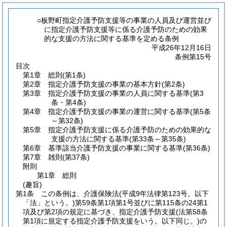
○板野町指定介護予防支援等の事業の人員及び運営並び
に指定介護予防支援等に係る介護予防のための効果
的な支援の方法に関する基準を定める条例
平成26年12月16日
条例第15号
目次
第1章
総則
(第1条)
第2章
指定介護予防支援の事業の基本方針
(第2条)
第3章
指定介護予防支援の事業の人員に関する基準
(第3
条・第4条)
第4章
指定介護予防支援の事業の運営に関する基準
(第5条
～第32条)
第5章
指定介護予防支援に係る介護予防のための効果的な
支援の方法に関する基準
(第33条～第35条)
第6章
基準該当介護予防支援の事業に関する基準
(第36条)
第7章
雑則
(第37条)
附則
第1章
総則
(趣旨)
第1条
この条例は、介護保険法
(平成9年法律第123号。以下
「法」という。)
第59条第1項第1号並びに第115条の24第1
項及び第2項の規定に基づき、指定介護予防支援
(法第58条
第1項に規定する指定介護予防支援をいう。以下同じ。)
の