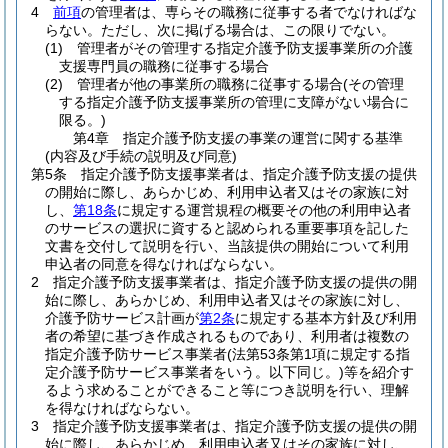
4
前項
の管理者は、専らその職務に従事する者でなければな
らない。
ただし、次に掲げる場合は、この限りでない。
(1)
管理者がその管理する指定介護予防支援事業所の介護
支援専門員の職務に従事する場合
(2)
管理者が他の事業所の職務に従事する場合
(その管理
する指定介護予防支援事業所の管理に支障がない場合に
限る。)
第4章
指定介護予防支援の事業の運営に関する基準
(内容及び手続の説明及び同意)
第5条
指定介護予防支援事業者は、指定介護予防支援の提供
の開始に際し、あらかじめ、利用申込者又はその家族に対
し、
第18条
に規定する運営規程の概要その他の利用申込者
のサービスの選択に資すると認められる重要事項を記した
文書を交付して説明を行い、当該提供の開始について利用
申込者の同意を得なければならない。
2
指定介護予防支援事業者は、指定介護予防支援の提供の開
始に際し、あらかじめ、利用申込者又はその家族に対し、
介護予防サービス計画が
第2条
に規定する基本方針及び利用
者の希望に基づき作成されるものであり、利用者は複数の
指定介護予防サービス事業者
(法第53条第1項に規定する指
定介護予防サービス事業者をいう。以下同じ。)
等を紹介す
るよう求めることができること等につき説明を行い、理解
を得なければならない。
3
指定介護予防支援事業者は、指定介護予防支援の提供の開
始に際し、あらかじめ、利用申込者又はその家族に対し、