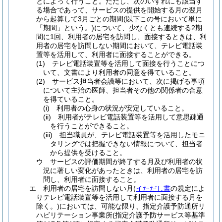
とによって行うこと。
ただし、次のいずれにも該当す
る場合であって、サービスの提供を開始する月の翌月
から起算して3月ごとの期間
(以下この号において単に
「期間」という。)
について、少なくとも連続する2期
間に1回、利用者の居宅を訪問し、面接するときは、利
用者の居宅を訪問しない期間において、テレビ電話装
置等を活用して、利用者に面接することができる。
(1)
テレビ電話装置等を活用して面接を行うことにつ
いて、文書により利用者の同意を得ていること。
(2)
サービス担当者会議等において、次に掲げる事項
について主治の医師、担当者その他の関係者の合意
を得ていること。
(i)
利用者の心身の状況が安定していること。
(ii)
利用者がテレビ電話装置等を活用して意思疎通
を行うことができること。
(iii)
担当職員が、テレビ電話装置等を活用したモニ
タリングでは把握できない情報について、担当者
から提供を受けること。
ウ
サービスの評価期間が終了する月及び利用者の状
況に著しい変化があったときは、利用者の居宅を訪
問し、利用者に面接すること。
エ
利用者の居宅を訪問しない月
(
イただし書
の規定によ
りテレビ電話装置等を活用して利用者に面接する月を
除く。)
においては、可能な限り、指定介護予防通所リ
ハビリテーション事業所
(指定介護予防サービス等基準