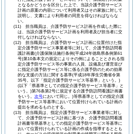
となるかどうかを区分した上で、当該介護予防サービス
計画の原案の内容について利用者又はその家族に対して
説明し、文書により利用者の同意を得なければならな
い。
(11)
担当職員は、介護予防サービス計画を作成した際に
は、当該介護予防サービス計画を利用者及び担当者に交
付しなければならない。
(12)
担当職員は、介護予防サービス計画に位置付けた指
定介護予防サービス事業者等に対して、介護予防訪問看
護計画書
(介護保険法施行条例
(平成24年徳島県条例第61
号)
第10条本文の規定によりその例によることとされる指
定介護予防サービス等の事業の人員、設備及び運営並び
に指定介護予防サービス等に係る介護予防のための効果
的な支援の方法に関する基準
(平成18年厚生労働省令第
35号。以下「指定介護予防サービス等基準」という。)
(以下「県基準としての指定介護予防サービス等基準」と
いう。)
第76条第2号に規定する介護予防訪問看護計画書
をいう。
次号
において同じ。)
等県基準としての指定介護
予防サービス等基準において位置付けられている計画の
提出を求めるものとする。
(13)
担当職員は、指定介護予防サービス事業者等に対し
て、介護予防サービス計画に基づき、介護予防訪問看護
計画書等県基準としての指定介護予防サービス等基準に
おいて位置付けられている計画の作成を指導するととも