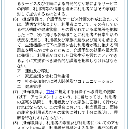
るサービス及び住民による自発的な活動によるサービス
の内容、利用料等の情報を適正に利用者又はその家族に
対して提供するものとする。
(6)
担当職員は、介護予防サービス計画の作成に当たって
は、適切な方法により、利用者について、その有してい
る生活機能や健康状態、その置かれている環境等を把握
した上で、次に掲げる各領域ごとに利用者の日常生活の
状況を把握し、利用者及び家族の意欲及び意向を踏まえ
て、生活機能の低下の原因を含む利用者が現に抱える問
題点を明らかにするとともに、介護予防の効果を最大限
に発揮し、利用者が自立した日常生活を営むことができ
るように支援すべき総合的な課題を把握しなければなら
ない。
ア
運動及び移動
イ
家庭生活を含む日常生活
ウ
社会参加並びに対人関係及びコミュニケーション
エ
健康管理
(7)
担当職員は、
前号
に規定する解決すべき課題の把握
(以下「アセスメント」という。)
に当たっては、利用者
の居宅を訪問し、利用者及びその家族に面接して行わな
ければならない。
この場合において、担当職員は、面接
の趣旨を利用者及びその家族に対して十分に説明し、理
解を得なければならない。
(8)
担当職員は、利用者の希望及び利用者についてのアセ
スメントの結果、利用者が目標とする生活、専門的観点