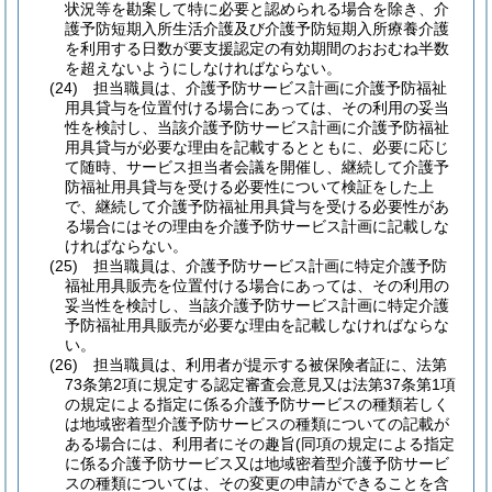
状況等を勘案して特に必要と認められる場合を除き、介
護予防短期入所生活介護及び介護予防短期入所療養介護
を利用する日数が要支援認定の有効期間のおおむね半数
を超えないようにしなければならない。
(24)
担当職員は、介護予防サービス計画に介護予防福祉
用具貸与を位置付ける場合にあっては、その利用の妥当
性を検討し、当該介護予防サービス計画に介護予防福祉
用具貸与が必要な理由を記載するとともに、必要に応じ
て随時、サービス担当者会議を開催し、継続して介護予
防福祉用具貸与を受ける必要性について検証をした上
で、継続して介護予防福祉用具貸与を受ける必要性があ
る場合にはその理由を介護予防サービス計画に記載しな
ければならない。
(25)
担当職員は、介護予防サービス計画に特定介護予防
福祉用具販売を位置付ける場合にあっては、その利用の
妥当性を検討し、当該介護予防サービス計画に特定介護
予防福祉用具販売が必要な理由を記載しなければならな
い。
(26)
担当職員は、利用者が提示する被保険者証に、法第
73条第2項に規定する認定審査会意見又は法第37条第1項
の規定による指定に係る介護予防サービスの種類若しく
は地域密着型介護予防サービスの種類についての記載が
ある場合には、利用者にその趣旨
(同項の規定による指定
に係る介護予防サービス又は地域密着型介護予防サービ
スの種類については、その変更の申請ができることを含