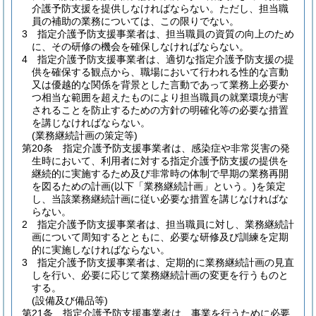
介護予防支援を提供しなければならない。
ただし、担当職
員の補助の業務については、この限りでない。
3
指定介護予防支援事業者は、担当職員の資質の向上のため
に、その研修の機会を確保しなければならない。
4
指定介護予防支援事業者は、適切な指定介護予防支援の提
供を確保する観点から、職場において行われる性的な言動
又は優越的な関係を背景とした言動であって業務上必要か
つ相当な範囲を超えたものにより担当職員の就業環境が害
されることを防止するための方針の明確化等の必要な措置
を講じなければならない。
(業務継続計画の策定等)
第20条
指定介護予防支援事業者は、感染症や非常災害の発
生時において、利用者に対する指定介護予防支援の提供を
継続的に実施するため及び非常時の体制で早期の業務再開
を図るための計画
(以下「業務継続計画」という。)
を策定
し、当該業務継続計画に従い必要な措置を講じなければな
らない。
2
指定介護予防支援事業者は、担当職員に対し、業務継続計
画について周知するとともに、必要な研修及び訓練を定期
的に実施しなければならない。
3
指定介護予防支援事業者は、定期的に業務継続計画の見直
しを行い、必要に応じて業務継続計画の変更を行うものと
する。
(設備及び備品等)
第21条
指定介護予防支援事業者は、事業を行うために必要