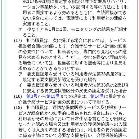
第117条第1項に規定する指定介護予防通所リハビリテ
ーション事業所をいう。)
を訪問する等の方法により利
用者に面接するよう努めるとともに、当該面接ができ
ない場合にあっては、電話等により利用者との連絡を
実施すること。
オ
少なくとも1月に1回、モニタリングの結果を記録す
ること。
(17)
担当職員は、次に掲げる場合においては、サービス
担当者会議の開催により、介護予防サービス計画の変更
の必要性について、担当者から、専門的な見地からの意
見を求めるものとする。
ただし、やむを得ない理由があ
る場合については、担当者に対する照会等により意見を
求めることができるものとする。
ア
要支援認定を受けている利用者が法第33条第2項に
規定する要支援更新認定を受けた場合
イ
要支援認定を受けている利用者が法第33条の2第1項
に規定する要支援状態区分の変更の認定を受けた場合
(18)
第3号
から
第13号
までの規定は、
第14号
に規定する
介護予防サービス計画の変更について準用する。
(19)
担当職員は、適切な保健医療サービス及び福祉サー
ビスが総合的かつ効率的に提供された場合においても、
利用者がその居宅において日常生活を営むことが困難と
なったと認める場合又は利用者が介護保険施設への入院
若しくは入所を希望する場合には、利用者の要介護認定
に係る申請について必要な支援を行い、介護保険施設へ