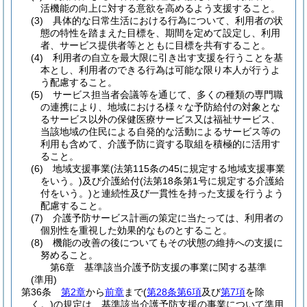
活機能の向上に対する意欲を高めるよう支援すること。
(3)
具体的な日常生活における行為について、利用者の状
態の特性を踏まえた目標を、期間を定めて設定し、利用
者、サービス提供者等とともに目標を共有すること。
(4)
利用者の自立を最大限に引き出す支援を行うことを基
本とし、利用者のできる行為は可能な限り本人が行うよ
う配慮すること。
(5)
サービス担当者会議等を通じて、多くの種類の専門職
の連携により、地域における様々な予防給付の対象とな
るサービス以外の保健医療サービス又は福祉サービス、
当該地域の住民による自発的な活動によるサービス等の
利用も含めて、介護予防に資する取組を積極的に活用す
ること。
(6)
地域支援事業
(法第115条の45に規定する地域支援事業
をいう。)
及び介護給付
(法第18条第1号に規定する介護給
付をいう。)
と連続性及び一貫性を持った支援を行うよう
配慮すること。
(7)
介護予防サービス計画の策定に当たっては、利用者の
個別性を重視した効果的なものとすること。
(8)
機能の改善の後についてもその状態の維持への支援に
努めること。
第6章
基準該当介護予防支援の事業に関する基準
(準用)
第36条
第2章
から
前章
まで
(
第28条第6項
及び
第7項
を除
く。)
の規定は、基準該当介護予防支援の事業について準用