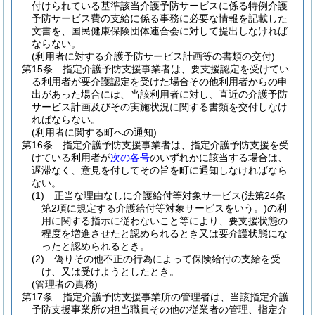
付けられている基準該当介護予防サービスに係る特例介護
予防サービス費の支給に係る事務に必要な情報を記載した
文書を、国民健康保険団体連合会に対して提出しなければ
ならない。
(利用者に対する介護予防サービス計画等の書類の交付)
第15条
指定介護予防支援事業者は、要支援認定を受けてい
る利用者が要介護認定を受けた場合その他利用者からの申
出があった場合には、当該利用者に対し、直近の介護予防
サービス計画及びその実施状況に関する書類を交付しなけ
ればならない。
(利用者に関する町への通知)
第16条
指定介護予防支援事業者は、指定介護予防支援を受
けている利用者が
次の各号
のいずれかに該当する場合は、
遅滞なく、意見を付してその旨を町に通知しなければなら
ない。
(1)
正当な理由なしに介護給付等対象サービス
(法第24条
第2項に規定する介護給付等対象サービスをいう。)
の利
用に関する指示に従わないこと等により、要支援状態の
程度を増進させたと認められるとき又は要介護状態にな
ったと認められるとき。
(2)
偽りその他不正の行為によって保険給付の支給を受
け、又は受けようとしたとき。
(管理者の責務)
第17条
指定介護予防支援事業所の管理者は、当該指定介護
予防支援事業所の担当職員その他の従業者の管理、指定介