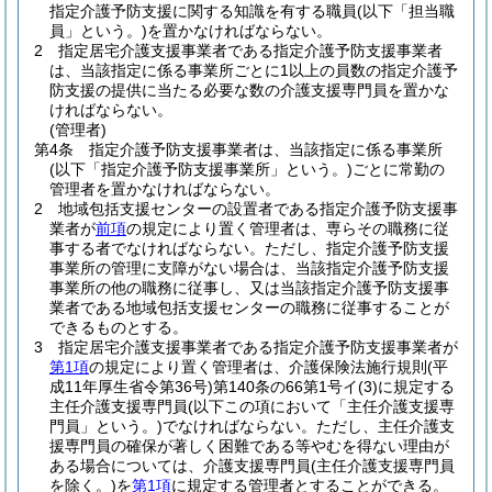
指定介護予防支援に関する知識を有する職員
(以下「担当職
員」という。)
を置かなければならない。
2
指定居宅介護支援事業者である指定介護予防支援事業者
は、当該指定に係る事業所ごとに1以上の員数の指定介護予
防支援の提供に当たる必要な数の介護支援専門員を置かな
ければならない。
(管理者)
第4条
指定介護予防支援事業者は、当該指定に係る事業所
(以下「指定介護予防支援事業所」という。)
ごとに常勤の
管理者を置かなければならない。
2
地域包括支援センターの設置者である指定介護予防支援事
業者が
前項
の規定により置く管理者は、専らその職務に従
事する者でなければならない。
ただし、指定介護予防支援
事業所の管理に支障がない場合は、当該指定介護予防支援
事業所の他の職務に従事し、又は当該指定介護予防支援事
業者である地域包括支援センターの職務に従事することが
できるものとする。
3
指定居宅介護支援事業者である指定介護予防支援事業者が
第1項
の規定により置く管理者は、介護保険法施行規則
(平
成11年厚生省令第36号)
第140条の66第1号イ
(3)
に規定する
主任介護支援専門員
(以下この項において「主任介護支援専
門員」という。)
でなければならない。
ただし、主任介護支
援専門員の確保が著しく困難である等やむを得ない理由が
ある場合については、介護支援専門員
(主任介護支援専門員
を除く。)
を
第1項
に規定する管理者とすることができる。