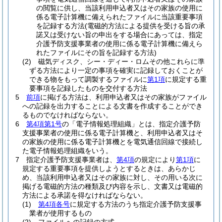
の閲覧に供し、当該利用申込者又はその家族の使用に
係る電子計算機に備えられたファイルに当該重要事項
を記録する方法
(電磁的方法による提供を受ける旨の承
諾又は受けない旨の申出をする場合にあっては、指定
介護予防支援事業者の使用に係る電子計算機に備えら
れたファイルにその旨を記録する方法)
(2)
磁気ディスク、シー・ディー・ロムその他これらに準
ずる方法により一定の事項を確実に記録しておくことが
できる物をもって調製するファイルに
第1項
に規定する重
要事項を記録したものを交付する方法
5
前項
に掲げる方法は、利用申込者又はその家族がファイル
への記録を出力することによる文書を作成することができ
るものでなければならない。
6
第4項第1号
の「電子情報処理組織」とは、指定介護予防
支援事業者の使用に係る電子計算機と、利用申込者又はそ
の家族の使用に係る電子計算機とを電気通信回線で接続し
た電子情報処理組織をいう。
7
指定介護予防支援事業者は、
第4項
の規定により
第1項
に
規定する重要事項を提供しようとするときは、あらかじ
め、当該利用申込者又はその家族に対し、その用いる次に
掲げる電磁的方法の種類及び内容を示し、文書又は電磁的
方法による承諾を得なければならない。
(1)
第4項各号
に規定する方法のうち指定介護予防支援事
業者が使用するもの