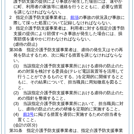
護予防支援の提供により事故が発生した場合には、速やか
に町、利用者の家族等に連絡を行うとともに、必要な措置
を講じなければならない。
2
指定介護予防支援事業者は、
前項
の事故の状況及び事故に
際して採った処置について記録しなければならない。
3
指定介護予防支援事業者は、利用者に対する指定介護予防
支援の提供により賠償すべき事故が発生した場合には、損
害賠償を速やかに行わなければならない。
(虐待の防止)
第30条
指定介護予防支援事業者は、虐待の発生又はその再
発を防止するため、次に掲げる措置を講じなければならな
い。
(1)
当該指定介護予防支援事業所における虐待の防止のた
めの対策を検討する委員会
(テレビ電話装置等を活用して
行うことができるものとする。)
を定期的に開催するとと
もに、その結果について、担当職員に周知徹底を図るこ
と。
(2)
当該指定介護予防支援事業所における虐待の防止のた
めの指針を整備すること。
(3)
当該指定介護予防支援事業所において、担当職員に対
し、虐待の防止のための研修を定期的に実施すること。
(4)
前3号
に掲げる措置を適切に実施するための担当者を
置くこと。
(会計の区分)
第31条
指定介護予防支援事業者は、指定介護予防支援事業