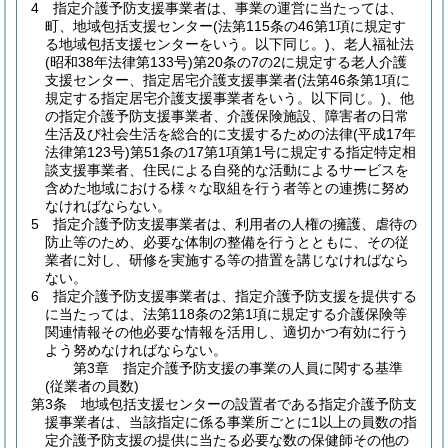
4
指定介護予防支援事業者は、事業の運営に当たっては、
町、地域包括支援センター
(法第115条の46第1項に規定す
る地域包括支援センターをいう。以下同じ。)
、老人福祉法
(昭和38年法律第133号)
第20条の7の2に規定する老人介護
支援センター、指定居宅介護支援事業者
(法第46条第1項に
規定する指定居宅介護支援事業者をいう。以下同じ。)
、他
の指定介護予防支援事業者、介護保険施設、障害者の日常
生活及び社会生活を総合的に支援するための法律
(平成17年
法律第123号)
第51条の17第1項第1号に規定する指定特定相
談支援事業者、住民による自発的な活動によるサービスを
含めた地域における様々な取組を行う者等との連携に努め
なければならない。
5
指定介護予防支援事業者は、利用者の人権の擁護、虐待の
防止等のため、必要な体制の整備を行うとともに、その従
業者に対し、研修を実施する等の措置を講じなければなら
ない。
6
指定介護予防支援事業者は、指定介護予防支援を提供する
に当たっては、法第118条の2第1項に規定する介護保険等
関連情報その他必要な情報を活用し、適切かつ有効に行う
よう努めなければならない。
第3章
指定介護予防支援の事業の人員に関する基準
(従業者の員数)
第3条
地域包括支援センターの設置者である指定介護予防支
援事業者は、当該指定に係る事業所ごとに1以上の員数の指
定介護予防支援の提供に当たる必要な数の保健師その他の