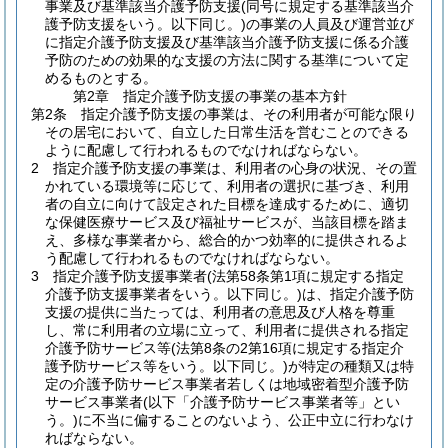
事業及び基準該当介護予防支援
(同号に規定する基準該当介
護予防支援をいう。以下同じ。)
の事業の人員及び運営並び
に指定介護予防支援及び基準該当介護予防支援に係る介護
予防のための効果的な支援の方法に関する基準について定
めるものとする。
第2章
指定介護予防支援の事業の基本方針
第2条
指定介護予防支援の事業は、その利用者が可能な限り
その居宅において、自立した日常生活を営むことのできる
ように配慮して行われるものでなければならない。
2
指定介護予防支援の事業は、利用者の心身の状況、その置
かれている環境等に応じて、利用者の選択に基づき、利用
者の自立に向けて設定された目標を達成するために、適切
な保健医療サービス及び福祉サービスが、当該目標を踏ま
え、多様な事業者から、総合的かつ効率的に提供されるよ
う配慮して行われるものでなければならない。
3
指定介護予防支援事業者
(法第58条第1項に規定する指定
介護予防支援事業者をいう。以下同じ。)
は、指定介護予防
支援の提供に当たっては、利用者の意思及び人格を尊重
し、常に利用者の立場に立って、利用者に提供される指定
介護予防サービス等
(法第8条の2第16項に規定する指定介
護予防サービス等をいう。以下同じ。)
が特定の種類又は特
定の介護予防サービス事業者若しくは地域密着型介護予防
サービス事業者
(以下「介護予防サービス事業者等」とい
う。)
に不当に偏することのないよう、公正中立に行わなけ
ればならない。