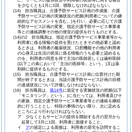
に、サービスの提供状況や利用者の状態等に関する報告
を少なくとも1月に1回、聴取しなければならない。
(14)
担当職員は、介護予防サービス計画の作成後、介護
予防サービス計画の実施状況の把握
(利用者についての継
続的なアセスメントを含む。)
を行い、必要に応じて介護
予防サービス計画の変更、指定介護予防サービス事業者
等との連絡調整その他の便宜の提供を行うものとする。
(14)の2
担当職員は、指定介護予防サービス事業者等から
利用者に係る情報の提供を受けたときその他必要と認め
るときは、利用者の服薬状況、口腔機能その他の利用者
の心身又は生活の状況に係る情報のうち必要と認めるも
のを、利用者の同意を得て主治の医師若しくは歯科医師
(以下この条において「主治の医師等」という。)
又は薬
剤師に提供するものとする。
(15)
担当職員は、介護予防サービス計画に位置付けた期
間が終了するときは、当該介護予防サービス計画の目標
の達成状況について評価しなければならない。
(16)
担当職員は、
第14号
に規定する実施状況の把握
(以下
「モニタリング」という。)
に当たっては、利用者及びそ
の家族、指定介護予防サービス事業者等との連絡を継続
的に行うこととし、特段の事情のない限り、次に定める
ところにより行わなければならない。
ア
少なくともサービスの提供を開始する月の翌月から
起算して3月に1回、利用者に面接すること。
イ
ア
の規定による面接は、利用者の居宅を訪問するこ