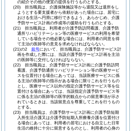
の紹介その他の便宜の提供を行うものとする。
(20)
担当職員は、介護保険施設等から退院又は退所をし
ようとする要支援者から依頼があった場合には、居宅に
おける生活へ円滑に移行できるよう、あらかじめ、介護
予防サービス計画の作成等の援助を行うものとする。
(21)
担当職員は、利用者が介護予防訪問看護、介護予防
通所リハビリテーション等の医療サービスの利用を希望
している場合その他必要な場合には、利用者の同意を得
て主治の医師等の意見を求めなければならない。
(21)の2
前号
において、担当職員は、介護予防サービス計
画を作成した際には、当該介護予防サービス計画を主治
の医師等に交付しなければならない。
(22)
担当職員は、介護予防サービス計画に介護予防訪問
看護、介護予防通所リハビリテーション等の医療サービ
スを位置付ける場合にあっては、当該医療サービスに係
る主治の医師等の指示がある場合に限りこれを行うもの
とし、医療サービス以外の指定介護予防サービス等を位
置付ける場合にあっては、当該指定介護予防サービス等
に係る主治の医師等の医学的観点からの留意事項が示さ
れているときは、当該留意点を尊重してこれを行うもの
とする。
(23)
担当職員は、介護予防サービス計画に介護予防短期
入所生活介護又は介護予防短期入所療養介護を位置付け
る場合にあっては、利用者の居宅における自立した日常
生活の維持に十分に留意するものとし、利用者の心身の