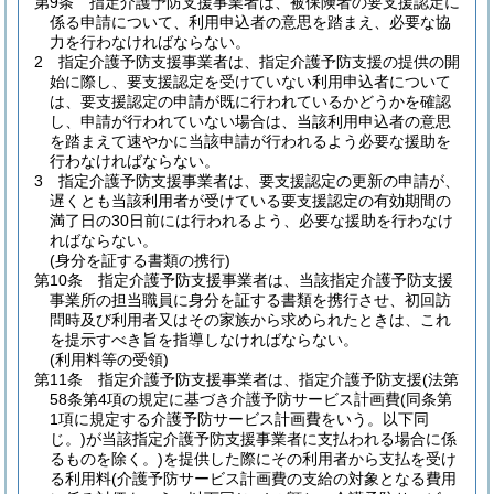
第9条
指定介護予防支援事業者は、被保険者の要支援認定に
係る申請について、利用申込者の意思を踏まえ、必要な協
力を行わなければならない。
2
指定介護予防支援事業者は、指定介護予防支援の提供の開
始に際し、要支援認定を受けていない利用申込者について
は、要支援認定の申請が既に行われているかどうかを確認
し、申請が行われていない場合は、当該利用申込者の意思
を踏まえて速やかに当該申請が行われるよう必要な援助を
行わなければならない。
3
指定介護予防支援事業者は、要支援認定の更新の申請が、
遅くとも当該利用者が受けている要支援認定の有効期間の
満了日の30日前には行われるよう、必要な援助を行わなけ
ればならない。
(身分を証する書類の携行)
第10条
指定介護予防支援事業者は、当該指定介護予防支援
事業所の担当職員に身分を証する書類を携行させ、初回訪
問時及び利用者又はその家族から求められたときは、これ
を提示すべき旨を指導しなければならない。
(利用料等の受領)
第11条
指定介護予防支援事業者は、指定介護予防支援
(法第
58条第4項の規定に基づき介護予防サービス計画費
(同条第
1項に規定する介護予防サービス計画費をいう。以下同
じ。)
が当該指定介護予防支援事業者に支払われる場合に係
るものを除く。)
を提供した際にその利用者から支払を受け
る利用料
(介護予防サービス計画費の支給の対象となる費用