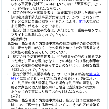
られる重要事項
(以下この条において単に「重要事項」とい
う。)
を掲示しなければならない。
2
指定介護予防支援事業者は、重要事項を記載した書面を当
該指定介護予防支援事業所に備え付け、かつ、これをいつ
でも関係者に自由に閲覧させることにより、
前項
の規定に
よる掲示に代えることができる。
3
指定介護予防支援事業者は、原則として、重要事項をウェ
ブサイトに掲載しなければならない。
(秘密保持)
第25条
指定介護予防支援事業所の担当職員その他の従業者
は、正当な理由がなく、その業務上知り得た利用者又はそ
の家族の秘密を漏らしてはならない。
2
指定介護予防支援事業者は、担当職員その他の従業者であ
った者が、正当な理由がなく、その業務上知り得た利用者
又はその家族の秘密を漏らすことのないよう、必要な措置
を講じなければならない。
3
指定介護予防支援事業者は、サービス担当者会議
(
第34条
第9号
に規定するサービス担当者会議をいう。)
等におい
て、利用者の個人情報を用いる場合は利用者の同意を、利
用者の家族の個人情報を用いる場合は当該家族の同意を、
あらかじめ文書により得ておかなければならない。
(広告)
第26条
指定介護予防支援事業者は、指定介護予防支援事業
所について広告をする場合においては、その内容が虚偽又