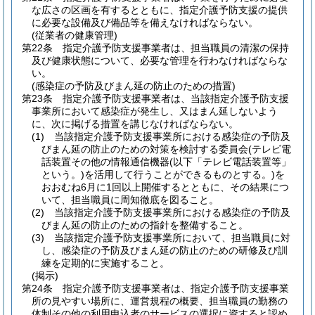
な広さの区画を有するとともに、指定介護予防支援の提供
に必要な設備及び備品等を備えなければならない。
(従業者の健康管理)
第22条
指定介護予防支援事業者は、担当職員の清潔の保持
及び健康状態について、必要な管理を行わなければならな
い。
(感染症の予防及びまん延の防止のための措置)
第23条
指定介護予防支援事業者は、当該指定介護予防支援
事業所において感染症が発生し、又はまん延しないよう
に、次に掲げる措置を講じなければならない。
(1)
当該指定介護予防支援事業所における感染症の予防及
びまん延の防止のための対策を検討する委員会
(テレビ電
話装置その他の情報通信機器
(以下「テレビ電話装置等」
という。)
を活用して行うことができるものとする。)
を
おおむね6月に1回以上開催するとともに、その結果につ
いて、担当職員に周知徹底を図ること。
(2)
当該指定介護予防支援事業所における感染症の予防及
びまん延の防止のための指針を整備すること。
(3)
当該指定介護予防支援事業所において、担当職員に対
し、感染症の予防及びまん延の防止のための研修及び訓
練を定期的に実施すること。
(掲示)
第24条
指定介護予防支援事業者は、指定介護予防支援事業
所の見やすい場所に、運営規程の概要、担当職員の勤務の
体制その他の利用申込者のサービスの選択に資すると認め