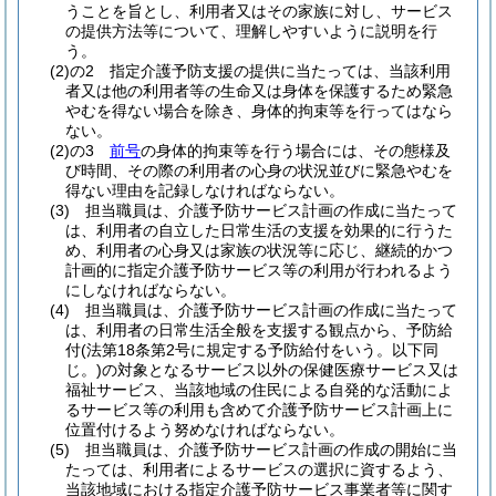
うことを旨とし、利用者又はその家族に対し、サービス
の提供方法等について、理解しやすいように説明を行
う。
(2)の2
指定介護予防支援の提供に当たっては、当該利用
者又は他の利用者等の生命又は身体を保護するため緊急
やむを得ない場合を除き、身体的拘束等を行ってはなら
ない。
(2)の3
前号
の身体的拘束等を行う場合には、その態様及
び時間、その際の利用者の心身の状況並びに緊急やむを
得ない理由を記録しなければならない。
(3)
担当職員は、介護予防サービス計画の作成に当たって
は、利用者の自立した日常生活の支援を効果的に行うた
め、利用者の心身又は家族の状況等に応じ、継続的かつ
計画的に指定介護予防サービス等の利用が行われるよう
にしなければならない。
(4)
担当職員は、介護予防サービス計画の作成に当たって
は、利用者の日常生活全般を支援する観点から、予防給
付
(法第18条第2号に規定する予防給付をいう。以下同
じ。)
の対象となるサービス以外の保健医療サービス又は
福祉サービス、当該地域の住民による自発的な活動によ
るサービス等の利用も含めて介護予防サービス計画上に
位置付けるよう努めなければならない。
(5)
担当職員は、介護予防サービス計画の作成の開始に当
たっては、利用者によるサービスの選択に資するよう、
当該地域における指定介護予防サービス事業者等に関す