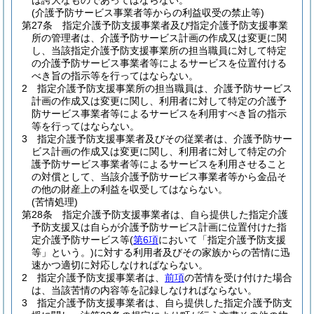
は誇大なものであってはならない。
(介護予防サービス事業者等からの利益収受の禁止等)
第27条
指定介護予防支援事業者及び指定介護予防支援事業
所の管理者は、介護予防サービス計画の作成又は変更に関
し、当該指定介護予防支援事業所の担当職員に対して特定
の介護予防サービス事業者等によるサービスを位置付ける
べき旨の指示等を行ってはならない。
2
指定介護予防支援事業所の担当職員は、介護予防サービス
計画の作成又は変更に関し、利用者に対して特定の介護予
防サービス事業者等によるサービスを利用すべき旨の指示
等を行ってはならない。
3
指定介護予防支援事業者及びその従業者は、介護予防サー
ビス計画の作成又は変更に関し、利用者に対して特定の介
護予防サービス事業者等によるサービスを利用させること
の対償として、当該介護予防サービス事業者等から金品そ
の他の財産上の利益を収受してはならない。
(苦情処理)
第28条
指定介護予防支援事業者は、自ら提供した指定介護
予防支援又は自らが介護予防サービス計画に位置付けた指
定介護予防サービス等
(
第6項
において「指定介護予防支援
等」という。)
に対する利用者及びその家族からの苦情に迅
速かつ適切に対応しなければならない。
2
指定介護予防支援事業者は、
前項
の苦情を受け付けた場合
は、当該苦情の内容等を記録しなければならない。
3
指定介護予防支援事業者は、自ら提供した指定介護予防支