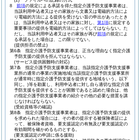
(2)
ファイルへの記録の方式
8
前項
の規定による承諾を得た指定介護予防支援事業者は、
当該利用申込者又はその家族から文書又は電磁的方法によ
り電磁的方法による提供を受けない旨の申出があったとき
は、当該利用申込者又はその家族に対し、
第1項
に規定する
重要事項の提供を電磁的方法によってしてはならない。
た
だし、当該利用申込者又はその家族が再び
前項
の規定によ
る承諾をした場合は、この限りでない。
(提供拒否の禁止)
第6条
指定介護予防支援事業者は、正当な理由なく指定介護
予防支援の提供を拒んではならない。
(サービス提供困難時の対応)
第7条
指定介護予防支援事業者は、当該指定介護予防支援事
業所の通常の事業の実施地域
(当該指定介護予防支援事業所
が通常時に指定介護予防支援を提供する地域をいう。以下
同じ。)
等を勘案し、利用申込者に対し自ら適切な指定介護
予防支援を提供することが困難であると認めた場合は、他
の指定介護予防支援事業者の紹介その他の必要な措置を講
じなければならない。
(受給資格等の確認)
第8条
指定介護予防支援事業者は、指定介護予防支援の提供
を求められた場合には、その者の提示する被保険者証によ
って、被保険者資格、要支援認定の有無及び要支援認定の
有効期間を確かめるものとする。
(要支援認定の申請に係る援助)