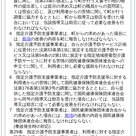
援に関し、法第23条の規定により町が行う文書その他の物
件の提出若しくは提示の求め又は町の職員からの質問若し
くは照会に応じ、及び利用者からの苦情に関して町が行う
調査に協力するとともに、町から指導又は助言を受けた場
合においては、当該指導又は助言に従って必要な改善を行
わなければならない。
4
指定介護予防支援事業者は、町からの求めがあった場合に
は、
前項
の改善の内容を町に報告しなければならない。
5
指定介護予防支援事業者は、自らが介護予防サービス計画
に位置付けた法第53条第1項に規定する指定介護予防サー
ビス又は法第54条の2第1項に規定する指定地域密着型介護
予防サービスに対する苦情の国民健康保険団体連合会への
申立てに関して、利用者に対し必要な援助を行わなければ
ならない。
6
指定介護予防支援事業者は、指定介護予防支援等に対する
利用者からの苦情に関して国民健康保険団体連合会が行う
法第176条第1項第3号の調査に協力するとともに、自ら提
供した指定介護予防支援に関して国民健康保険団体連合会
から同号の指導又は助言を受けた場合においては、当該指
導又は助言に従って必要な改善を行わなければならない。
7
指定介護予防支援事業者は、国民健康保険団体連合会から
の求めがあった場合には、
前項
の改善の内容を国民健康保
険団体連合会に報告しなければならない。
(事故発生時の対応)
第29条
指定介護予防支援事業者は、利用者に対する指定介