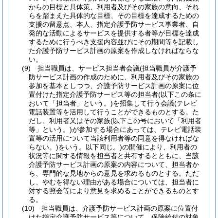
からの目標と具体策、利用者及びその家族の意向、それ
らを踏まえた具体的な目標、その目標を達成するための
支援の留意点、本人、指定介護予防サービス事業者、自
発的な活動によるサービスを提供する者等が目標を達成
するために行うべき支援内容並びにその期間等を記載し
た介護予防サービス計画の原案を作成しなければならな
い。
(9)
担当職員は、サービス担当者会議
(担当職員が介護予
防サービス計画の作成のために、利用者及びその家族の
参加を基本としつつ、介護予防サービス計画の原案に位
置付けた指定介護予防サービス等の担当者
(以下この条に
おいて「担当者」という。)
を招集して行う会議
(テレビ
電話装置等を活用して行うことができるものとする。た
だし、利用者又はその家族
(以下この号において「利用者
等」という。)
が参加する場合にあっては、テレビ電話装
置等の活用について当該利用者等の同意を得なければな
らない。)
をいう。以下同じ。)
の開催により、利用者の
状況等に関する情報を担当者と共有するとともに、当該
介護予防サービス計画の原案の内容について、担当者か
ら、専門的な見地からの意見を求めるものとする。
ただ
し、やむを得ない理由がある場合については、担当者に
対する照会等により意見を求めることができるものとす
る。
(10)
担当職員は、介護予防サービス計画の原案に位置付
けた指定介護予防サービス等について、保険給付の対象