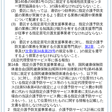
第140条の66第1号ロ
(2)
に規定する地域包括支援センタ
ー運営協議会をいう。)
の議を経なければならないこと。
(2)
委託に当たっては、適切かつ効率的に指定介護予防支
援の業務が実施できるよう委託する業務の範囲や業務量
について配慮すること。
(3)
委託する指定居宅介護支援事業者は、指定介護予防支
援の業務に関する知識及び能力を有する介護支援専門員
が従事する指定居宅介護支援事業者でなければならない
こと。
(4)
委託する指定居宅介護支援事業者に対し、指定介護予
防支援の業務を実施する介護支援専門員が、
第2章
、この
章及び
次章
(
第34条第29号
の規定を除く。)
の規定を遵守
するよう措置させなければならないこと。
(法定代理受領サービス等に係る報告)
第14条
指定介護予防支援事業者は、毎月、国民健康保険団
体連合会
(国民健康保険法
(昭和33年法律第192号)
第45条第
5項に規定する国民健康保険団体連合会をいう。以下同
じ。)
に対し、介護予防サービス計画において位置付けられ
ている指定介護予防サービス等のうち法定代理受領サービ
ス
(法第53条第4項の規定により介護予防サービス費が利用
者に代わり当該指定介護予防サービス事業者に支払われる
場合の当該介護予防サービス費に係る指定介護予防サービ
スをいう。)
として位置付けたものに関する情報を記載した
文書を提出しなければならない。
2
指定介護予防支援事業者は、介護予防サービス計画に位置