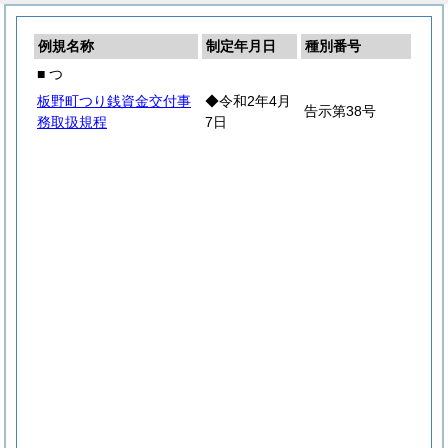
例規名称
制定年月日
種別番号
■ つ
板野町つり銭資金交付事
◆令和2年4月
告示第38号
務取扱規程
7日