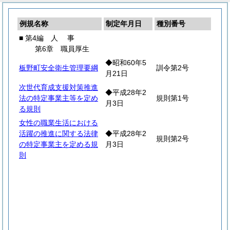
例規名称
制定年月日
種別番号
■ 第4編
人
事
第6章 職員厚生
◆昭和60年5
板野町安全衛生管理要綱
訓令第2号
月21日
次世代育成支援対策推進
◆平成28年2
法の特定事業主等を定め
規則第1号
月3日
る規則
女性の職業生活における
活躍の推進に関する法律
◆平成28年2
規則第2号
の特定事業主を定める規
月3日
則