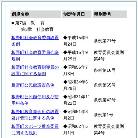
例規名称
制定年月日
種別番号
■ 第7編
教
育
第3章 社会教育
板野町社会教育委員設置
◆平成15年9
条例第21号
条例
月24日
板野町社会教育委員会議
◆平成15年9
教育委員会規則
規則
月29日
第4号
板野町社会教育指導員の
◆昭和56年7
条例第16号
設置に関する条例
月3日
◆昭和34年6
板野町公民館設置条例
条例第65号
月29日
板野町公民館使用及び使
◆昭和31年11
条例第42号
用料条例
月22日
板野町教育集会所の設置
◆昭和51年3
条例第1号
及び管理に関する条例
月2日
板野町スポーツ推進委員
◆昭和62年5
教育委員会規則
に関する規則
月1日
第4号