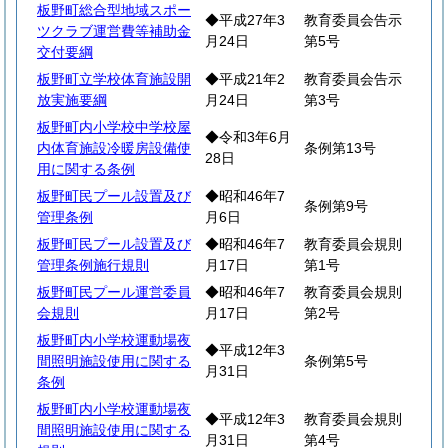
板野町総合型地域スポー
◆平成27年3
教育委員会告示
ツクラブ運営費等補助金
月24日
第5号
交付要綱
板野町立学校体育施設開
◆平成21年2
教育委員会告示
放実施要綱
月24日
第3号
板野町内小学校中学校屋
◆令和3年6月
内体育施設冷暖房設備使
条例第13号
28日
用に関する条例
板野町民プール設置及び
◆昭和46年7
条例第9号
管理条例
月6日
板野町民プール設置及び
◆昭和46年7
教育委員会規則
管理条例施行規則
月17日
第1号
板野町民プール運営委員
◆昭和46年7
教育委員会規則
会規則
月17日
第2号
板野町内小学校運動場夜
◆平成12年3
間照明施設使用に関する
条例第5号
月31日
条例
板野町内小学校運動場夜
◆平成12年3
教育委員会規則
間照明施設使用に関する
月31日
第4号